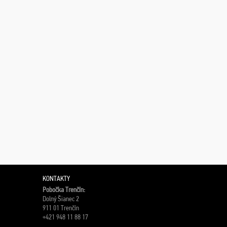
KONTAKTY
Pobočka Trenčín:
Dolný Šianec 2
911 01 Trenčín
+421 948 11 88 17