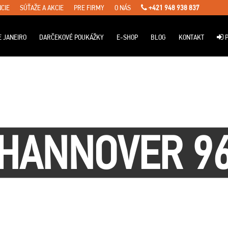
CIE
SÚŤAŽE A AKCIE
PRE FIRMY
O NÁS
+421 948 938 837
E JANEIRO
DARČEKOVÉ POUKÁŽKY
E-SHOP
BLOG
KONTAKT
P
HANNOVER 9