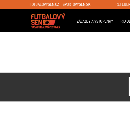
FOTBALOVYSEN.CZ
SPORTOVYSEN.SK
REFEREN
ZÁJAZDY A VSTUPENKY
RIO D