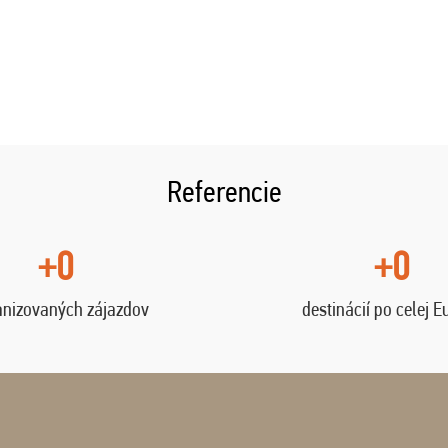
Referencie
+0
+0
anizovaných zájazdov
destinácií po celej E