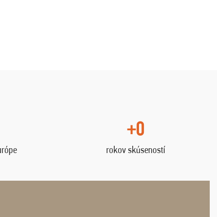
+0
urópe
rokov skúseností