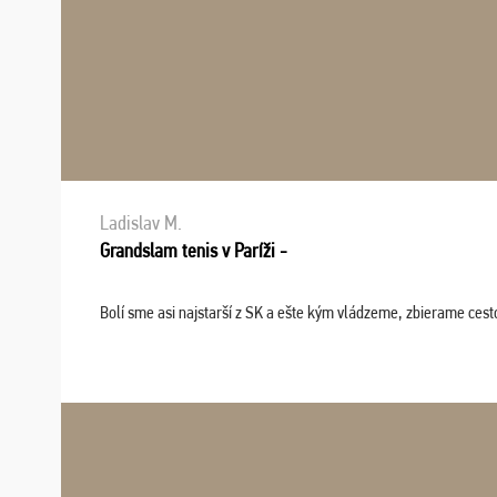
Ladislav M.
Grandslam tenis v Paríži -
Bolí sme asi najstarší z SK a ešte kým vládzeme, zbierame cesto