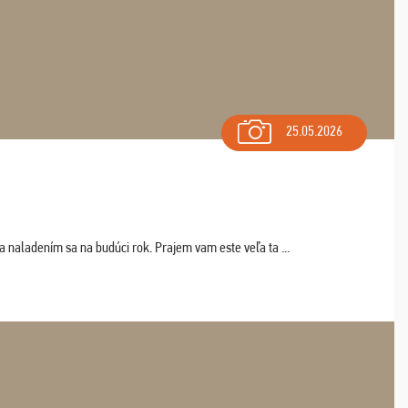
25.05.2026
a naladením sa na budúci rok. Prajem vam este veľa ta ...