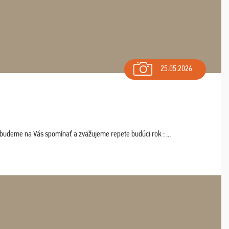
25.05.2026
 budeme na Vás spomínať a zväžujeme repete budúci rok : ...