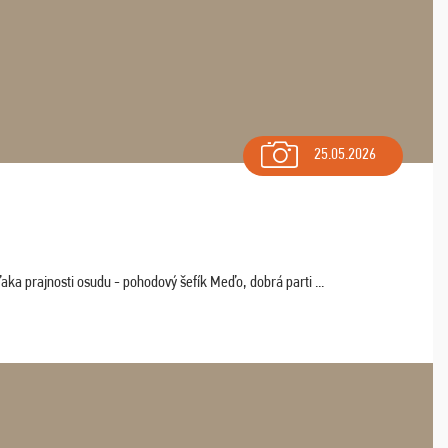
25.05.2026
aka prajnosti osudu - pohodový šefík Meďo, dobrá parti ...