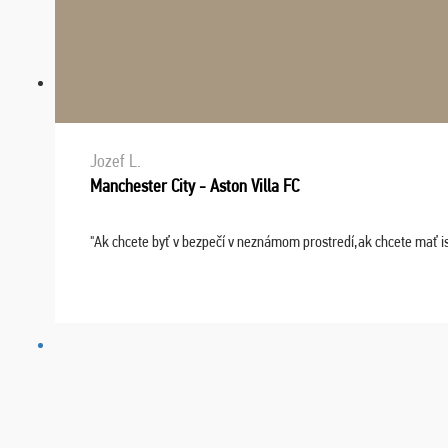
Jozef L.
Manchester City - Aston Villa FC
"Ak chcete byť v bezpečí v neznámom prostredí,ak chcete mať i