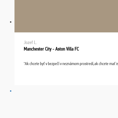
Jozef L.
Manchester City - Aston Villa FC
"Ak chcete byť v bezpečí v neznámom prostredí,ak chcete mať i