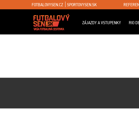
FOTBALOVYSEN.CZ
SPORTOVYSEN.SK
REFEREN
ZÁJAZDY A VSTUPENKY
RIO D