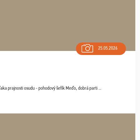
25.05.2026
aka prajnosti osudu - pohodový šefík Meďo, dobrá parti ...