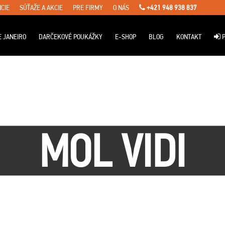
CIE
SÚŤAŽE A AKCIE
PRE FIRMY
O NÁS
+421 948 938 837
E JANEIRO
DARČEKOVÉ POUKÁŽKY
E-SHOP
BLOG
KONTAKT
P
MOL VIDI