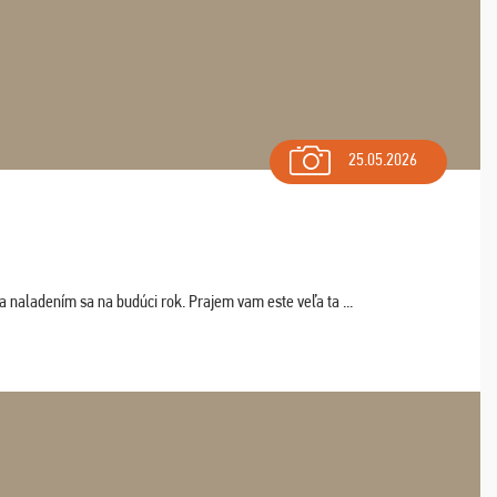
25.05.2026
a naladením sa na budúci rok. Prajem vam este veľa ta ...