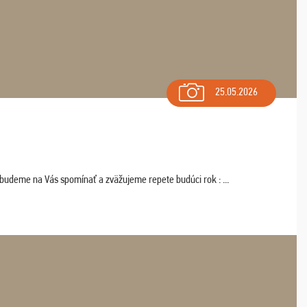
25.05.2026
 budeme na Vás spomínať a zväžujeme repete budúci rok : ...