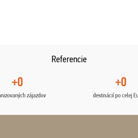
Referencie
+0
+0
anizovaných zájazdov
destinácií po celej E