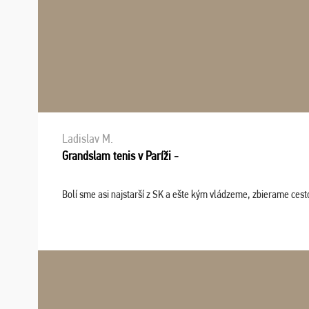
Ladislav M.
Grandslam tenis v Paríži -
Bolí sme asi najstarší z SK a ešte kým vládzeme, zbierame cesto