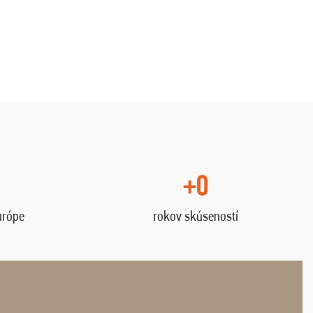
+0
urópe
rokov skúseností