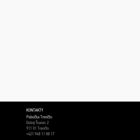
KONTAKTY
Pobočka Trenčín:
Dolný Šianec 2
911 01 Trenčín
+421 948 11 88 17