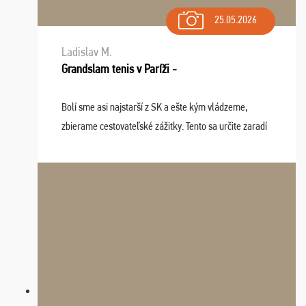
25.05.2026
Ladislav M.
Grandslam tenis v Paríži -
Bolí sme asi najstarší z SK a ešte kým vládzeme,
zbierame cestovateľské zážitky. Tento sa určite zaradí
do top desiatky a na popredné miesto vďaka prajnosti
osudu - pohodový šefík Meďo, dobrá parti ...