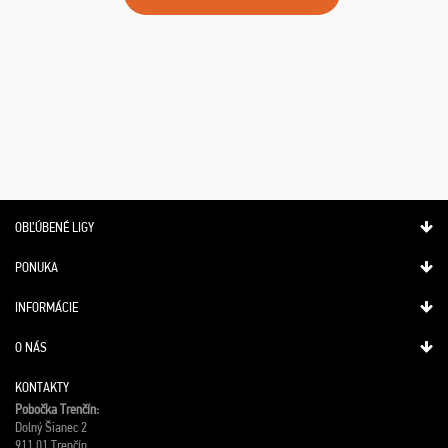
OBĽÚBENÉ LIGY
PONUKA
INFORMÁCIE
O NÁS
KONTAKTY
Pobočka Trenčín:
Dolný Šianec 2
911 01 Trenčín