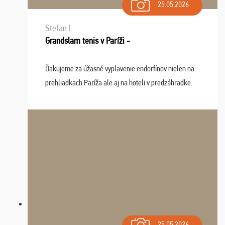
25.05.2026
Stefan I.
Grandslam tenis v Paríži -
Ďakujeme za úžasné vyplavenie endorfínov nielen na
prehliadkach Paríža ale aj na hoteli v predzáhradke.
Zišla sa tam skvelá partia ľudí a dlho budeme na Vás
spomínať a zväžujeme repete budúci rok : ...
25.05.2026