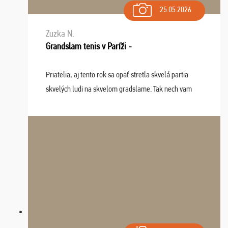
25.05.2026
Zuzka N.
Grandslam tenis v Paríži -
Priatelia, aj tento rok sa opäť stretla skvelá partia
skvelých ludi na skvelom gradslame. Tak nech vam
tieto zážitky ostanú krásnou spomienkou a naladením
sa na budúci rok. Prajem vam este veľa ta ...