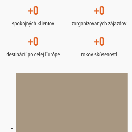
+0
+0
spokojných klientov
zorganizovaných zájazdov
+0
+0
destinácií po celej Európe
rokov skúseností