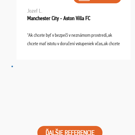
Jozef L.
Manchester City - Aston Villa FC
"Ak chcete byť v bezpečí v neznámom prostredí,ak
chcete mať istotu v doručení vstupeniek včas,ak chcete
mať podporu,férové jednanie,tak voľte spoločnosť
FUTBALOVÝ SEN! Ja im ďakujem za 2 obrovské z ...
ĎALŠIE REFERENCIE