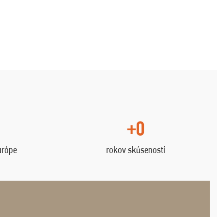
+0
urópe
rokov skúseností