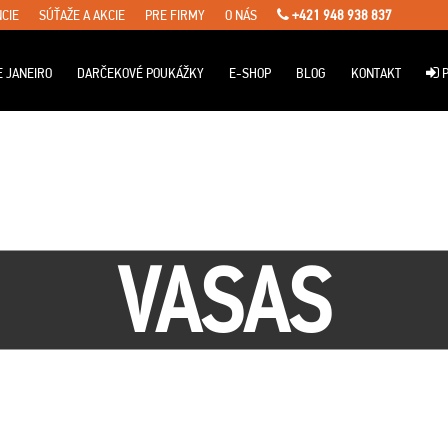
CIE
SÚŤAŽE A AKCIE
PRE FIRMY
O NÁS
+421 948 938 837
E JANEIRO
DARČEKOVÉ POUKÁŽKY
E-SHOP
BLOG
KONTAKT
P
VASAS