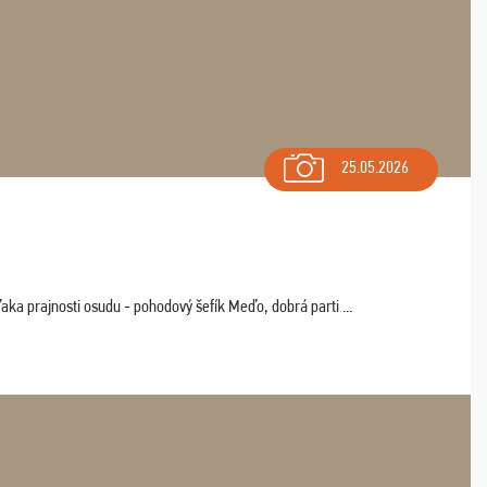
25.05.2026
aka prajnosti osudu - pohodový šefík Meďo, dobrá parti ...