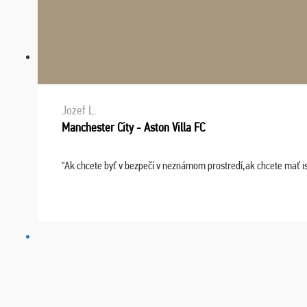
Jozef L.
Manchester City - Aston Villa FC
"Ak chcete byť v bezpečí v neznámom prostredí,ak chcete mať i