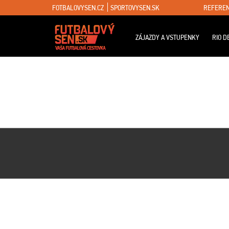
FOTBALOVYSEN.CZ
SPORTOVYSEN.SK
REFEREN
ZÁJAZDY A VSTUPENKY
RIO D