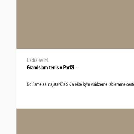
Ladislav M.
Grandslam tenis v Paríži -
Bolí sme asi najstarší z SK a ešte kým vládzeme, zbierame cesto