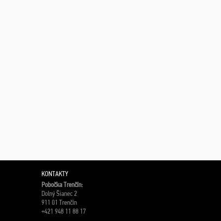
KONTAKTY
Pobočka Trenčín:
Dolný Šianec 2
911 01 Trenčín
+421 948 11 88 17