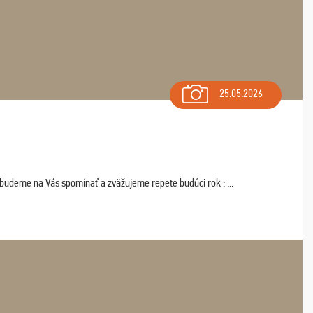
25.05.2026
 budeme na Vás spomínať a zväžujeme repete budúci rok : ...