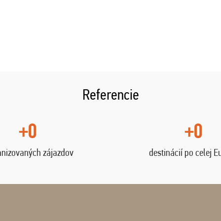
Referencie
+0
+0
anizovaných zájazdov
destinácií po celej E