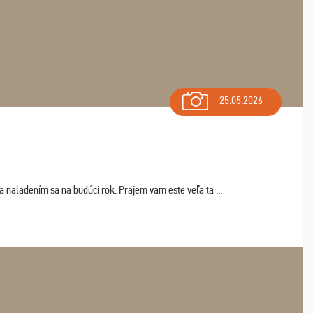
25.05.2026
a naladením sa na budúci rok. Prajem vam este veľa ta ...