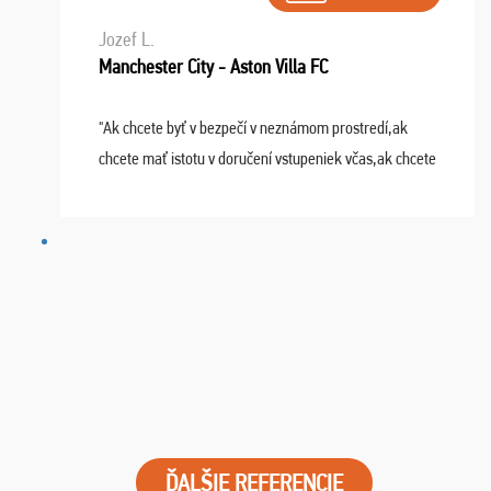
Jozef L.
Manchester City - Aston Villa FC
"Ak chcete byť v bezpečí v neznámom prostredí,ak
chcete mať istotu v doručení vstupeniek včas,ak chcete
mať podporu,férové jednanie,tak voľte spoločnosť
FUTBALOVÝ SEN! Ja im ďakujem za 2 obrovské z ...
ĎALŠIE REFERENCIE