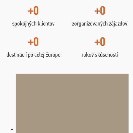
+0
+0
spokojných klientov
zorganizovaných zájazdov
+0
+0
destinácií po celej Európe
rokov skúseností