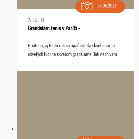
25.05.2026
Zuzka N.
Grandslam tenis v Paríži -
Priatelia, aj tento rok sa opäť stretla skvelá partia
skvelých ludi na skvelom gradslame. Tak nech vam
tieto zážitky ostanú krásnou spomienkou a naladením
sa na budúci rok. Prajem vam este veľa ta ...