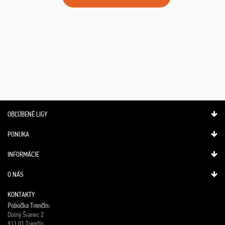
OBĽÚBENÉ LIGY
PONUKA
INFORMÁCIE
O NÁS
KONTAKTY
Pobočka Trenčín:
Dolný Šianec 2
911 01 Trenčín