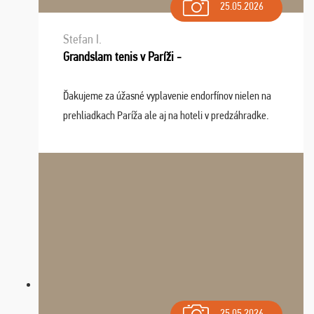
25.05.2026
Stefan I.
Grandslam tenis v Paríži -
Ďakujeme za úžasné vyplavenie endorfínov nielen na
prehliadkach Paríža ale aj na hoteli v predzáhradke.
Zišla sa tam skvelá partia ľudí a dlho budeme na Vás
spomínať a zväžujeme repete budúci rok : ...
25.05.2026