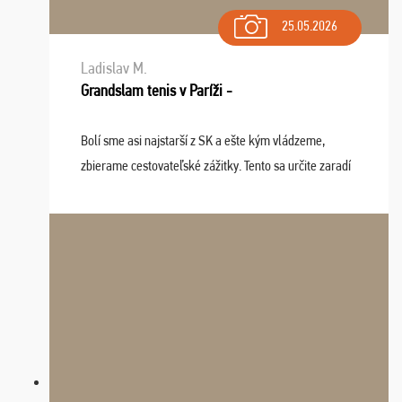
25.05.2026
Ladislav M.
Grandslam tenis v Paríži -
Bolí sme asi najstarší z SK a ešte kým vládzeme,
zbierame cestovateľské zážitky. Tento sa určite zaradí
do top desiatky a na popredné miesto vďaka prajnosti
osudu - pohodový šefík Meďo, dobrá parti ...