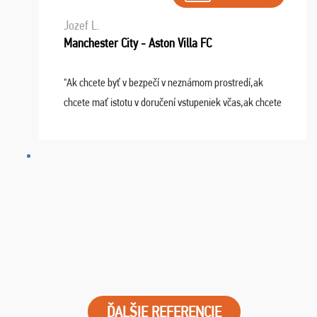
Jozef L.
Manchester City - Aston Villa FC
"Ak chcete byť v bezpečí v neznámom prostredí,ak
chcete mať istotu v doručení vstupeniek včas,ak chcete
mať podporu,férové jednanie,tak voľte spoločnosť
FUTBALOVÝ SEN! Ja im ďakujem za 2 obrovské z ...
ĎALŠIE REFERENCIE