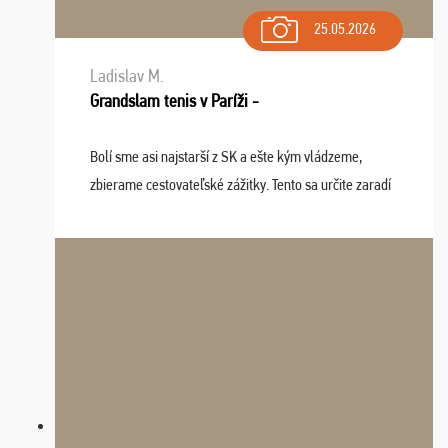
25.05.2026
Ladislav M.
Grandslam tenis v Paríži -
Bolí sme asi najstarší z SK a ešte kým vládzeme,
zbierame cestovateľské zážitky. Tento sa určite zaradí
do top desiatky a na popredné miesto vďaka prajnosti
osudu - pohodový šefík Meďo, dobrá parti ...