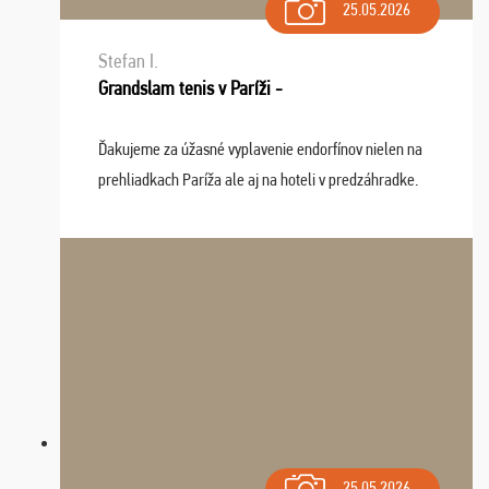
25.05.2026
Stefan I.
Grandslam tenis v Paríži -
Ďakujeme za úžasné vyplavenie endorfínov nielen na
prehliadkach Paríža ale aj na hoteli v predzáhradke.
Zišla sa tam skvelá partia ľudí a dlho budeme na Vás
spomínať a zväžujeme repete budúci rok : ...
25.05.2026