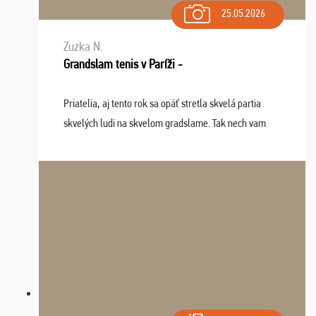
25.05.2026
Zuzka N.
Grandslam tenis v Paríži -
Priatelia, aj tento rok sa opäť stretla skvelá partia
skvelých ludi na skvelom gradslame. Tak nech vam
tieto zážitky ostanú krásnou spomienkou a naladením
sa na budúci rok. Prajem vam este veľa ta ...