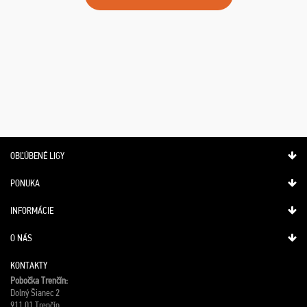
OBĽÚBENÉ LIGY
PONUKA
INFORMÁCIE
O NÁS
KONTAKTY
Pobočka Trenčín:
Dolný Šianec 2
911 01 Trenčín