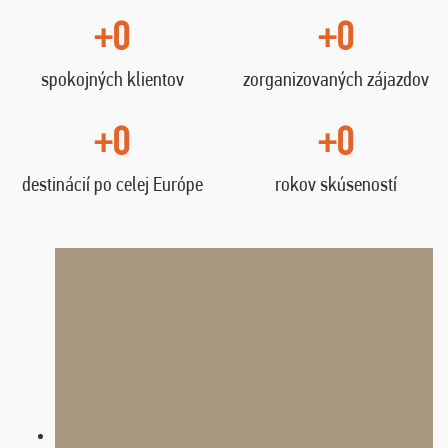
+0
+0
spokojných klientov
zorganizovaných zájazdov
+0
+0
destinácií po celej Európe
rokov skúseností