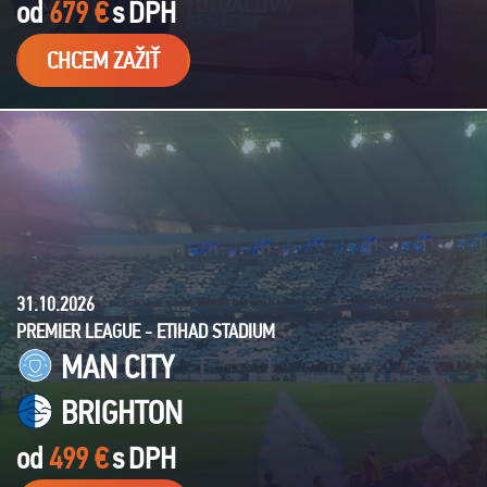
od
679 €
s
DPH
CHCEM ZAŽIŤ
31.10.2026
PREMIER LEAGUE - ETIHAD STADIUM
MAN CITY
BRIGHTON
od
499 €
s
DPH