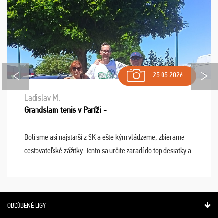
25.05.2026
Ladislav M.
Grandslam tenis v Paríži -
Bolí sme asi najstarší z SK a ešte kým vládzeme, zbierame
cestovateľské zážitky. Tento sa určite zaradí do top desiatky a
na popredné miesto vďaka prajnosti osudu - pohodový šefík
Meďo, dobrá parti ...
OBĽÚBENÉ LIGY