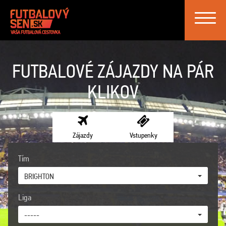
Toggle
navigat
FUTBALOVÉ ZÁJAZDY NA PÁR
KLIKOV
Zájazdy
Vstupenky
Tím
BRIGHTON
Liga
-----