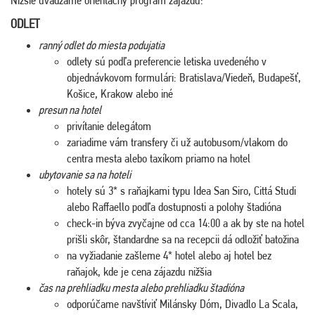
ODLET
ranný odlet do miesta podujatia
odlety sú podľa preferencie letiska uvedeného v
objednávkovom formulári: Bratislava/Viedeň, Budapešť,
Košice, Krakow alebo iné
presun na hotel
privítanie delegátom
zariadime vám transfery či už autobusom/vlakom do
centra mesta alebo taxíkom priamo na hotel
ubytovanie sa na hoteli
hotely sú 3* s raňajkami typu Idea San Siro, Cittá Studi
alebo Raffaello podľa dostupnosti a polohy štadióna
check-in býva zvyčajne od cca 14:00 a ak by ste na hotel
prišli skôr, štandardne sa na recepcii dá odložiť batožina
na vyžiadanie zašleme 4* hotel alebo aj hotel bez
raňajok, kde je cena zájazdu nižšia
čas na prehliadku mesta alebo prehliadku štadióna
odporúčame navštíviť Milánsky Dóm, Divadlo La Scala,