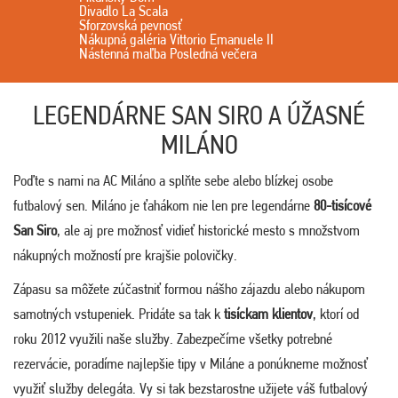
Divadlo La Scala
Sforzovská pevnosť
Nákupná galéria Vittorio Emanuele II
Nástenná maľba Posledná večera
LEGENDÁRNE SAN SIRO A ÚŽASNÉ
MILÁNO
Poďte s nami na AC Miláno a splňte sebe alebo blízkej osobe
futbalový sen. Miláno je ťahákom nie len pre legendárne
80-tisícové
San Siro
, ale aj pre možnosť vidieť historické mesto s množstvom
nákupných možností pre krajšie polovičky.
Zápasu sa môžete zúčastniť formou nášho zájazdu alebo nákupom
samotných vstupeniek. Pridáte sa tak k
tisíckam klientov
, ktorí od
roku 2012 využili naše služby. Zabezpečíme všetky potrebné
rezervácie, poradíme najlepšie tipy v Miláne a ponúkneme možnosť
využiť služby delegáta. Vy si tak bezstarostne užijete váš futbalový