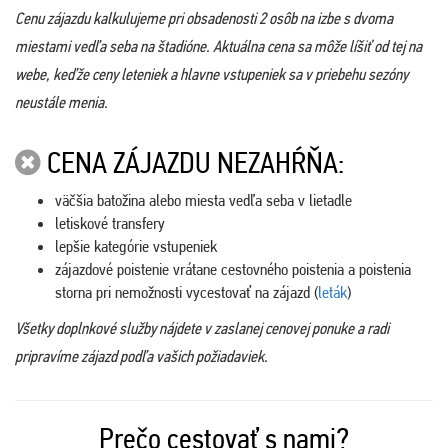
Cenu zájazdu kalkulujeme pri obsadenosti 2 osôb na izbe s dvoma
miestami vedľa seba na štadióne. Aktuálna cena sa môže líšiť od tej na
webe, keďže ceny leteniek a hlavne vstupeniek sa v priebehu sezóny
neustále menia.
CENA ZÁJAZDU NEZAHŔŇA:
väčšia batožina alebo miesta vedľa seba v lietadle
letiskové transfery
lepšie kategórie vstupeniek
zájazdové poistenie vrátane cestovného poistenia a poistenia
storna pri nemožnosti vycestovať na zájazd (
leták
)
Všetky doplnkové služby nájdete v zaslanej cenovej ponuke a radi
pripravíme zájazd podľa vašich požiadaviek.
Prečo cestovať s nami?