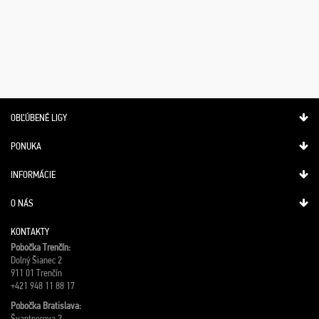
OBĽÚBENÉ LIGY
PONUKA
INFORMÁCIE
O NÁS
KONTAKTY
Pobočka Trenčín:
Dolný Šianec 2
911 01 Trenčín
+421 948 11 88 17
Pobočka Bratislava:
Švantnerova 2