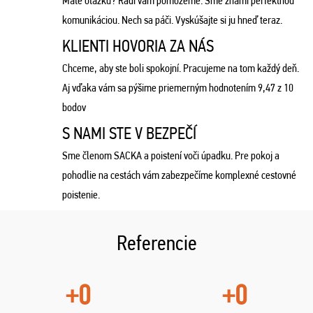
Máte otázku? Radi vám pomôžeme. Sme známi perfektnou
komunikáciou. Nech sa páči. Vyskúšajte si ju hneď teraz.
KLIENTI HOVORIA ZA NÁS
Chceme, aby ste boli spokojní. Pracujeme na tom každý deň.
Aj vďaka vám sa pýšime priemerným hodnotením 9,47 z 10
bodov
S NAMI STE V BEZPEČÍ
Sme členom SACKA a poistení voči úpadku. Pre pokoj a
pohodlie na cestách vám zabezpečíme komplexné cestovné
poistenie.
Referencie
+0
+0