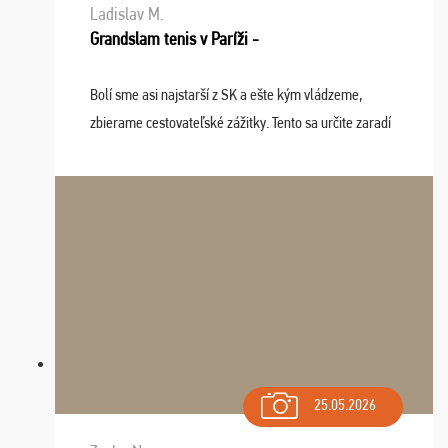
Ladislav M.
Grandslam tenis v Paríži -
Bolí sme asi najstarší z SK a ešte kým vládzeme,
zbierame cestovateľské zážitky. Tento sa určite zaradí
do top desiatky a na popredné miesto vďaka prajnosti
osudu - pohodový šefík Meďo, dobrá parti ...
25.05.2026