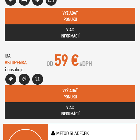
VYŽIADAŤ
PONUKU
VIAC
INFORMÁCIÍ
59 €
IBA
VSTUPENKA
OD
s
DPH
obsahuje:
VYŽIADAŤ
PONUKU
VIAC
INFORMÁCIÍ
METOD SLÁDEČEK