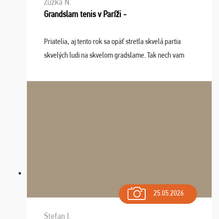
Zuzka N.
Grandslam tenis v Paríži -
Priatelia, aj tento rok sa opäť stretla skvelá partia
skvelých ludi na skvelom gradslame. Tak nech vam
tieto zážitky ostanú krásnou spomienkou a naladením
sa na budúci rok. Prajem vam este veľa ta ...
25.05.2026
Stefan I.