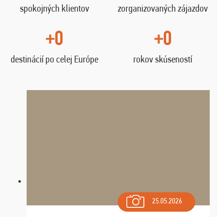
spokojných klientov
zorganizovaných zájazdov
+0
+0
destinácií po celej Európe
rokov skúseností
25.05.2026