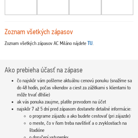
Zoznam všetkých zápasov
Zoznam všetkých zápasov AC Miláno nájdete
TU
.
Ako prebieha účasť na zápase
čo najskôr vám pošleme aktuálnu cenovú ponuku (snažíme sa
do 48 hodín, počas víkendov a ciest za zážitkami s klientami to
môže trvať dlhšie)
ak vás ponuka zaujme, platíte prevodom na účet
najskôr 7 až 5 dní pred zápasom dostanete detailné informácie:
o programe zájazdu a ako budete cestovať (pri zájazde)
o meste, čo v ňom treba navštíviť a o zvyklostiach na
štadióne
o doručení vstupenky