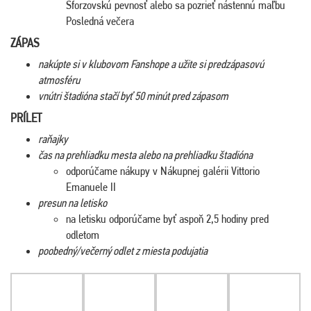
Sforzovskú pevnosť alebo sa pozrieť nástennú maľbu
Posledná večera
ZÁPAS
nakúpte si v klubovom Fanshope a užite si predzápasovú
atmosféru
vnútri štadióna stačí byť 50 minút pred zápasom
PRÍLET
raňajky
čas na prehliadku mesta alebo na prehliadku štadióna
odporúčame nákupy v Nákupnej galérii Vittorio
Emanuele II
presun na letisko
na letisku odporúčame byť aspoň 2,5 hodiny pred
odletom
poobedný/večerný odlet z miesta podujatia