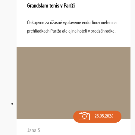
Grandslam tenis v Paríži -
Ďakujeme za úžasné vyplavenie endorfínov nielen na
prehliadkach Paríža ale aj na hoteli v predzáhradke.
Zišla sa tam skvelá partia ľudí a dlho budeme na Vás
spomínať a zväžujeme repete budúci rok : ...
25.05.2026
Jana S.