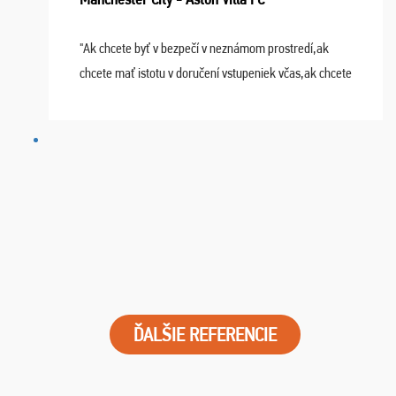
"Ak chcete byť v bezpečí v neznámom prostredí,ak
chcete mať istotu v doručení vstupeniek včas,ak chcete
mať podporu,férové jednanie,tak voľte spoločnosť
FUTBALOVÝ SEN! Ja im ďakujem za 2 obrovské z ...
ĎALŠIE REFERENCIE