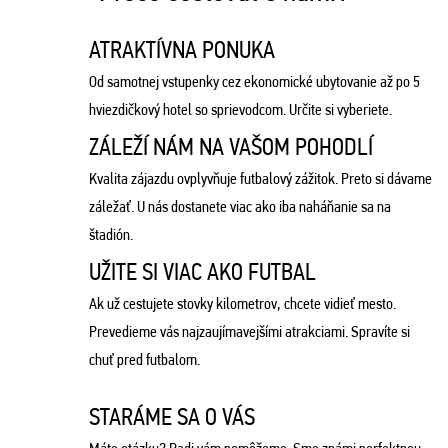
ATRAKTÍVNA PONUKA
Od samotnej vstupenky cez ekonomické ubytovanie až po 5
hviezdičkový hotel so sprievodcom. Určite si vyberiete.
ZÁLEŽÍ NÁM NA VAŠOM POHODLÍ
Kvalita zájazdu ovplyvňuje futbalový zážitok. Preto si dávame
záležať. U nás dostanete viac ako iba naháňanie sa na
štadión.
UŽITE SI VIAC AKO FUTBAL
Ak už cestujete stovky kilometrov, chcete vidieť mesto.
Prevedieme vás najzaujímavejšími atrakciami. Spravíte si
chuť pred futbalom.
STARÁME SA O VÁS