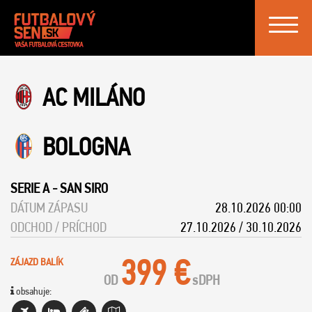
Toggle
navigat
AC MILÁNO
BOLOGNA
SERIE A
-
SAN SIRO
DÁTUM ZÁPASU
28.10.2026 00:00
ODCHOD / PRÍCHOD
27.10.2026 / 30.10.2026
399 €
ZÁJAZD BALÍK
OD
s
DPH
obsahuje: