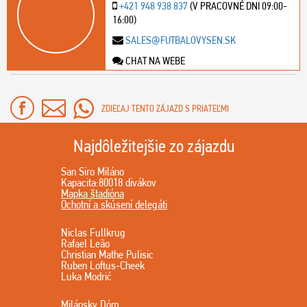
+421 948 938 837
(V PRACOVNÉ DNI 09:00-
16:00)
SALES@FUTBALOVYSEN.SK
CHAT NA WEBE
ZDIEĽAJ TENTO ZÁJAZD S PRIATEĽMI
Najdôležitejšie zo zájazdu
San Siro Miláno
Kapacita:80018 divákov
Mapka štadióna
Ochotní a skúsení delegáti
Niclas Fullkrug
Rafael Leão
Christian Mathe Pulisic
Ruben Loftus-Cheek
Luka Modrić
Milánsky Dóm