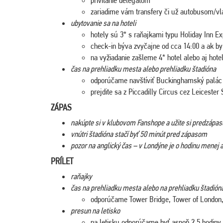
zariadime vám transfery či už autobusom/vl
ubytovanie sa na hoteli
hotely sú 3* s raňajkami typu Holiday Inn E
check-in býva zvyčajne od cca 14:00 a ak by s
na vyžiadanie zašleme 4* hotel alebo aj hotel
čas na prehliadku mesta alebo prehliadku štadióna
odporúčame navštíviť Buckinghamský palác 
prejdite sa z Piccadilly Circus cez Leiceste
ZÁPAS
nakúpte si v klubovom Fanshope a užite si predzápa
vnútri štadióna stačí byť 50 minút pred zápasom
pozor na anglický čas – v Londýne je o hodinu menej
PRÍLET
raňajky
čas na prehliadku mesta alebo na prehliadku štadión
odporúčame Tower Bridge, Tower of London,
presun na letisko
na letisku odporúčame byť aspoň 2,5 hodiny