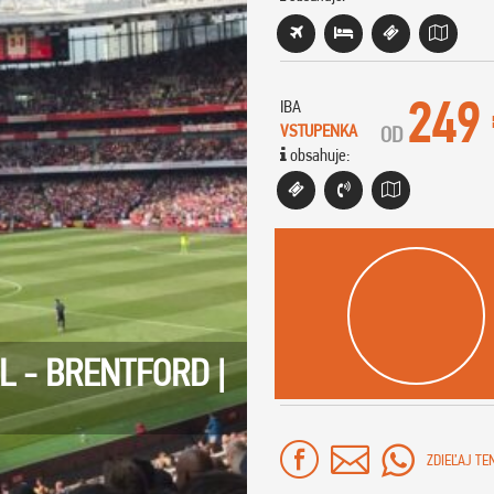
249
IBA
VSTUPENKA
OD
obsahuje:
 - BRENTFORD |
ZDIEĽAJ TE