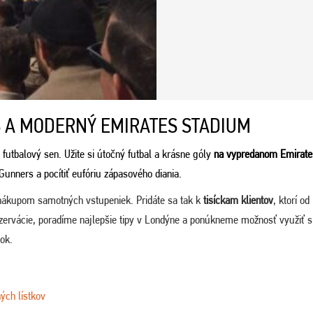
 A MODERNÝ EMIRATES STADIUM
 futbalový sen. Užite si útočný futbal a krásne góly
na vypredanom Emirate
 Gunners a pocítiť eufóriu zápasového diania.
nákupom samotných vstupeniek. Pridáte sa tak k
tisíckam klientov
, ktorí od
ezervácie, poradíme najlepšie tipy v Londýne a ponúkneme možnosť využiť s
tok.
ých lístkov