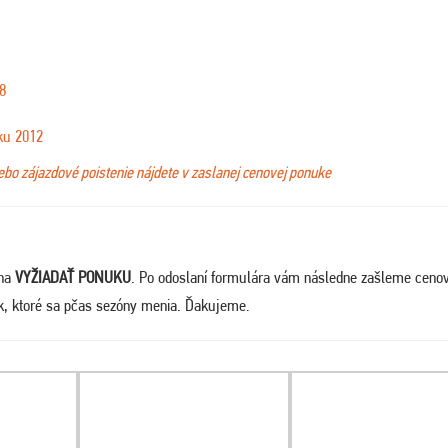
8
ku 2012
lebo zájazdové poistenie nájdete v zaslanej cenovej ponuke
 na
VYŽIADAŤ PONUKU
. Po odoslaní formulára vám následne zašleme ceno
ek, ktoré sa pčas sezóny menia. Ďakujeme
.