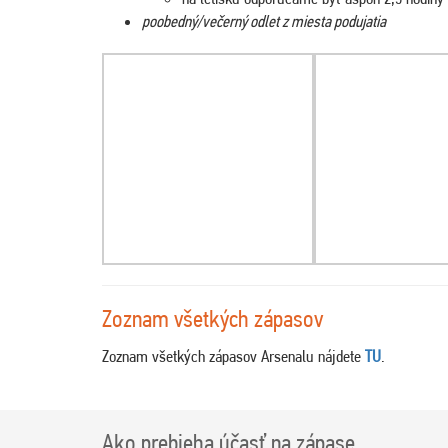
poobedný/večerný odlet z miesta podujatia
Zoznam všetkých zápasov
Zoznam všetkých zápasov Arsenalu nájdete
TU
.
Ako prebieha účasť na zápase