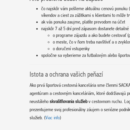
čo najskôr vám pošleme aktuálnu cenovú ponuku (
víkendov a ciest za zážitkami s klientami to môže tr
ak vás ponuka zaujme, platíte prevodom na účet
najskôr 7 až 5 dní pred zápasom dostanete detailné 
o programe zájazdu a ako budete cestovať (p
o meste, čo v ňom treba navštíviť a o zvyklo
o doručení vstupenky
spoločne sa vyberieme za futbalovým alebo špor
Istota a ochrana vašich peňazí
Ako prvá športová cestovná kancelária sme členmi SACKA
agentúram a cestovným kanceláriám, ktoré dodržiavajú p
neustáleho
skvalitňovania služieb
v cestovnom ruchu. Log
prezentujeme svoj profesionálny záujem o seriózne podnik
služieb. (
Viac info
)