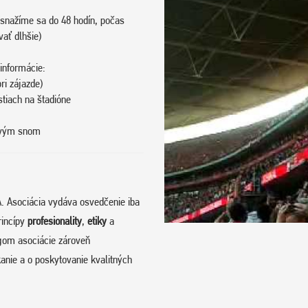
snažíme sa do 48 hodín, počas
vať dlhšie)
informácie:
ri zájazde)
stiach na štadióne
tovým snom
. Asociácia vydáva osvedčenie iba
rincípy
profesionality
,
etiky
a
om asociácie zároveň
anie a o poskytovanie kvalitných