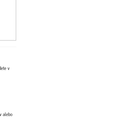
dete v
w alebo