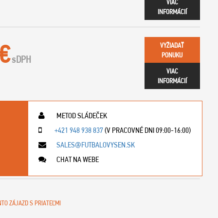
VIAC
INFORMÁCIÍ
 €
VYŽIADAŤ
PONUKU
s
DPH
VIAC
INFORMÁCIÍ
METOD SLÁDEČEK
+421 948 938 837
(V PRACOVNÉ DNI 09:00-16:00)
SALES@FUTBALOVYSEN.SK
CHAT NA WEBE
NTO ZÁJAZD S PRIATEĽMI