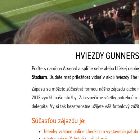
HVIEZDY GUNNERS
Poďte s nami na Arsenal a splňte sebe alebo blízkej osobe
Stadium
. Budete mať príležitosť vidieť v akcii hviezdy The
Zápasu sa môžete zúčastniť formou nášho zájazdu alebo 
2012 využili naše služby. Zabezpečíme všetky potrebné r
delegáta. Vy si tak bezstarostne užijete váš futbalový záži
Súčasťou zájazdu je:
letenky vrátane online check-in a vystavenia palubn
ubytovanie v 3* hoteli s raňajkami