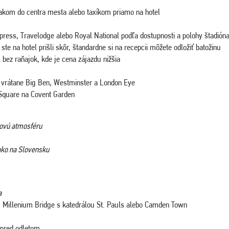
akom do centra mesta alebo taxíkom priamo na hotel
xpress, Travelodge alebo Royal National podľa dostupnosti a polohy štadión
te na hotel prišli skôr, štandardne si na recepcii môžete odložiť batožinu
 bez raňajok, kde je cena zájazdu nižšia
vrátane Big Ben, Westminster a London Eye
r Square na Covent Garden
sovú atmosféru
 ako na Slovensku
a
 Millenium Bridge s katedrálou St. Pauls alebo Camden Town
 pred odletom