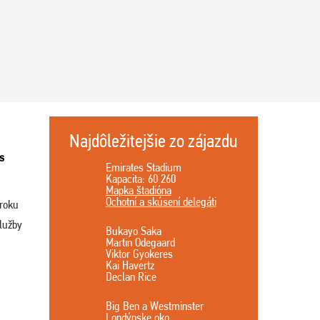
Najdôležitejšie zo zájazdu
s
Emirates Stadium
Kapacita: 60 260
Mapka štadióna
Ochotní a skúsení delegáti
 roku
lužby
Bukayo Saka
Martin Odegaard
Viktor Gyokeres
Kai Havertz
Declan Rice
Big Ben a Westminster
Londýnske oko