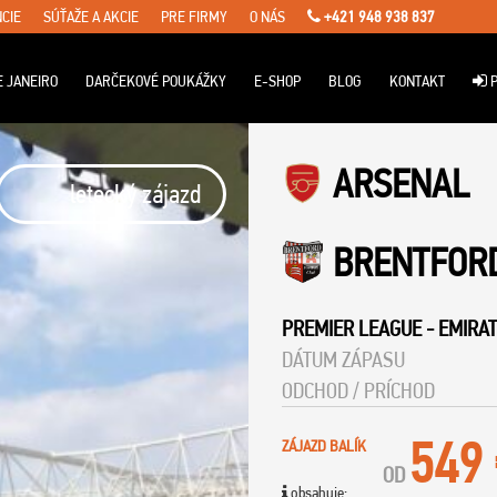
CIE
SÚŤAŽE A AKCIE
PRE FIRMY
O NÁS
+421 948 938 837
E JANEIRO
DARČEKOVÉ POUKÁŽKY
E-SHOP
BLOG
KONTAKT
P
ARSENAL
letecký zájazd
BRENTFOR
PREMIER LEAGUE
-
EMIRAT
DÁTUM ZÁPASU
ODCHOD / PRÍCHOD
549
ZÁJAZD BALÍK
OD
obsahuje: