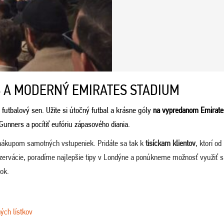
 A MODERNÝ EMIRATES STADIUM
 futbalový sen. Užite si útočný futbal a krásne góly
na vypredanom Emirate
 Gunners a pocítiť eufóriu zápasového diania.
nákupom samotných vstupeniek. Pridáte sa tak k
tisíckam klientov
, ktorí od
ezervácie, poradíme najlepšie tipy v Londýne a ponúkneme možnosť využiť s
tok.
ých lístkov