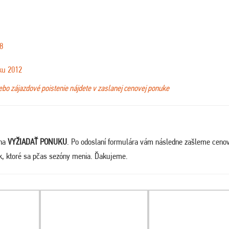
8
ku 2012
lebo zájazdové poistenie nájdete v zaslanej cenovej ponuke
 na
VYŽIADAŤ PONUKU
. Po odoslaní formulára vám následne zašleme ceno
ek, ktoré sa pčas sezóny menia. Ďakujeme
.