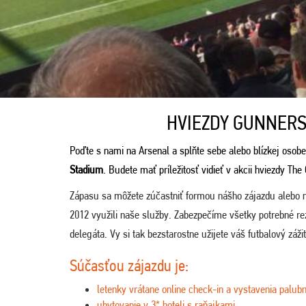
HVIEZDY GUNNERS
Poďte s nami na Arsenal a splňte sebe alebo blízkej osobe
Stadium
. Budete mať príležitosť vidieť v akcii hviezdy The
Zápasu sa môžete zúčastniť formou nášho zájazdu alebo 
2012 využili naše služby. Zabezpečíme všetky potrebné r
delegáta. Vy si tak bezstarostne užijete váš futbalový záži
Súčasťou zájazdu je:
letenky vrátane online check-in a vystavenia palubn
ubytovanie v 3* hoteli s raňajkami