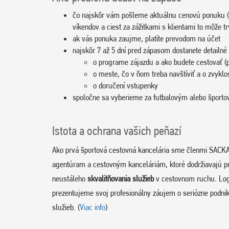
čo najskôr vám pošleme aktuálnu cenovú ponuku (
víkendov a ciest za zážitkami s klientami to môže tr
ak vás ponuka zaujme, platíte prevodom na účet
najskôr 7 až 5 dní pred zápasom dostanete detailné 
o programe zájazdu a ako budete cestovať (p
o meste, čo v ňom treba navštíviť a o zvyklo
o doručení vstupenky
spoločne sa vyberieme za futbalovým alebo špor
Istota a ochrana vašich peňazí
Ako prvá športová cestovná kancelária sme členmi SACKA
agentúram a cestovným kanceláriám, ktoré dodržiavajú p
neustáleho
skvalitňovania služieb
v cestovnom ruchu. Log
prezentujeme svoj profesionálny záujem o seriózne podnik
služieb. (
Viac info
)