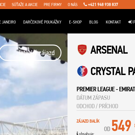
CIE
SÚŤAŽE A AKCIE
PRE FIRMY
O NÁS
+421 948 938 837
E JANEIRO
DARČEKOVÉ POUKÁŽKY
E-SHOP
BLOG
KONTAKT
P
ARSENAL
letecký zájazd
CRYSTAL P
PREMIER LEAGUE
-
EMIRAT
DÁTUM ZÁPASU
ODCHOD / PRÍCHOD
549
ZÁJAZD BALÍK
OD
obsahuje: