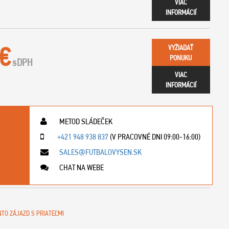
VIAC
INFORMÁCIÍ
 €
VYŽIADAŤ
PONUKU
s
DPH
VIAC
INFORMÁCIÍ
METOD SLÁDEČEK
+421 948 938 837
(V PRACOVNÉ DNI 09:00-16:00)
SALES@FUTBALOVYSEN.SK
CHAT NA WEBE
NTO ZÁJAZD S PRIATEĽMI