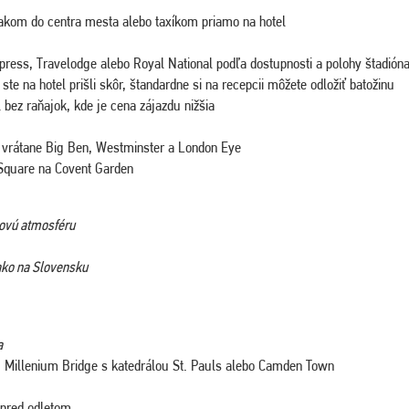
akom do centra mesta alebo taxíkom priamo na hotel
xpress, Travelodge alebo Royal National podľa dostupnosti a polohy štadión
te na hotel prišli skôr, štandardne si na recepcii môžete odložiť batožinu
 bez raňajok, kde je cena zájazdu nižšia
vrátane Big Ben, Westminster a London Eye
r Square na Covent Garden
sovú atmosféru
 ako na Slovensku
a
 Millenium Bridge s katedrálou St. Pauls alebo Camden Town
 pred odletom