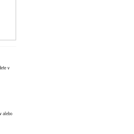
dete v
w alebo