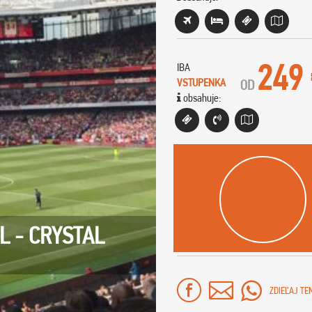
249
IBA
VSTUPENKA
OD
obsahuje:
L - CRYSTAL
ZDIEĽAJ TE