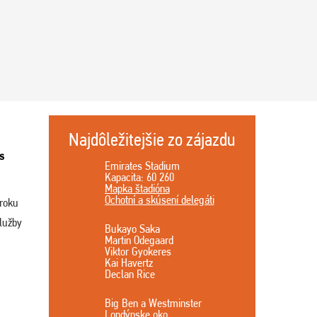
Najdôležitejšie zo zájazdu
s
Emirates Stadium
Kapacita: 60 260
Mapka štadióna
Ochotní a skúsení delegáti
 roku
lužby
Bukayo Saka
Martin Odegaard
Viktor Gyokeres
Kai Havertz
Declan Rice
Big Ben a Westminster
Londýnske oko