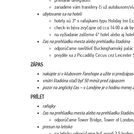
zariadime vám transfery či už autobusom/vl
ubytovanie sa na hoteli
hotely sú 3* s raňajkami typu Holiday Inn E
check-in býva zvyčajne od cca 14:00 a ak by s
na vyžiadanie zašleme 4* hotel alebo aj hotel
čas na prehliadku mesta alebo prehliadku štadióna
odporúčame navštíviť Buckinghamský palác 
prejdite sa z Piccadilly Circus cez Leiceste
ZÁPAS
nakúpte si v klubovom Fanshope a užite si predzápa
vnútri štadióna stačí byť 50 minút pred zápasom
pozor na anglický čas – v Londýne je o hodinu menej
PRÍLET
raňajky
čas na prehliadku mesta alebo na prehliadku štadión
odporúčame Tower Bridge, Tower of London,
presun na letisko
na letisku odporúčame byť aspoň 2,5 hodiny