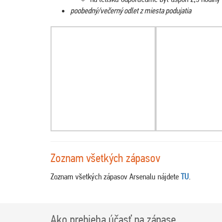
poobedný/večerný odlet z miesta podujatia
Zoznam všetkých zápasov
Zoznam všetkých zápasov Arsenalu nájdete
TU
.
Ako prebieha účasť na zápase