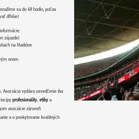
snažíme sa do 48 hodín, počas
vať dlhšie)
informácie:
ri zájazde)
stiach na štadióne
tovým snom
. Asociácia vydáva osvedčenie iba
rincípy
profesionality
,
etiky
a
om asociácie zároveň
anie a o poskytovanie kvalitných