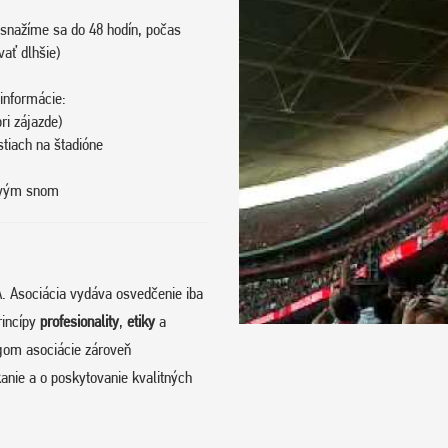
snažíme sa do 48 hodín, počas
vať dlhšie)
informácie:
ri zájazde)
stiach na štadióne
tovým snom
. Asociácia vydáva osvedčenie iba
rincípy
profesionality
,
etiky
a
om asociácie zároveň
anie a o poskytovanie kvalitných