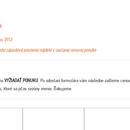
8
ku 2012
lebo zájazdové poistenie nájdete v zaslanej cenovej ponuke
 na
VYŽIADAŤ PONUKU
. Po odoslaní formulára vám následne zašleme ceno
ek, ktoré sa pčas sezóny menia. Ďakujeme
.