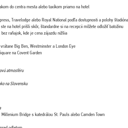
akom do centra mesta alebo taxíkom priamo na hotel
xpress, Travelodge alebo Royal National podľa dostupnosti a polohy štadión
te na hotel prišli skôr, štandardne si na recepcii môžete odložiť batožinu
 bez raňajok, kde je cena zájazdu nižšia
vrátane Big Ben, Westminster a London Eye
r Square na Covent Garden
sovú atmosféru
 ako na Slovensku
a
 Millenium Bridge s katedrálou St. Pauls alebo Camden Town
 pred odletom