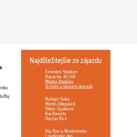
Najdôležitejšie zo zájazdu
s
Emirates Stadium
Kapacita: 60 260
Mapka štadióna
Ochotní a skúsení delegáti
 roku
lužby
Bukayo Saka
Martin Odegaard
Viktor Gyokeres
Kai Havertz
Declan Rice
Big Ben a Westminster
Londýnske oko