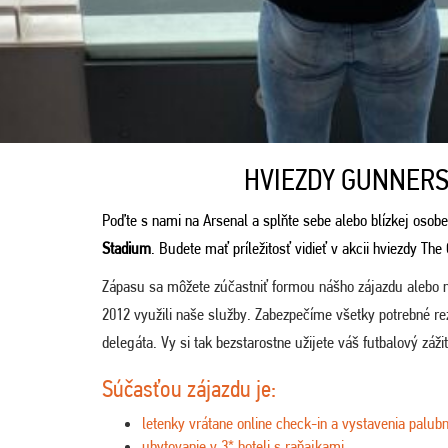
HVIEZDY GUNNERS
Poďte s nami na Arsenal a splňte sebe alebo blízkej osobe
Stadium
. Budete mať príležitosť vidieť v akcii hviezdy The
Zápasu sa môžete zúčastniť formou nášho zájazdu alebo 
2012 využili naše služby. Zabezpečíme všetky potrebné r
delegáta. Vy si tak bezstarostne užijete váš futbalový záži
Súčasťou zájazdu je:
letenky vrátane online check-in a vystavenia palubn
ubytovanie v 3* hoteli s raňajkami