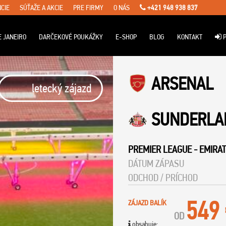
CIE
SÚŤAŽE A AKCIE
PRE FIRMY
O NÁS
+421 948 938 837
E JANEIRO
DARČEKOVÉ POUKÁŽKY
E-SHOP
BLOG
KONTAKT
P
ARSENAL
letecký zájazd
SUNDERLA
PREMIER LEAGUE
-
EMIRAT
DÁTUM ZÁPASU
ODCHOD / PRÍCHOD
549
ZÁJAZD BALÍK
OD
obsahuje: