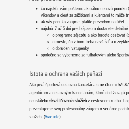
čo najskôr vám pošleme aktuálnu cenovú ponuku (
víkendov a ciest za zážitkami s klientami to môže tr
ak vás ponuka zaujme, platíte prevodom na účet
najskôr 7 až 5 dní pred zápasom dostanete detailné 
o programe zájazdu a ako budete cestovať (p
o meste, čo v ňom treba navštíviť a o zvyklo
o doručení vstupenky
spoločne sa vyberieme za futbalovým alebo špor
Istota a ochrana vašich peňazí
Ako prvá športová cestovná kancelária sme členmi SACKA
agentúram a cestovným kanceláriám, ktoré dodržiavajú p
neustáleho
skvalitňovania služieb
v cestovnom ruchu. Log
prezentujeme svoj profesionálny záujem o seriózne podnik
služieb. (
Viac info
)