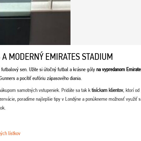
 A MODERNÝ EMIRATES STADIUM
 futbalový sen. Užite si útočný futbal a krásne góly
na vypredanom Emirate
 Gunners a pocítiť eufóriu zápasového diania.
nákupom samotných vstupeniek. Pridáte sa tak k
tisíckam klientov
, ktorí od
ezervácie, poradíme najlepšie tipy v Londýne a ponúkneme možnosť využiť s
tok.
ých lístkov