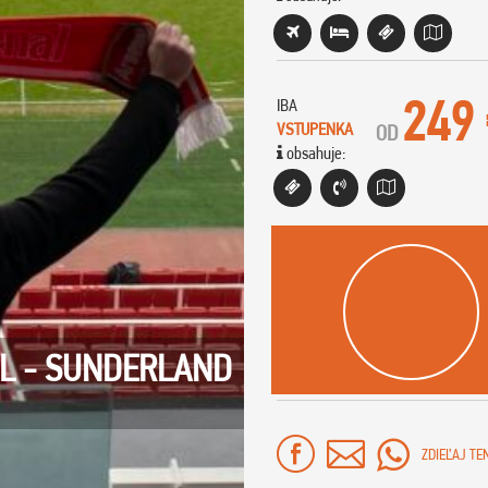
249
IBA
VSTUPENKA
OD
obsahuje:
AL - SUNDERLAND
ZDIEĽAJ TE