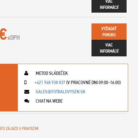
VIAC
INFORMÁCIÍ
 €
VYŽIADAŤ
PONUKU
s
DPH
VIAC
INFORMÁCIÍ
METOD SLÁDEČEK
+421 948 938 837
(V PRACOVNÉ DNI 09:00-16:00)
SALES@FUTBALOVYSEN.SK
CHAT NA WEBE
NTO ZÁJAZD S PRIATEĽMI