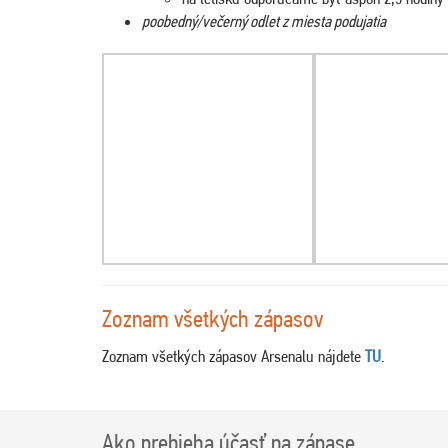
poobedný/večerný odlet z miesta podujatia
Zoznam všetkých zápasov
Zoznam všetkých zápasov Arsenalu nájdete
TU
.
Ako prebieha účasť na zápase