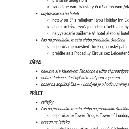
zariadime vám transfery či už autobusom/vl
ubytovanie sa na hoteli
hotely sú 3* s raňajkami typu Holiday Inn E
check-in býva zvyčajne od cca 14:00 a ak by s
na vyžiadanie zašleme 4* hotel alebo aj hotel
čas na prehliadku mesta alebo prehliadku štadióna
odporúčame navštíviť Buckinghamský palác 
prejdite sa z Piccadilly Circus cez Leiceste
ZÁPAS
nakúpte si v klubovom Fanshope a užite si predzápa
vnútri štadióna stačí byť 50 minút pred zápasom
pozor na anglický čas – v Londýne je o hodinu menej
PRÍLET
raňajky
čas na prehliadku mesta alebo na prehliadku štadión
odporúčame Tower Bridge, Tower of London,
presun na letisko
na letisku odporúčame byť aspoň 2,5 hodiny