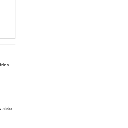
dete v
w alebo