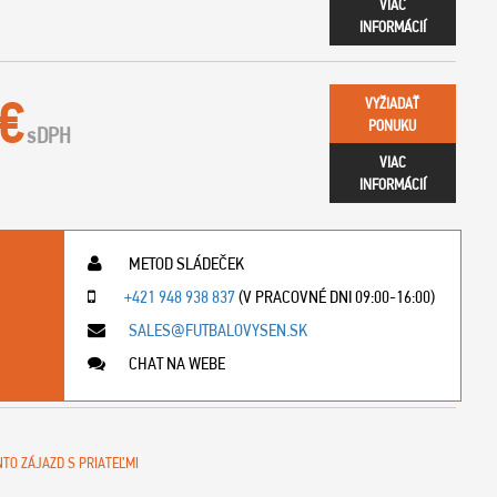
VIAC
INFORMÁCIÍ
 €
VYŽIADAŤ
PONUKU
s
DPH
VIAC
INFORMÁCIÍ
METOD SLÁDEČEK
+421 948 938 837
(V PRACOVNÉ DNI 09:00-16:00)
SALES@FUTBALOVYSEN.SK
CHAT NA WEBE
NTO ZÁJAZD S PRIATEĽMI