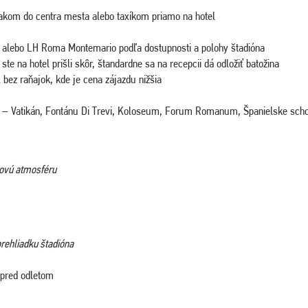
akom do centra mesta alebo taxíkom priamo na hotel
r alebo LH Roma Montemario podľa dostupnosti a polohy štadióna
te na hotel prišli skôr, štandardne sa na recepcii dá odložiť batožina
 bez raňajok, kde je cena zájazdu nižšia
a – Vatikán, Fontánu Di Trevi, Koloseum, Forum Romanum, Španielske sch
sovú atmosféru
rehliadku štadióna
 pred odletom