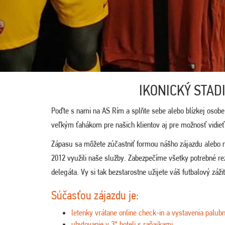
IKONICKÝ STAD
Poďte s nami na AS Rím a splňte sebe alebo blízkej osobe
veľkým ťahákom pre našich klientov aj pre možnosť vidie
Zápasu sa môžete zúčastniť formou nášho zájazdu alebo 
2012 využili naše služby. Zabezpečíme všetky potrebné r
delegáta. Vy si tak bezstarostne užijete váš futbalový záži
Súčasťou zájazdu je:
letenky vrátane online check-in a vystavenia palubn
ubytovanie v 3* hoteli s raňajkami