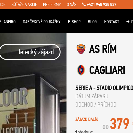
CIE
SÚŤAŽE A AKCIE
PRE FIRMY
O NÁS
+421 948 938 837
E JANEIRO
DARČEKOVÉ POUKÁŽKY
E-SHOP
BLOG
KONTAKT
P
AS RÍM
letecký zájazd
CAGLIARI
SERIE A
-
STADIO OLIMPIC
DÁTUM ZÁPASU
ODCHOD / PRÍCHOD
379
ZÁJAZD BALÍK
OD
obsahuje: