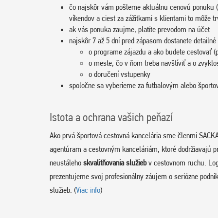
čo najskôr vám pošleme aktuálnu cenovú ponuku (
víkendov a ciest za zážitkami s klientami to môže tr
ak vás ponuka zaujme, platíte prevodom na účet
najskôr 7 až 5 dní pred zápasom dostanete detailné 
o programe zájazdu a ako budete cestovať (p
o meste, čo v ňom treba navštíviť a o zvyklo
o doručení vstupenky
spoločne sa vyberieme za futbalovým alebo špor
Istota a ochrana vašich peňazí
Ako prvá športová cestovná kancelária sme členmi SACKA
agentúram a cestovným kanceláriám, ktoré dodržiavajú p
neustáleho
skvalitňovania služieb
v cestovnom ruchu. Log
prezentujeme svoj profesionálny záujem o seriózne podnik
služieb. (
Viac info
)