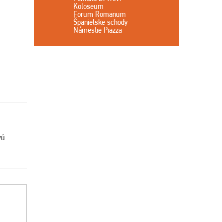
Koloseum
Forum Romanum
Španielske schody
Námestie Piazza
vú