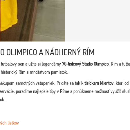
IO OLIMPICO A NÁDHERNÝ RÍM
 futbalový sen a užite si legendárny
70-tisícový Stadio Olimpico
. Rím a futb
ť historický Rím s množstvom pamiatok.
nákupom samotných vstupeniek. Pridáte sa tak k
tisíckam klientov
, ktorí od
ezervácie, poradíme najlepšie tipy v Ríme a ponúkneme možnosť využiť služ
tok.
ých lístkov