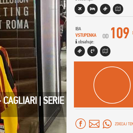
109
IBA
VSTUPENKA
OD
obsahuje:
CAGLIARI | SERIE
ZDIEĽAJ TE