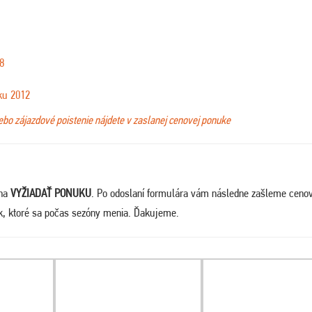
8
ku 2012
lebo zájazdové poistenie nájdete v zaslanej cenovej ponuke
 na
VYŽIADAŤ PONUKU
. Po odoslaní formulára vám následne zašleme ceno
ek, ktoré sa počas sezóny menia. Ďakujeme
.