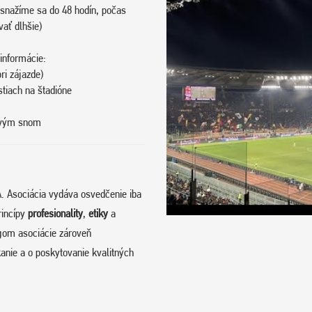
snažíme sa do 48 hodín, počas
vať dlhšie)
informácie:
ri zájazde)
stiach na štadióne
tovým snom
. Asociácia vydáva osvedčenie iba
rincípy
profesionality
,
etiky
a
om asociácie zároveň
anie a o poskytovanie kvalitných