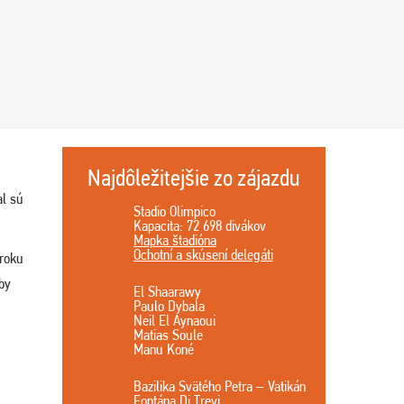
Najdôležitejšie zo zájazdu
al sú
Stadio Olimpico
Kapacita: 72 698 divákov
Mapka štadióna
Ochotní a skúsení delegáti
 roku
by
El Shaarawy
Paulo Dybala
Neil El Aynaoui
Matias Soule
Manu Koné
Bazilika Svätého Petra – Vatikán
Fontána Di Trevi