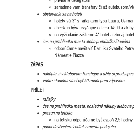
zariadime vám transfery či už autobusom/vl
ubytovanie sa na hoteli
hotely sú 3* s raňajkami typu Laura, Osima
check-in býva zvyčajne od cca 14:00 a ak by s
na vyžiadanie zašleme 4* hotel alebo aj hotel
čas na prehliadku mesta alebo prehliadku štadióna
odporúčame navštíviť Baziliku Svätého Petr
Námestie Piazza
ZÁPAS
nakúpte si v klubovom Fanshope a užite si predzápa
vnútri štadióna stačí byť 50 minút pred zápasom
PRÍLET
raňajky
čas na prehliadku mesta, posledné nákupy alebo na p
presun na letisko
na letisku odporúčame byť aspoň 2,5 hodiny
poobedný/večerný odlet z miesta podujatia