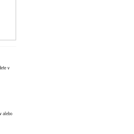
dete v
w alebo