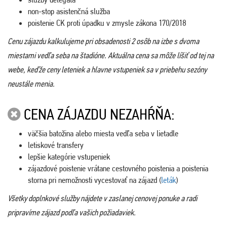
non-stop asistenčná služba
poistenie CK proti úpadku v zmysle zákona 170/2018
Cenu zájazdu kalkulujeme pri obsadenosti 2 osôb na izbe s dvoma
miestami vedľa seba na štadióne. Aktuálna cena sa môže líšiť od tej na
webe, keďže ceny leteniek a hlavne vstupeniek sa v priebehu sezóny
neustále menia.
CENA ZÁJAZDU NEZAHŔŇA:
väčšia batožina alebo miesta vedľa seba v lietadle
letiskové transfery
lepšie kategórie vstupeniek
zájazdové poistenie vrátane cestovného poistenia a poistenia
storna pri nemožnosti vycestovať na zájazd (
leták
)
Všetky doplnkové služby nájdete v zaslanej cenovej ponuke a radi
pripravíme zájazd podľa vašich požiadaviek.