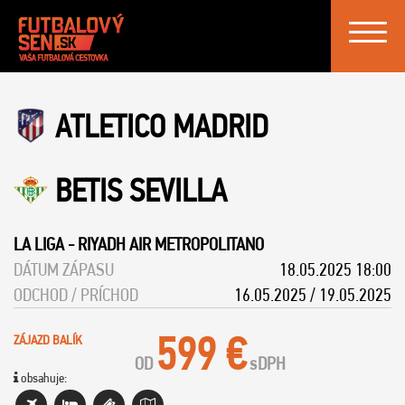
Toggle
navigat
ATLETICO MADRID
BETIS SEVILLA
LA LIGA
-
RIYADH AIR METROPOLITANO
DÁTUM ZÁPASU
18.05.2025 18:00
ODCHOD / PRÍCHOD
16.05.2025 / 19.05.2025
599 €
ZÁJAZD BALÍK
OD
s
DPH
obsahuje: