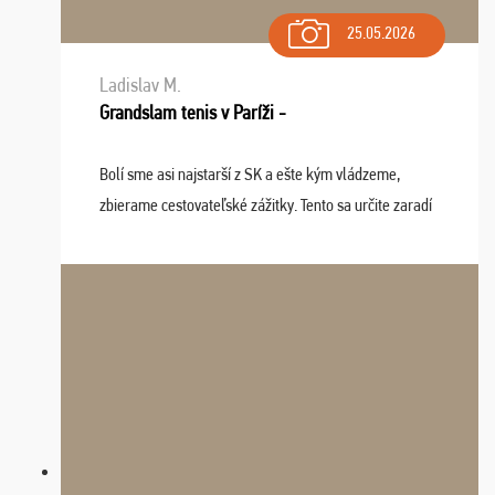
25.05.2026
Ladislav M.
Grandslam tenis v Paríži -
Bolí sme asi najstarší z SK a ešte kým vládzeme,
zbierame cestovateľské zážitky. Tento sa určite zaradí
do top desiatky a na popredné miesto vďaka prajnosti
osudu - pohodový šefík Meďo, dobrá parti ...