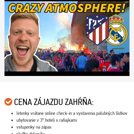
CENA ZÁJAZDU ZAHŔŇA:
letenky vrátane online check-in a vystavenia palubných lístkov
ubytovanie v 3* hoteli s raňajkami
vstupenky na zápas
služby delegáta