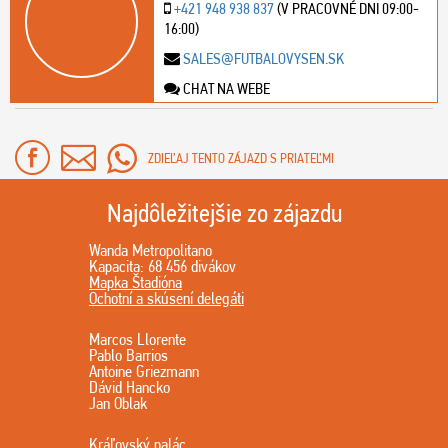
+421 948 938 837
(V PRACOVNÉ DNI 09:00-
16:00)
SALES@FUTBALOVYSEN.SK
CHAT NA WEBE
ZDIEĽAJ TENTO ZÁJAZD S PRIATEĽMI
Najdôležitejšie zo zájazdu
Wanda Metropolitano
Kapacita: 68 456 divákov
Mapka Štadióna
Ochotní a skúsení delegáti
Marcos Llorente
Pablo Barrios
Antoine Griezmann
Dávid Hancko
Jan Oblak
Kráľovský palác