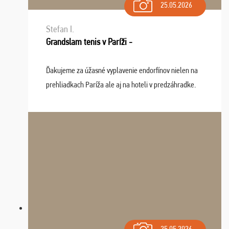
25.05.2026
Stefan I.
Grandslam tenis v Paríži -
Ďakujeme za úžasné vyplavenie endorfínov nielen na
prehliadkach Paríža ale aj na hoteli v predzáhradke.
Zišla sa tam skvelá partia ľudí a dlho budeme na Vás
spomínať a zväžujeme repete budúci rok : ...
25.05.2026