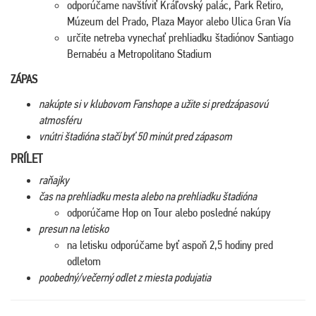
odporúčame navštíviť Kráľovský palác, Park Retiro,
Múzeum del Prado, Plaza Mayor alebo Ulica Gran Vía
určite netreba vynechať prehliadku štadiónov Santiago
Bernabéu a Metropolitano Stadium
ZÁPAS
nakúpte si v klubovom Fanshope a užite si predzápasovú
atmosféru
vnútri štadióna stačí byť 50 minút pred zápasom
PRÍLET
raňajky
čas na prehliadku mesta alebo na prehliadku štadióna
odporúčame Hop on Tour alebo posledné nakúpy
presun na letisko
na letisku odporúčame byť aspoň 2,5 hodiny pred
odletom
poobedný/večerný odlet z miesta podujatia