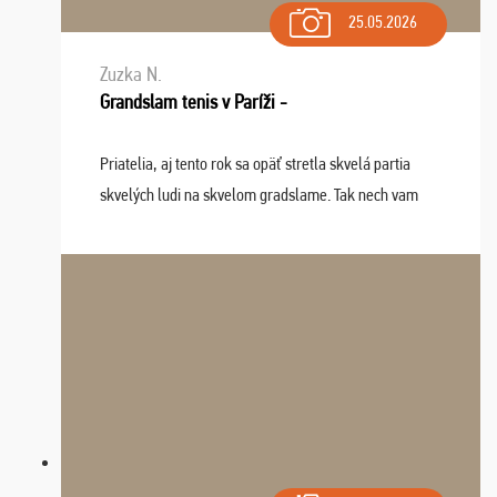
25.05.2026
Zuzka N.
Grandslam tenis v Paríži -
Priatelia, aj tento rok sa opäť stretla skvelá partia
skvelých ludi na skvelom gradslame. Tak nech vam
tieto zážitky ostanú krásnou spomienkou a naladením
sa na budúci rok. Prajem vam este veľa ta ...