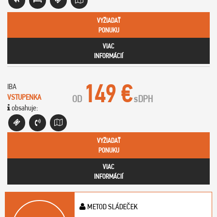
VYŽIADAŤ
PONUKU
VIAC
INFORMÁCIÍ
149 €
IBA
VSTUPENKA
OD
s
DPH
obsahuje:
VYŽIADAŤ
PONUKU
VIAC
INFORMÁCIÍ
METOD SLÁDEČEK