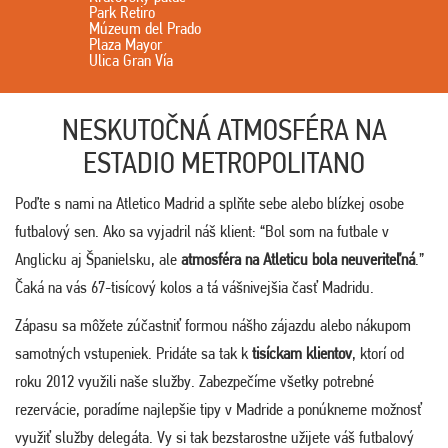
Park Retiro
Múzeum del Prado
Plaza Mayor
Ulica Gran Vía
NESKUTOČNÁ ATMOSFÉRA NA
ESTADIO METROPOLITANO
Poďte s nami na Atletico Madrid a splňte sebe alebo blízkej osobe
futbalový sen. Ako sa vyjadril náš klient: “Bol som na futbale v
Anglicku aj Španielsku, ale
atmosféra na Atleticu bola neuveriteľná
.”
Čaká na vás 67-tisícový kolos a tá vášnivejšia časť Madridu.
Zápasu sa môžete zúčastniť formou nášho zájazdu alebo nákupom
samotných vstupeniek. Pridáte sa tak k
tisíckam klientov
, ktorí od
roku 2012 využili naše služby. Zabezpečíme všetky potrebné
rezervácie, poradíme najlepšie tipy v Madride a ponúkneme možnosť
využiť služby delegáta. Vy si tak bezstarostne užijete váš futbalový