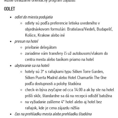
ODLET
odlet do miesta podujatia
odlety sú podľa preferencie letiska uvedeného v
objednávkovom formulári: Bratislava/Viedeň, Budapešť,
Košice, Krakow alebo iné
presun na hotel
privítanie delegátom
zariadime vám transfery či už autobusom/vlakom do
centra mesta alebo taxíkom priamo na hotel
ubytovanie sa na hoteli
hotely sú 3* s raňajkami typu Silken Torre Garden,
Silken Puerta Madrid alebo Hotel Chamartín The One
podľa dostupnosti a polohy štadióna
check-in býva zvyčajne od cca 14:00 a ak by ste na hotel
prišli skôr, štandardne sa dá na recepcii odložiť batožina
na vyžiadanie zašleme 4* hotel alebo aj hotel bez
raňajok, kde je cena zájazdu nižšia
čas na prehliadku mesta alebo prehliadku štadióna