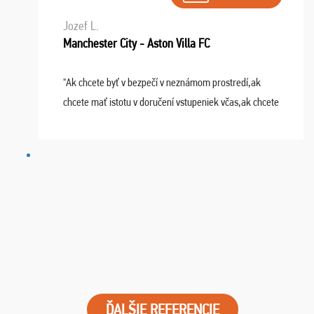
Jozef L.
Manchester City - Aston Villa FC
"Ak chcete byť v bezpečí v neznámom prostredí,ak
chcete mať istotu v doručení vstupeniek včas,ak chcete
mať podporu,férové jednanie,tak voľte spoločnosť
FUTBALOVÝ SEN! Ja im ďakujem za 2 obrovské z ...
ĎALŠIE REFERENCIE