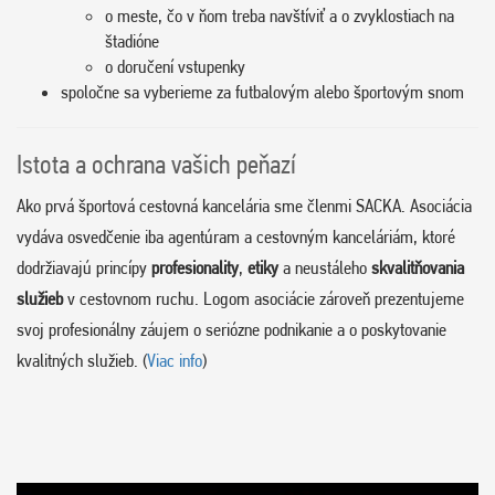
o meste, čo v ňom treba navštíviť a o zvyklostiach na
štadióne
o doručení vstupenky
spoločne sa vyberieme za futbalovým alebo športovým snom
Istota a ochrana vašich peňazí
Ako prvá športová cestovná kancelária sme členmi SACKA. Asociácia
vydáva osvedčenie iba agentúram a cestovným kanceláriám, ktoré
dodržiavajú princípy
profesionality
,
etiky
a neustáleho
skvalitňovania
služieb
v cestovnom ruchu. Logom asociácie zároveň prezentujeme
svoj profesionálny záujem o seriózne podnikanie a o poskytovanie
kvalitných služieb. (
Viac info
)