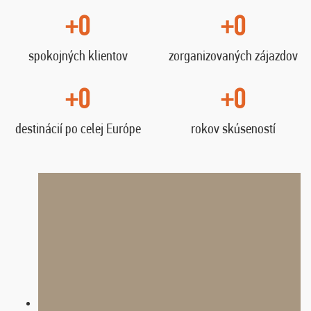
+0
+0
spokojných klientov
zorganizovaných zájazdov
+0
+0
destinácií po celej Európe
rokov skúseností