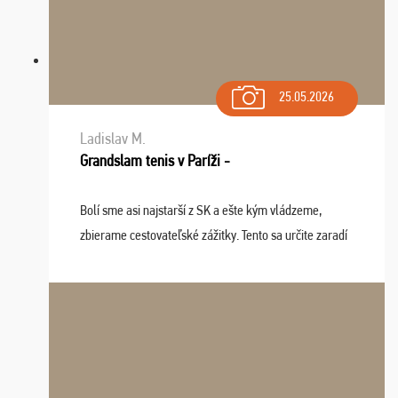
25.05.2026
Ladislav M.
Grandslam tenis v Paríži -
Bolí sme asi najstarší z SK a ešte kým vládzeme,
zbierame cestovateľské zážitky. Tento sa určite zaradí
do top desiatky a na popredné miesto vďaka prajnosti
osudu - pohodový šefík Meďo, dobrá parti ...