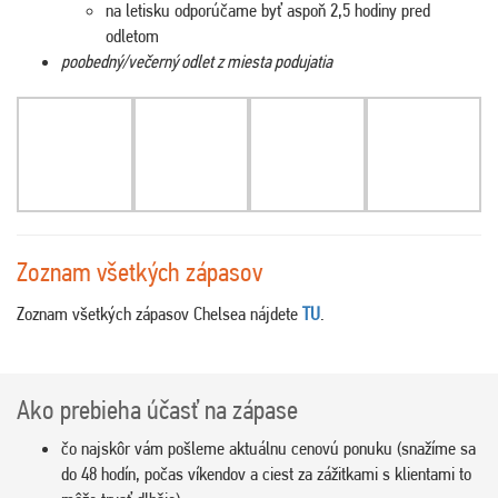
na letisku odporúčame byť aspoň 2,5 hodiny pred
odletom
poobedný/večerný odlet z miesta podujatia
Zoznam všetkých zápasov
Zoznam všetkých zápasov Chelsea nájdete
TU
.
Ako prebieha účasť na zápase
čo najskôr vám pošleme aktuálnu cenovú ponuku (snažíme sa
do 48 hodín, počas víkendov a ciest za zážitkami s klientami to