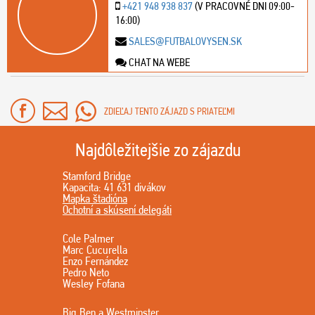
+421 948 938 837
(V PRACOVNÉ DNI 09:00-
16:00)
SALES@FUTBALOVYSEN.SK
CHAT NA WEBE
ZDIEĽAJ TENTO ZÁJAZD S PRIATEĽMI
Najdôležitejšie zo zájazdu
Stamford Bridge
Kapacita: 41 631 divákov
Mapka štadióna
Ochotní a skúsení delegáti
Cole Palmer
Marc Cucurella
Enzo Fernández
Pedro Neto
Wesley Fofana
Big Ben a Westminster