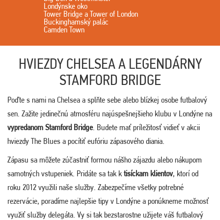
Londýnske oko
Tower Bridge a Tower of London
Buckinghamský palác
Camden Town
HVIEZDY CHELSEA A LEGENDÁRNY
STAMFORD BRIDGE
Poďte s nami na Chelsea a splňte sebe alebo blízkej osobe futbalový
sen. Zažite jedinečnú atmosféru najúspešnejšieho klubu v Londýne na
vypredanom Stamford Bridge
. Budete mať príležitosť vidieť v akcii
hviezdy The Blues a pocítiť eufóriu zápasového diania.
Zápasu sa môžete zúčastniť formou nášho zájazdu alebo nákupom
samotných vstupeniek. Pridáte sa tak k
tisíckam klientov
, ktorí od
roku 2012 využili naše služby. Zabezpečíme všetky potrebné
rezervácie, poradíme najlepšie tipy v Londýne a ponúkneme možnosť
využiť služby delegáta. Vy si tak bezstarostne užijete váš futbalový