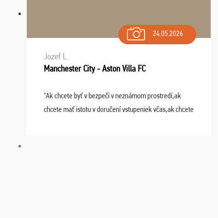
24.05.2026
Jozef L.
Manchester City - Aston Villa FC
"Ak chcete byť v bezpečí v neznámom prostredí,ak
chcete mať istotu v doručení vstupeniek včas,ak chcete
mať podporu,férové jednanie,tak voľte spoločnosť
FUTBALOVÝ SEN! Ja im ďakujem za 2 obrovské z ...