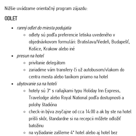
Nižšie uvádzame orientačný program zájazdu:
ODLET
ranný odlet do miesta podujatia
odlety sú podľa preferencie letiska uvedeného v
objednávkovom formulári: Bratislava/Viedeň, Budapešť,
Košice, Krakow alebo iné
presun na hotel
privítanie delegátom
zariadime vám transfery či už autobusom/vlakom do
centra mesta alebo taxíkom priamo na hotel
ubytovanie sa na hoteli
hotely sú 3* s raňajkami typu Holiday Inn Express,
Travelodge alebo Royal National podľa dostupnosti a
polohy štadióna
check-in býva zvyčajne od cca 14:00 a ak by ste na hotel
prišli skôr, štandardne si na recepcii môžete odložiť
batožinu
na vyžiadanie zašleme 4* hotel alebo aj hotel bez