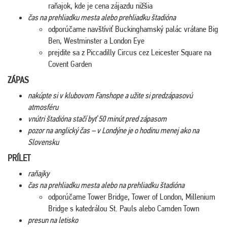
raňajok, kde je cena zájazdu nižšia
čas na prehliadku mesta alebo prehliadku štadióna
odporúčame navštíviť Buckinghamský palác vrátane Big
Ben, Westminster a London Eye
prejdite sa z Piccadilly Circus cez Leicester Square na
Covent Garden
ZÁPAS
nakúpte si v klubovom Fanshope a užite si predzápasovú
atmosféru
vnútri štadióna stačí byť 50 minút pred zápasom
pozor na anglický čas – v Londýne je o hodinu menej ako na
Slovensku
PRÍLET
raňajky
čas na prehliadku mesta alebo na prehliadku štadióna
odporúčame Tower Bridge, Tower of London, Millenium
Bridge s katedrálou St. Pauls alebo Camden Town
presun na letisko