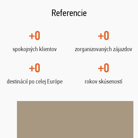
Referencie
+0
+0
spokojných klientov
zorganizovaných zájazdov
+0
+0
destinácií po celej Európe
rokov skúseností