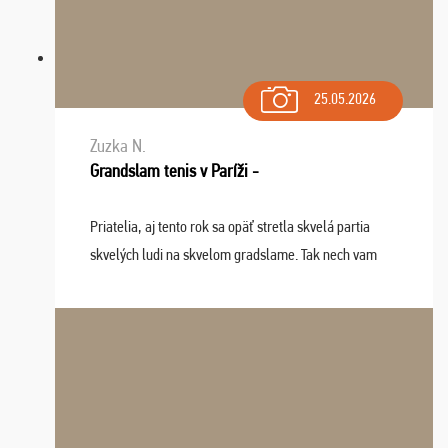
25.05.2026
Zuzka N.
Grandslam tenis v Paríži -
Priatelia, aj tento rok sa opäť stretla skvelá partia
skvelých ludi na skvelom gradslame. Tak nech vam
tieto zážitky ostanú krásnou spomienkou a naladením
sa na budúci rok. Prajem vam este veľa ta ...