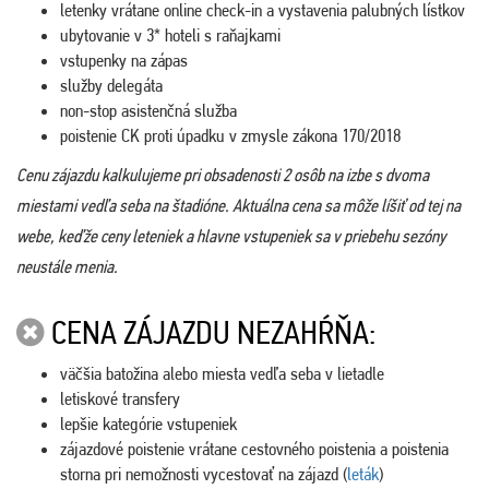
letenky vrátane online check-in a vystavenia palubných lístkov
ubytovanie v 3* hoteli s raňajkami
vstupenky na zápas
služby delegáta
non-stop asistenčná služba
poistenie CK proti úpadku v zmysle zákona 170/2018
Cenu zájazdu kalkulujeme pri obsadenosti 2 osôb na izbe s dvoma
miestami vedľa seba na štadióne. Aktuálna cena sa môže líšiť od tej na
webe, keďže ceny leteniek a hlavne vstupeniek sa v priebehu sezóny
neustále menia.
CENA ZÁJAZDU NEZAHŔŇA:
väčšia batožina alebo miesta vedľa seba v lietadle
letiskové transfery
lepšie kategórie vstupeniek
zájazdové poistenie vrátane cestovného poistenia a poistenia
storna pri nemožnosti vycestovať na zájazd (
leták
)