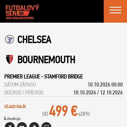
Toggle
navigat
CHELSEA
BOURNEMOUTH
PREMIER LEAGUE
-
STAMFORD BRIDGE
DÁTUM ZÁPASU
10.10.2026 00:00
ODCHOD / PRÍCHOD
10.10.2026 / 12.10.2026
499 €
ZÁJAZD BALÍK
OD
s
DPH
obsahuje: