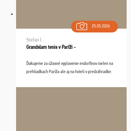
25.05.2026
Stefan I.
Grandslam tenis v Paríži -
Ďakujeme za úžasné vyplavenie endorfínov nielen na
prehliadkach Paríža ale aj na hoteli v predzáhradke.
Zišla sa tam skvelá partia ľudí a dlho budeme na Vás
spomínať a zväžujeme repete budúci rok : ...