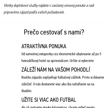
Všetky doplnkové služby nájdete v zaslanej cenovej ponuke a radi
pripravíme zájazd podľa vašich požiadaviek.
Prečo cestovať s nami?
ATRAKTÍVNA PONUKA
Od samotnej vstupenky cez ekonomické ubytovanie až po 5
hviezdičkový hotel so sprievodcom. Určite si vyberiete.
ZÁLEŽÍ NÁM NA VAŠOM POHODLÍ
Kvalita zájazdu ovplyvňuje futbalový zážitok. Preto si dávame
záležať. U nás dostanete viac ako iba naháňanie sa na
štadión.
UŽITE SI VIAC AKO FUTBAL
Ak už cestujete stovky kilometrov, chcete vidieť mesto.