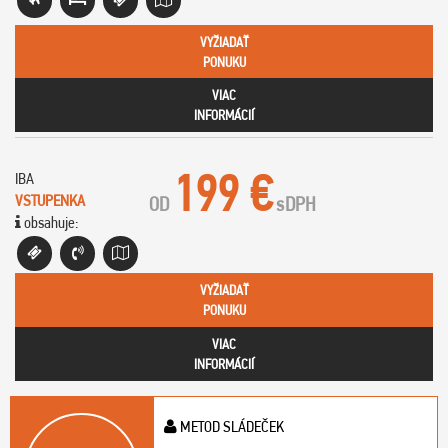
VYŽIADAŤ
PONUKU
VIAC
INFORMÁCIÍ
199 €
IBA
VSTUPENKA
OD
s
DPH
obsahuje:
VYŽIADAŤ
PONUKU
VIAC
INFORMÁCIÍ
METOD SLÁDEČEK