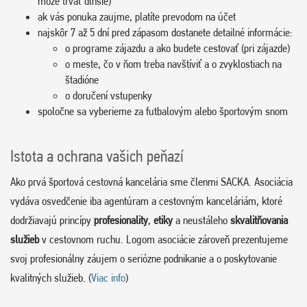
môže trvať dlhšie)
ak vás ponuka zaujme, platíte prevodom na účet
najskôr 7 až 5 dní pred zápasom dostanete detailné informácie:
o programe zájazdu a ako budete cestovať (pri zájazde)
o meste, čo v ňom treba navštíviť a o zvyklostiach na
štadióne
o doručení vstupenky
spoločne sa vyberieme za futbalovým alebo športovým snom
Istota a ochrana vašich peňazí
Ako prvá športová cestovná kancelária sme členmi SACKA. Asociácia
vydáva osvedčenie iba agentúram a cestovným kanceláriám, ktoré
dodržiavajú princípy
profesionality
,
etiky
a neustáleho
skvalitňovania
služieb
v cestovnom ruchu. Logom asociácie zároveň prezentujeme
svoj profesionálny záujem o seriózne podnikanie a o poskytovanie
kvalitných služieb. (
Viac info
)