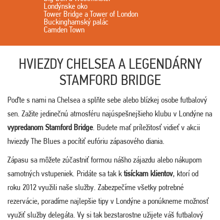
Londýnske oko
Tower Bridge a Tower of London
Buckinghamský palác
Camden Town
HVIEZDY CHELSEA A LEGENDÁRNY
STAMFORD BRIDGE
Poďte s nami na Chelsea a splňte sebe alebo blízkej osobe futbalový
sen. Zažite jedinečnú atmosféru najúspešnejšieho klubu v Londýne na
vypredanom Stamford Bridge
. Budete mať príležitosť vidieť v akcii
hviezdy The Blues a pocítiť eufóriu zápasového diania.
Zápasu sa môžete zúčastniť formou nášho zájazdu alebo nákupom
samotných vstupeniek. Pridáte sa tak k
tisíckam klientov
, ktorí od
roku 2012 využili naše služby. Zabezpečíme všetky potrebné
rezervácie, poradíme najlepšie tipy v Londýne a ponúkneme možnosť
využiť služby delegáta. Vy si tak bezstarostne užijete váš futbalový