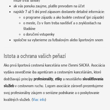
môže trvať dlhšie)
ak vás ponuka zaujme, platíte prevodom na účet
najskôr 7 až 5 dní pred zápasom dostanete detailné informácie:
o programe zájazdu a ako budete cestovať (pri zájazde)
o meste, čo v ňom treba navštíviť a o zvyklostiach na
štadióne
o doručení vstupenky
spoločne sa vyberieme za futbalovým alebo športovým snom
Istota a ochrana vašich peňazí
Ako prvá športová cestovná kancelária sme členmi SACKA. Asociácia
vydáva osvedčenie iba agentúram a cestovným kanceláriám, ktoré
dodržiavajú princípy
profesionality
,
etiky
a neustáleho
skvalitňovania
služieb
v cestovnom ruchu. Logom asociácie zároveň prezentujeme
svoj profesionálny záujem o seriózne podnikanie a o poskytovanie
kvalitných služieb. (
Viac info
)