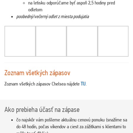
na letisku odporúčame byť aspoň 2,5 hodiny pred
odletom
poobedný/večerný odlet z miesta podujatia
Zoznam všetkých zápasov
Zoznam všetkých zápasov Chelsea nájdete
TU
.
Ako prebieha účasť na zápase
čo najskôr vám pošleme aktuálnu cenovú ponuku (snažíme sa
do 48 hodín, počas víkendov a ciest za zážitkami s klientami to