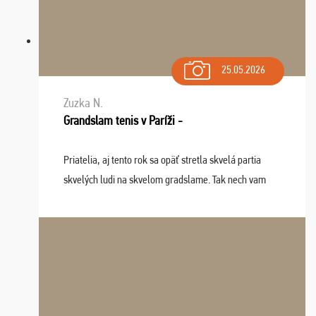
25.05.2026
Zuzka N.
Grandslam tenis v Paríži -
Priatelia, aj tento rok sa opäť stretla skvelá partia
skvelých ludi na skvelom gradslame. Tak nech vam
tieto zážitky ostanú krásnou spomienkou a naladením
sa na budúci rok. Prajem vam este veľa ta ...