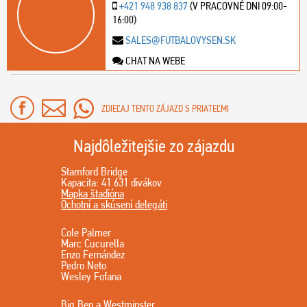
+421 948 938 837
(V PRACOVNÉ DNI 09:00-
16:00)
SALES@FUTBALOVYSEN.SK
CHAT NA WEBE
ZDIEĽAJ TENTO ZÁJAZD S PRIATEĽMI
Najdôležitejšie zo zájazdu
Stamford Bridge
Kapacita: 41 631 divákov
Mapka štadióna
Ochotní a skúsení delegáti
Cole Palmer
Marc Cucurella
Enzo Fernández
Pedro Neto
Wesley Fofana
Big Ben a Westminster