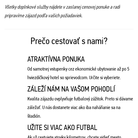
Všetky doplnkové služby nájdete v zaslanej cenovej ponuke a radi
pripravíme zájazd podľa vašich požiadaviek.
Prečo cestovať s nami?
ATRAKTÍVNA PONUKA
Od samotnej vstupenky cez ekonomické ubytovanie až po 5
hviezdičkový hotel so sprievodcom. Určite si vyberiete.
ZÁLEŽÍ NÁM NA VAŠOM POHODLÍ
Kvalita zájazdu ovplyvňuje futbalový zážitok. Preto si dávame
záležať. U nás dostanete viac ako iba naháňanie sa na
štadión.
UŽITE SI VIAC AKO FUTBAL
Ak už cestujete stovky kilometrov, chcete vidieť mesto.