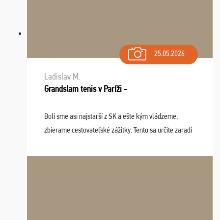
25.05.2026
Ladislav M.
Grandslam tenis v Paríži -
Bolí sme asi najstarší z SK a ešte kým vládzeme,
zbierame cestovateľské zážitky. Tento sa určite zaradí
do top desiatky a na popredné miesto vďaka prajnosti
osudu - pohodový šefík Meďo, dobrá parti ...