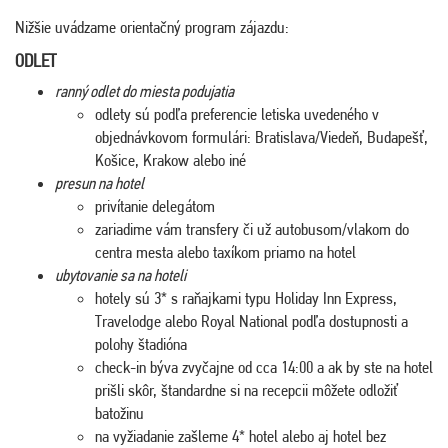
Nižšie uvádzame orientačný program zájazdu:
ODLET
ranný odlet do miesta podujatia
odlety sú podľa preferencie letiska uvedeného v
objednávkovom formulári: Bratislava/Viedeň, Budapešť,
Košice, Krakow alebo iné
presun na hotel
privítanie delegátom
zariadime vám transfery či už autobusom/vlakom do
centra mesta alebo taxíkom priamo na hotel
ubytovanie sa na hoteli
hotely sú 3* s raňajkami typu Holiday Inn Express,
Travelodge alebo Royal National podľa dostupnosti a
polohy štadióna
check-in býva zvyčajne od cca 14:00 a ak by ste na hotel
prišli skôr, štandardne si na recepcii môžete odložiť
batožinu
na vyžiadanie zašleme 4* hotel alebo aj hotel bez