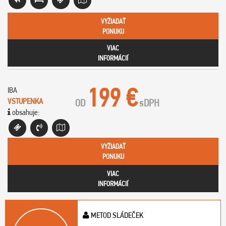
VYŽIADAŤ
PONUKU
VIAC
INFORMÁCIÍ
199 €
IBA
VSTUPENKA
OD
s
DPH
obsahuje:
VYŽIADAŤ
PONUKU
VIAC
INFORMÁCIÍ
METOD SLÁDEČEK