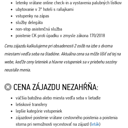
letenky vrátane online check-in a vystavenia palubných lístkov
ubytovanie v 3* hoteli s raňajkami
vstupenky na zápas
služby delegáta
non-stop asistenčná služba
poistenie CK proti úpadku v zmysle zákona 170/2018
Cenu zájazdu kalkulujeme pri obsadenosti 2 osôb na izbe s dvoma
miestami vedľa seba na štadióne. Aktuálna cena sa môže líšiť od tej na
webe, keďže ceny leteniek a hlavne vstupeniek sa v priebehu sezóny
neustále menia.
CENA ZÁJAZDU NEZAHŔŇA:
väčšia batožina alebo miesta vedľa seba v lietadle
letiskové transfery
lepšie kategórie vstupeniek
zájazdové poistenie vrátane cestovného poistenia a poistenia
storna pri nemožnosti vycestovať na zájazd (
leták
)