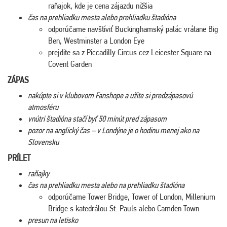
raňajok, kde je cena zájazdu nižšia
čas na prehliadku mesta alebo prehliadku štadióna
odporúčame navštíviť Buckinghamský palác vrátane Big
Ben, Westminster a London Eye
prejdite sa z Piccadilly Circus cez Leicester Square na
Covent Garden
ZÁPAS
nakúpte si v klubovom Fanshope a užite si predzápasovú
atmosféru
vnútri štadióna stačí byť 50 minút pred zápasom
pozor na anglický čas – v Londýne je o hodinu menej ako na
Slovensku
PRÍLET
raňajky
čas na prehliadku mesta alebo na prehliadku štadióna
odporúčame Tower Bridge, Tower of London, Millenium
Bridge s katedrálou St. Pauls alebo Camden Town
presun na letisko