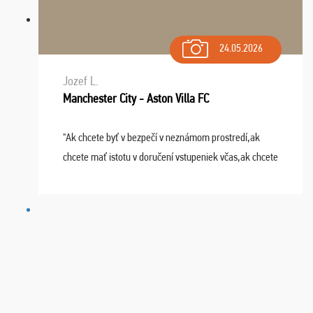
24.05.2026
Jozef L.
Manchester City - Aston Villa FC
"Ak chcete byť v bezpečí v neznámom prostredí,ak
chcete mať istotu v doručení vstupeniek včas,ak chcete
mať podporu,férové jednanie,tak voľte spoločnosť
FUTBALOVÝ SEN! Ja im ďakujem za 2 obrovské z ...