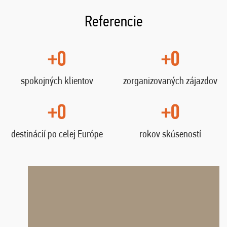
Referencie
+0
+0
spokojných klientov
zorganizovaných zájazdov
+0
+0
destinácií po celej Európe
rokov skúseností