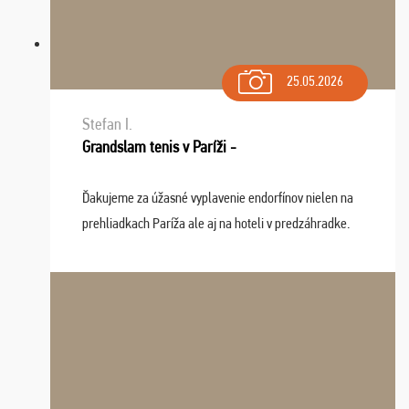
25.05.2026
Stefan I.
Grandslam tenis v Paríži -
Ďakujeme za úžasné vyplavenie endorfínov nielen na
prehliadkach Paríža ale aj na hoteli v predzáhradke.
Zišla sa tam skvelá partia ľudí a dlho budeme na Vás
spomínať a zväžujeme repete budúci rok : ...