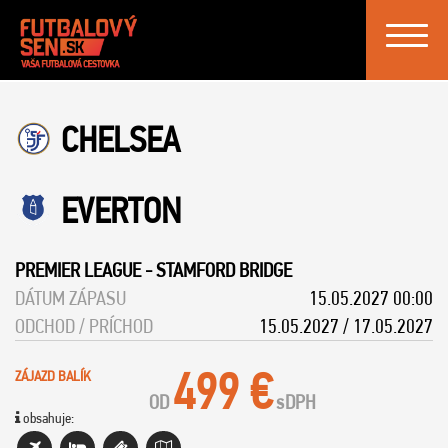
Toggle
navigat
CHELSEA
EVERTON
PREMIER LEAGUE
-
STAMFORD BRIDGE
DÁTUM ZÁPASU
15.05.2027 00:00
ODCHOD / PRÍCHOD
15.05.2027 / 17.05.2027
499 €
ZÁJAZD BALÍK
OD
s
DPH
obsahuje: