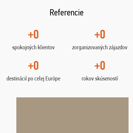
Referencie
+0
+0
spokojných klientov
zorganizovaných zájazdov
+0
+0
destinácií po celej Európe
rokov skúseností