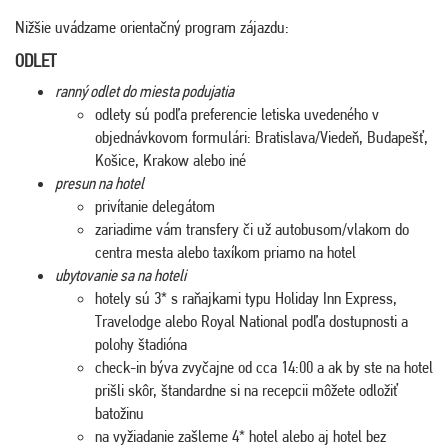
Nižšie uvádzame orientačný program zájazdu:
ODLET
ranný odlet do miesta podujatia
odlety sú podľa preferencie letiska uvedeného v
objednávkovom formulári: Bratislava/Viedeň, Budapešť,
Košice, Krakow alebo iné
presun na hotel
privítanie delegátom
zariadime vám transfery či už autobusom/vlakom do
centra mesta alebo taxíkom priamo na hotel
ubytovanie sa na hoteli
hotely sú 3* s raňajkami typu Holiday Inn Express,
Travelodge alebo Royal National podľa dostupnosti a
polohy štadióna
check-in býva zvyčajne od cca 14:00 a ak by ste na hotel
prišli skôr, štandardne si na recepcii môžete odložiť
batožinu
na vyžiadanie zašleme 4* hotel alebo aj hotel bez