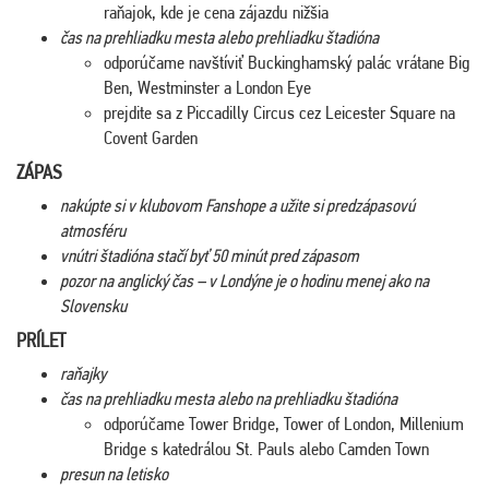
raňajok, kde je cena zájazdu nižšia
čas na prehliadku mesta alebo prehliadku štadióna
odporúčame navštíviť Buckinghamský palác vrátane Big
Ben, Westminster a London Eye
prejdite sa z Piccadilly Circus cez Leicester Square na
Covent Garden
ZÁPAS
nakúpte si v klubovom Fanshope a užite si predzápasovú
atmosféru
vnútri štadióna stačí byť 50 minút pred zápasom
pozor na anglický čas – v Londýne je o hodinu menej ako na
Slovensku
PRÍLET
raňajky
čas na prehliadku mesta alebo na prehliadku štadióna
odporúčame Tower Bridge, Tower of London, Millenium
Bridge s katedrálou St. Pauls alebo Camden Town
presun na letisko