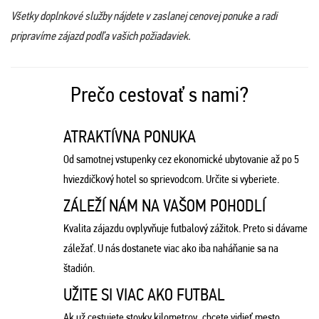
Všetky doplnkové služby nájdete v zaslanej cenovej ponuke a radi
pripravíme zájazd podľa vašich požiadaviek.
Prečo cestovať s nami?
ATRAKTÍVNA PONUKA
Od samotnej vstupenky cez ekonomické ubytovanie až po 5
hviezdičkový hotel so sprievodcom. Určite si vyberiete.
ZÁLEŽÍ NÁM NA VAŠOM POHODLÍ
Kvalita zájazdu ovplyvňuje futbalový zážitok. Preto si dávame
záležať. U nás dostanete viac ako iba naháňanie sa na
štadión.
UŽITE SI VIAC AKO FUTBAL
Ak už cestujete stovky kilometrov, chcete vidieť mesto.