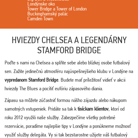
Londýnske oko
Tower Bridge a Tower of London
Buckinghamský palác
Camden Town
HVIEZDY CHELSEA A LEGENDÁRNY
STAMFORD BRIDGE
Poďte s nami na Chelsea a splňte sebe alebo blízkej osobe futbalový
sen. Zažite jedinečnú atmosféru najúspešnejšieho klubu v Londýne na
vypredanom Stamford Bridge
. Budete mať príležitosť vidieť v akcii
hviezdy The Blues a pocítiť eufóriu zápasového diania.
Zápasu sa môžete zúčastniť formou nášho zájazdu alebo nákupom
samotných vstupeniek. Pridáte sa tak k
tisíckam klientov
, ktorí od
roku 2012 využili naše služby. Zabezpečíme všetky potrebné
rezervácie, poradíme najlepšie tipy v Londýne a ponúkneme možnosť
využiť služby delegáta. Vy si tak bezstarostne užijete váš futbalový