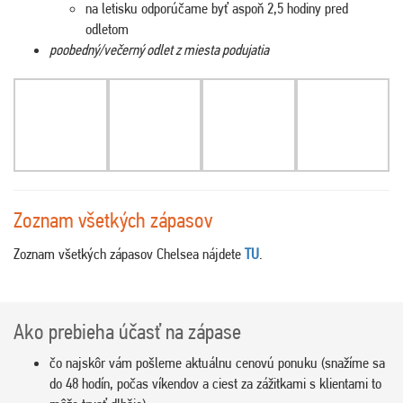
na letisku odporúčame byť aspoň 2,5 hodiny pred
odletom
poobedný/večerný odlet z miesta podujatia
Zoznam všetkých zápasov
Zoznam všetkých zápasov Chelsea nájdete
TU
.
Ako prebieha účasť na zápase
čo najskôr vám pošleme aktuálnu cenovú ponuku (snažíme sa
do 48 hodín, počas víkendov a ciest za zážitkami s klientami to