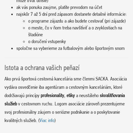
môže trvať dlhšie)
ak vás ponuka zaujme, platíte prevodom na účet
najskôr 7 až 5 dní pred zápasom dostanete detailné informácie:
o programe zájazdu a ako budete cestovať (pri zájazde)
o meste, čo v ňom treba navštíviť a o zvyklostiach na
štadióne
o doručení vstupenky
spoločne sa vyberieme za futbalovým alebo športovým snom
Istota a ochrana vašich peňazí
Ako prvá športová cestovná kancelária sme členmi SACKA. Asociácia
vydáva osvedčenie iba agentúram a cestovným kanceláriám, ktoré
dodržiavajú princípy
profesionality
,
etiky
a neustáleho
skvalitňovania
služieb
v cestovnom ruchu. Logom asociácie zároveň prezentujeme
svoj profesionálny záujem o seriózne podnikanie a o poskytovanie
kvalitných služieb. (
Viac info
)