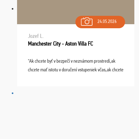
24.05.2026
Jozef L.
Manchester City - Aston Villa FC
"Ak chcete byť v bezpečí v neznámom prostredí,ak
chcete mať istotu v doručení vstupeniek včas,ak chcete
mať podporu,férové jednanie,tak voľte spoločnosť
FUTBALOVÝ SEN! Ja im ďakujem za 2 obrovské z ...