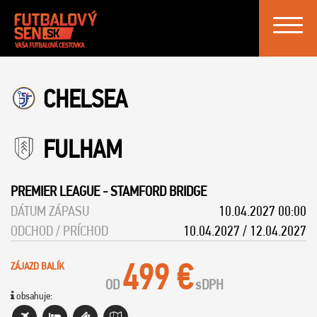
Toggle
navigat
CHELSEA
FULHAM
PREMIER LEAGUE
-
STAMFORD BRIDGE
DÁTUM ZÁPASU
10.04.2027 00:00
ODCHOD / PRÍCHOD
10.04.2027 / 12.04.2027
499 €
ZÁJAZD BALÍK
OD
s
DPH
obsahuje: