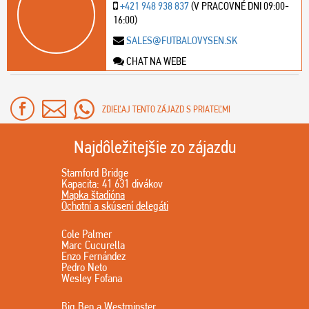
+421 948 938 837
(V PRACOVNÉ DNI 09:00-
16:00)
SALES@FUTBALOVYSEN.SK
CHAT NA WEBE
ZDIEĽAJ TENTO ZÁJAZD S PRIATEĽMI
Najdôležitejšie zo zájazdu
Stamford Bridge
Kapacita: 41 631 divákov
Mapka štadióna
Ochotní a skúsení delegáti
Cole Palmer
Marc Cucurella
Enzo Fernández
Pedro Neto
Wesley Fofana
Big Ben a Westminster