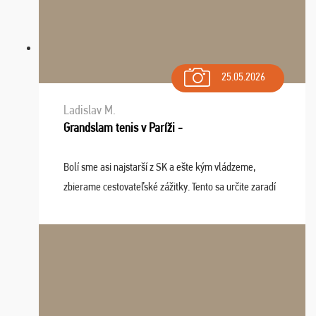
25.05.2026
Ladislav M.
Grandslam tenis v Paríži -
Bolí sme asi najstarší z SK a ešte kým vládzeme,
zbierame cestovateľské zážitky. Tento sa určite zaradí
do top desiatky a na popredné miesto vďaka prajnosti
osudu - pohodový šefík Meďo, dobrá parti ...