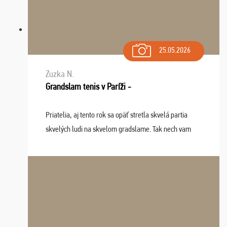
25.05.2026
Zuzka N.
Grandslam tenis v Paríži -
Priatelia, aj tento rok sa opäť stretla skvelá partia
skvelých ludi na skvelom gradslame. Tak nech vam
tieto zážitky ostanú krásnou spomienkou a naladením
sa na budúci rok. Prajem vam este veľa ta ...