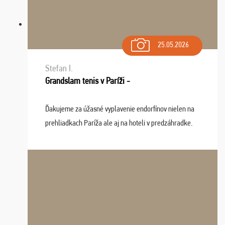
25.05.2026
Stefan I.
Grandslam tenis v Paríži -
Ďakujeme za úžasné vyplavenie endorfínov nielen na
prehliadkach Paríža ale aj na hoteli v predzáhradke.
Zišla sa tam skvelá partia ľudí a dlho budeme na Vás
spomínať a zväžujeme repete budúci rok : ...