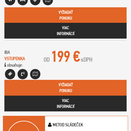
VYŽIADAŤ
PONUKU
VIAC
INFORMÁCIÍ
199 €
IBA
VSTUPENKA
OD
s
DPH
obsahuje:
VYŽIADAŤ
PONUKU
VIAC
INFORMÁCIÍ
METOD SLÁDEČEK