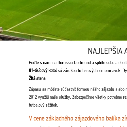
NAJLEPŠIA 
Poďte s nami na Borussiu Dortmund a splňte sebe alebo b
81-tisícový kotol
sú zárukou futbalových zimomriavok. Dych
Žltá stena
.
Zápasu sa môžete zúčastniť formou nášho zájazdu alebo 
2012 využili naše služby. Zabezpečíme všetky potrebné rez
futbalový zážitok.
V cene základného zájazdového balíka zí