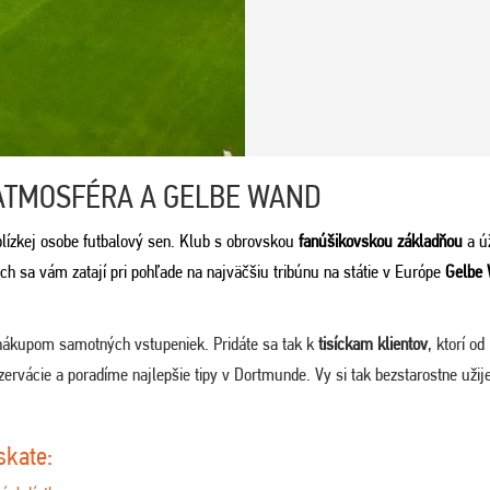
ATMOSFÉRA A GELBE WAND
lízkej osobe futbalový sen. Klub s obrovskou
fanúšikovskou základňou
a ú
 sa vám zatají pri pohľade na najväčšiu tribúnu na státie v Európe
Gelbe
nákupom samotných vstupeniek. Pridáte sa tak k
tisíckam klientov
, ktorí od
ervácie a poradíme najlepšie tipy v Dortmunde. Vy si tak bezstarostne užij
skate: