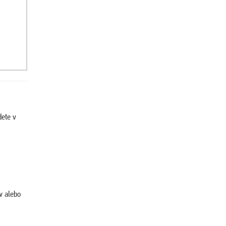
dete v
w alebo