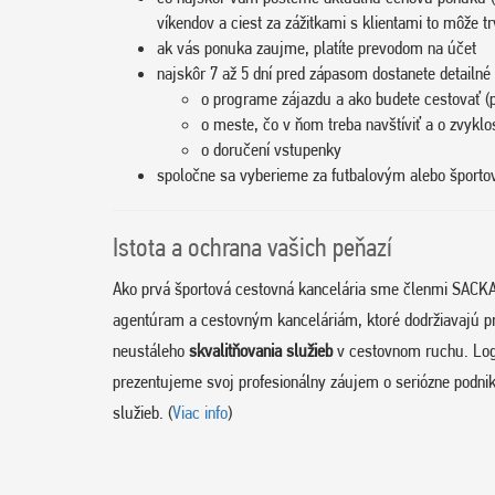
víkendov a ciest za zážitkami s klientami to môže tr
ak vás ponuka zaujme, platíte prevodom na účet
najskôr 7 až 5 dní pred zápasom dostanete detailné 
o programe zájazdu a ako budete cestovať (p
o meste, čo v ňom treba navštíviť a o zvyklo
o doručení vstupenky
spoločne sa vyberieme za futbalovým alebo špor
Istota a ochrana vašich peňazí
Ako prvá športová cestovná kancelária sme členmi SACKA
agentúram a cestovným kanceláriám, ktoré dodržiavajú p
neustáleho
skvalitňovania služieb
v cestovnom ruchu. Log
prezentujeme svoj profesionálny záujem o seriózne podnik
služieb. (
Viac info
)