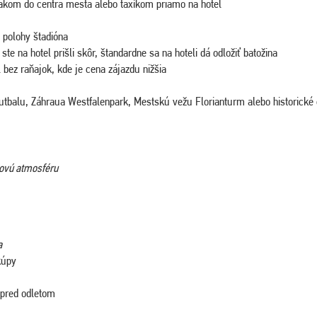
akom do centra mesta alebo taxíkom priamo na hotel
 polohy štadióna
te na hotel prišli skôr, štandardne sa na hoteli dá odložiť batožina
 bez raňajok, kde je cena zájazdu nižšia
balu, Záhraua Westfalenpark, Mestskú vežu Florianturm alebo historické
sovú atmosféru
a
kúpy
 pred odletom