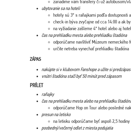
zariadime vám transfery či už autobusom/vl
ubytovanie sa na hoteli
hotely sú 3* s raňajkami podľa dostupnosti a
check-in býva zvyčajne od cca 14:00 a ak by s
na vyžiadanie zašleme 4* hotel alebo aj hotel
čas na prehliadku mesta alebo prehliadku štadióna
odporúčame navštíviť Múzeum nemeckého fut
určite netreba vynechať prehliadku štadióna
ZÁPAS
nakúpte si v klubovom Fanshope a užite si predzápa
vnútri štadióna stačí byť 50 minút pred zápasom
PRÍLET
raňajky
čas na prehliadku mesta alebo na prehliadku štadión
odporúčame Hop on Tour alebo posledné na
presun na letisko
na letisku odporúčame byť aspoň 2,5 hodiny
poobedný/večerný odlet z miesta podujatia