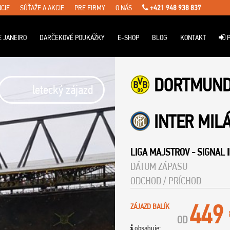
CIE
SÚŤAŽE A AKCIE
PRE FIRMY
O NÁS
+421 948 938 837
E JANEIRO
DARČEKOVÉ POUKÁŽKY
E-SHOP
BLOG
KONTAKT
P
DORTMUN
letecký zájazd
INTER MIL
LIGA MAJSTROV
-
SIGNAL 
DÁTUM ZÁPASU
ODCHOD / PRÍCHOD
449
ZÁJAZD BALÍK
OD
obsahuje: