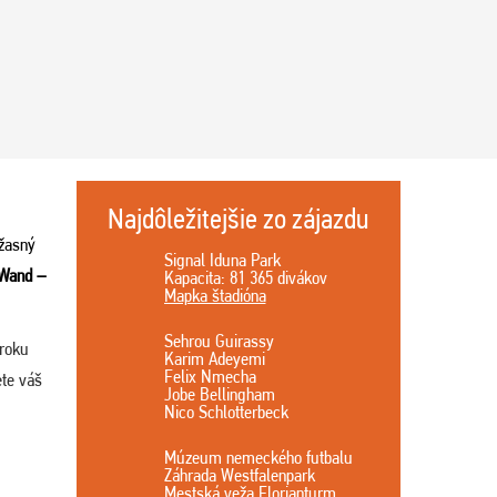
Najdôležitejšie zo zájazdu
žasný
Signal Iduna Park
 Wand –
Kapacita: 81 365 divákov
Mapka štadióna
Sehrou Guirassy
 roku
Karim Adeyemi
Felix Nmecha
ete váš
Jobe Bellingham
Nico Schlotterbeck
Múzeum nemeckého futbalu
Záhrada Westfalenpark
Mestská veža Florianturm