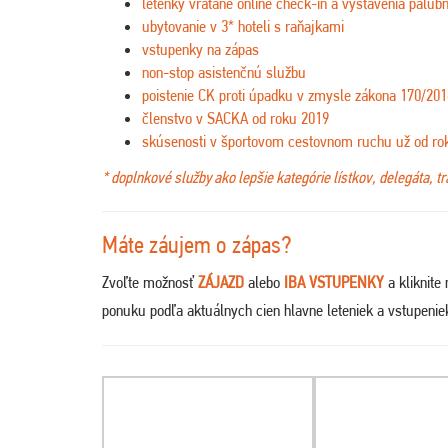
letenky vrátane online check-in a vystavenia palubn
ubytovanie v 3* hoteli s raňajkami
vstupenky na zápas
non-stop asistenčnú službu
poistenie CK proti úpadku v zmysle zákona 170/201
členstvo v SACKA od roku 2019
skúsenosti v športovom cestovnom ruchu už od ro
* doplnkové služby ako lepšie kategórie lístkov, delegáta, t
Máte záujem o zápas?
Zvoľte možnosť
ZÁJAZD
alebo
IBA VSTUPENKY
a kliknite
ponuku podľa aktuálnych cien hlavne leteniek a vstupeni