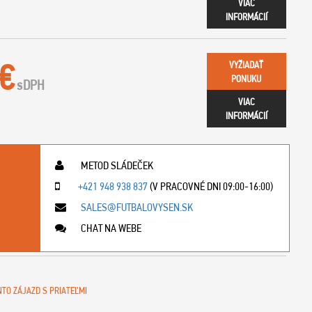
VIAC
INFORMÁCIÍ
 €
VYŽIADAŤ
PONUKU
s
DPH
VIAC
INFORMÁCIÍ
METOD SLÁDEČEK
+421 948 938 837
(V PRACOVNÉ DNI 09:00-16:00)
SALES@FUTBALOVYSEN.SK
CHAT NA WEBE
NTO ZÁJAZD S PRIATEĽMI