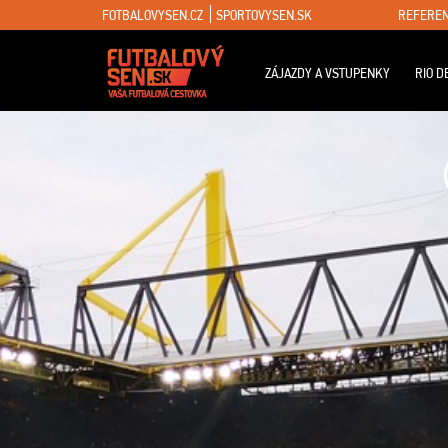
FOTBALOVYSEN.CZ
SPORTOVYSEN.SK
REFEREN
ZÁJAZDY A VSTUPENKY
RIO D