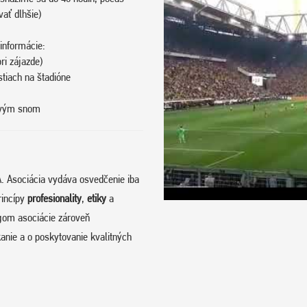
vať dlhšie)
informácie:
ri zájazde)
stiach na štadióne
tovým snom
. Asociácia vydáva osvedčenie iba
rincípy
profesionality
,
etiky
a
om asociácie zároveň
anie a o poskytovanie kvalitných