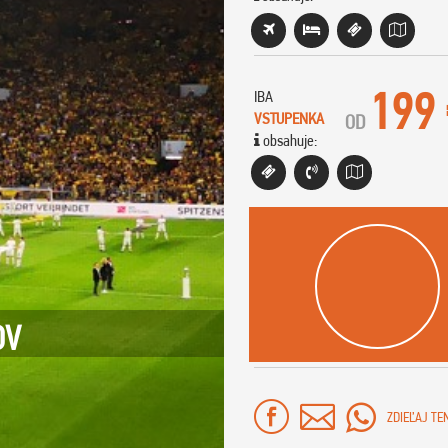
199
IBA
VSTUPENKA
OD
obsahuje:
OV
ZDIEĽAJ TE