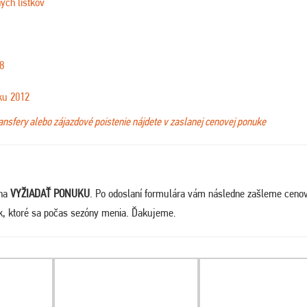
ých lístkov
8
ku 2012
ransfery alebo zájazdové poistenie nájdete v zaslanej cenovej ponuke
 na
VYŽIADAŤ PONUKU
. Po odoslaní formulára vám následne zašleme ceno
ek, ktoré sa počas sezóny menia. Ďakujeme
.