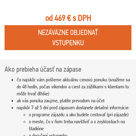
od 469 € s DPH
NEZÁVÄZNE OBJEDNAŤ
VSTUPENKU
Ako prebieha účasť na zápase
čo najskôr vám pošleme aktuálnu cenovú ponuku (snažíme sa
do 48 hodín, počas víkendov a ciest za zážitkami s klientami to
môže trvať dlhšie)
ak vás ponuka zaujme, platíte prevodom na účet
najskôr 7 až 5 dní pred zápasom dostanete detailné informácie:
o programe zájazdu a ako budete cestovať (pri zájazde)
o meste, čo v ňom treba navštíviť a o zvyklostiach na
štadióne
o doručení vstupenky