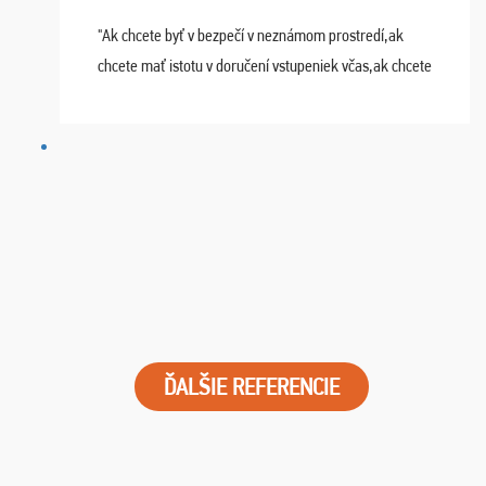
"Ak chcete byť v bezpečí v neznámom prostredí,ak
chcete mať istotu v doručení vstupeniek včas,ak chcete
mať podporu,férové jednanie,tak voľte spoločnosť
FUTBALOVÝ SEN! Ja im ďakujem za 2 obrovské z ...
ĎALŠIE REFERENCIE