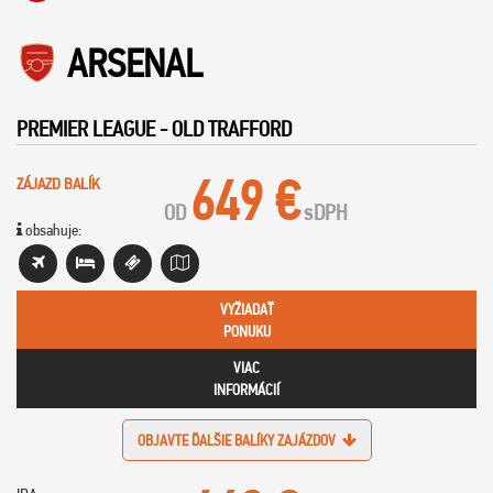
ARSENAL
PREMIER LEAGUE - OLD TRAFFORD
649 €
ZÁJAZD BALÍK
OD
s
DPH
obsahuje:
VYŽIADAŤ
PONUKU
VIAC
INFORMÁCIÍ
OBJAVTE ĎALŠIE BALÍKY ZAJÁZDOV