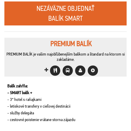
NEZÁVÄZNE OBJEDNAŤ
BALÍK SMART
PREMIUM BALÍK
PREMIUM BALÍK je vašim najobľúbenejším balíkom a štandard na ktorom si
zakladáme.
Balík zahŕňa:
- SMART balík +
- 3* hotel s raňajkami
- letiskové transfery v cieľovej destinácii
- služby delegáta
- cestovné poistenie vrátane storna zájazdu