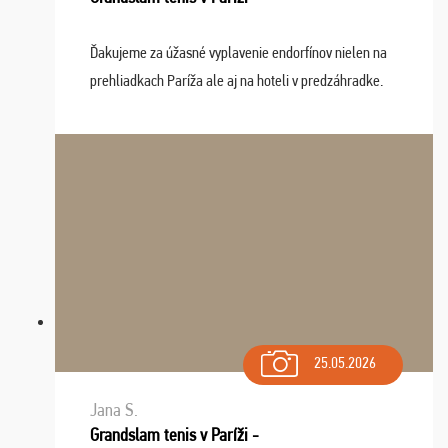
Ďakujeme za úžasné vyplavenie endorfínov nielen na
prehliadkach Paríža ale aj na hoteli v predzáhradke.
Zišla sa tam skvelá partia ľudí a dlho budeme na Vás
spomínať a zväžujeme repete budúci rok : ...
25.05.2026
Jana S.
Grandslam tenis v Paríži -