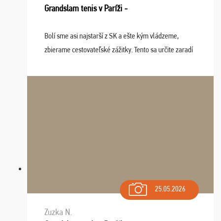
Grandslam tenis v Paríži -
Bolí sme asi najstarší z SK a ešte kým vládzeme,
zbierame cestovateľské zážitky. Tento sa určite zaradí
do top desiatky a na popredné miesto vďaka prajnosti
osudu - pohodový šefík Meďo, dobrá parti ...
25.05.2026
Zuzka N.