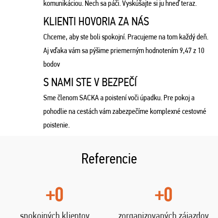
komunikáciou. Nech sa páči. Vyskúšajte si ju hneď teraz.
KLIENTI HOVORIA ZA NÁS
Chceme, aby ste boli spokojní. Pracujeme na tom každý deň.
Aj vďaka vám sa pýšime priemerným hodnotením 9,47 z 10
bodov
S NAMI STE V BEZPEČÍ
Sme členom SACKA a poistení voči úpadku. Pre pokoj a
pohodlie na cestách vám zabezpečíme komplexné cestovné
poistenie.
Referencie
+0
+0
spokojných klientov
zorganizovaných zájazdov