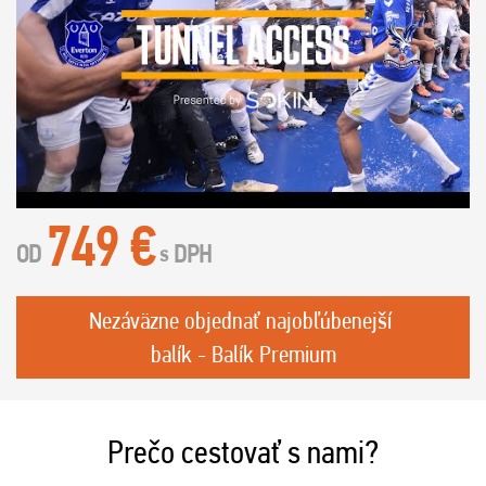
749 €
OD
DPH
s
Nezáväzne objednať najobľúbenejší
balík - Balík Premium
Prečo cestovať s nami?