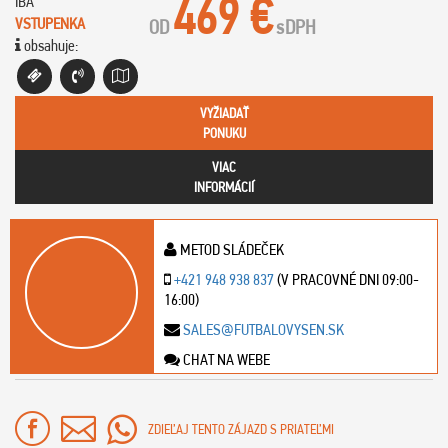
469 €
IBA
VSTUPENKA
OD
s
DPH
obsahuje:
VYŽIADAŤ
PONUKU
VIAC
INFORMÁCIÍ
METOD SLÁDEČEK
+421 948 938 837
(V PRACOVNÉ DNI 09:00-
16:00)
SALES@FUTBALOVYSEN.SK
CHAT NA WEBE
ZDIEĽAJ TENTO ZÁJAZD S PRIATEĽMI