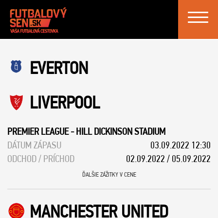
Toggle
navigat
EVERTON
LIVERPOOL
PREMIER LEAGUE
-
HILL DICKINSON STADIUM
DÁTUM ZÁPASU
03.09.2022 12:30
ODCHOD / PRÍCHOD
02.09.2022 / 05.09.2022
ĎALŠIE ZÁŽITKY V CENE
MANCHESTER UNITED