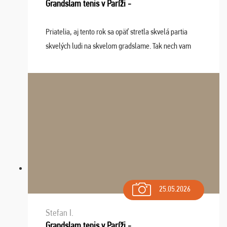
Grandslam tenis v Paríži -
Priatelia, aj tento rok sa opäť stretla skvelá partia
skvelých ludi na skvelom gradslame. Tak nech vam
tieto zážitky ostanú krásnou spomienkou a naladením
sa na budúci rok. Prajem vam este veľa ta ...
25.05.2026
Stefan I.
Grandslam tenis v Paríži -