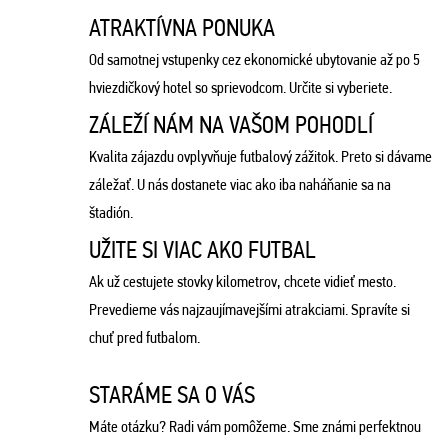
ATRAKTÍVNA PONUKA
Od samotnej vstupenky cez ekonomické ubytovanie až po 5
hviezdičkový hotel so sprievodcom. Určite si vyberiete.
ZÁLEŽÍ NÁM NA VAŠOM POHODLÍ
Kvalita zájazdu ovplyvňuje futbalový zážitok. Preto si dávame
záležať. U nás dostanete viac ako iba naháňanie sa na
štadión.
UŽITE SI VIAC AKO FUTBAL
Ak už cestujete stovky kilometrov, chcete vidieť mesto.
Prevedieme vás najzaujímavejšími atrakciami. Spravíte si
chuť pred futbalom.
STARÁME SA O VÁS
Máte otázku? Radi vám pomôžeme. Sme známi perfektnou