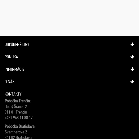
OBĽÚBENÉ LIGY
PONUKA
INFORMÁCIE
O NÁS
KONTAKTY
Pobočka Trenčín:
Dolný Šianec 2
911 01 Trenčín
+421 948 11 88 17
Pobočka Bratislava:
Švantnerova 2
841 02 Bratislava