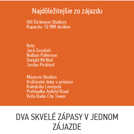
Najdôležitejšie zo zájazdu
Hill Dickinson Stadium
Kapacita: 52 888 divákov
Beto
Jack Grealish
Nathan Patterson
Dwight McNeil
Jordan Pickford
Múzeum Beatles
Kráľovské doky v prístave
Katedrála Liverpool
Prehliadka Anfield Road
Veža Radio City Tower
DVA SKVELÉ ZÁPASY V JEDNOM
ZÁJAZDE