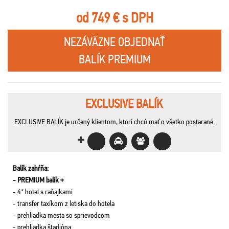
od 749 € s DPH
NEZÁVÄZNE OBJEDNAŤ
BALÍK PREMIUM
EXCLUSIVE BALÍK
EXCLUSIVE BALÍK je určený klientom, ktorí chcú mať o všetko postarané.
Balík zahŕňa:
- PREMIUM balík +
- 4* hotel s raňajkami
- transfer taxíkom z letiska do hotela
- prehliadka mesta so sprievodcom
- prehliadka štadióna