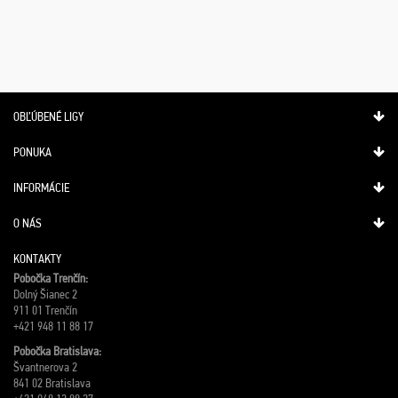
OBĽÚBENÉ LIGY
PONUKA
INFORMÁCIE
O NÁS
KONTAKTY
Pobočka Trenčín:
Dolný Šianec 2
911 01 Trenčín
+421 948 11 88 17
Pobočka Bratislava:
Švantnerova 2
841 02 Bratislava