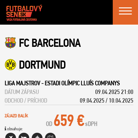
Toggle
navigat
FC BARCELONA
DORTMUND
LIGA MAJSTROV
-
ESTADI OLÍMPIC LLUÍS COMPANYS
DÁTUM ZÁPASU
09.04.2025 21:00
ODCHOD / PRÍCHOD
09.04.2025 / 10.04.2025
659 €
ZÁJAZD BALÍK
OD
s
DPH
obsahuje: