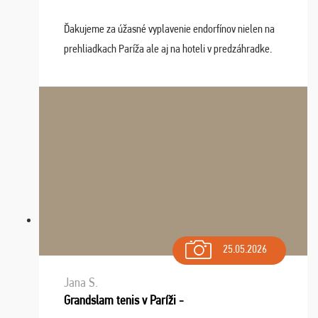
Ďakujeme za úžasné vyplavenie endorfínov nielen na
prehliadkach Paríža ale aj na hoteli v predzáhradke.
Zišla sa tam skvelá partia ľudí a dlho budeme na Vás
spomínať a zväžujeme repete budúci rok : ...
25.05.2026
Jana S.
Grandslam tenis v Paríži -