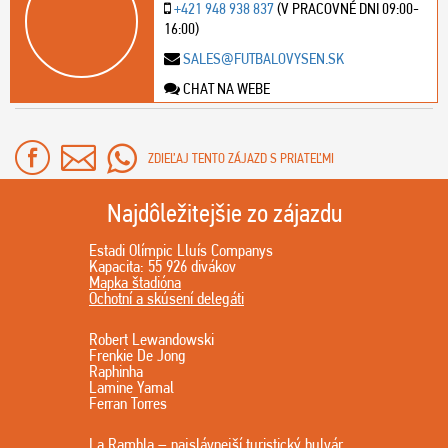
+421 948 938 837
(V PRACOVNÉ DNI 09:00-
16:00)
SALES@FUTBALOVYSEN.SK
CHAT NA WEBE
ZDIEĽAJ TENTO ZÁJAZD S PRIATEĽMI
Najdôležitejšie zo zájazdu
Estadi Olímpic Lluís Companys
Kapacita: 55 926 divákov
Mapka štadióna
Ochotní a skúsení delegáti
Robert Lewandowski
Frenkie De Jong
Raphinha
Lamine Yamal
Ferran Torres
La Rambla – najslávnejší turistický bulvár