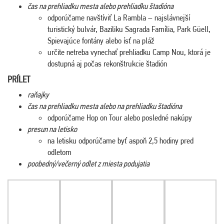
čas na prehliadku mesta alebo prehliadku štadióna
odporúčame navštíviť La Rambla – najslávnejší
turistický bulvár, Baziliku Sagrada Família, Park Güell,
Spievajúce fontány alebo ísť na pláž
určite netreba vynechať prehliadku Camp Nou, ktorá je
dostupná aj počas rekonštrukcie štadión
PRÍLET
raňajky
čas na prehliadku mesta alebo na prehliadku štadióna
odporúčame Hop on Tour alebo posledné nakúpy
presun na letisko
na letisku odporúčame byť aspoň 2,5 hodiny pred
odletom
poobedný/večerný odlet z miesta podujatia