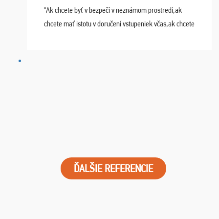
"Ak chcete byť v bezpečí v neznámom prostredí,ak
chcete mať istotu v doručení vstupeniek včas,ak chcete
mať podporu,férové jednanie,tak voľte spoločnosť
FUTBALOVÝ SEN! Ja im ďakujem za 2 obrovské z ...
ĎALŠIE REFERENCIE