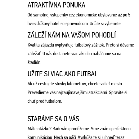
ATRAKTÍVNA PONUKA
Od samotnej vstupenky cez ekonomické ubytovanie až po 5
hviezdičkový hotel so sprievodcom. Určite si vyberiete.
ZÁLEŽÍ NÁM NA VAŠOM POHODLÍ
Kvalita zájazdu ovplyvňuje futbalový zážitok. Preto si dávame
záležať. U nás dostanete viac ako iba naháňanie sa na
štadión.
UŽITE SI VIAC AKO FUTBAL
Ak už cestujete stovky kilometrov, chcete vidieť mesto.
Prevedieme vás najzaujímavejšími atrakciami. Spravíte si
chuť pred futbalom.
STARÁME SA O VÁS
Máte otázku? Radi vám pomôžeme. Sme známi perfektnou
komunikáciou. Nech sa páči. Vyskúšajte si ju hneď teraz.