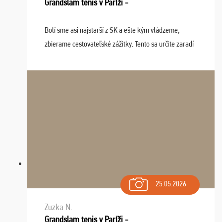
Grandslam tenis v Paríži -
Bolí sme asi najstarší z SK a ešte kým vládzeme,
zbierame cestovateľské zážitky. Tento sa určite zaradí
do top desiatky a na popredné miesto vďaka prajnosti
osudu - pohodový šefík Meďo, dobrá parti ...
25.05.2026
Zuzka N.
Grandslam tenis v Paríži -