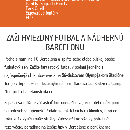
Bazilika Sagrada Família
Park Güell
Spievajúce fontány
Pláž
ZAŽI HVIEZDNY FUTBAL A NÁDHERNÚ
BARCELONU
Poďte s nami na FC Barcelona a splňte sebe alebo blízkej osobe
futbalový sen. Zažite fantastický futbal v podaní jedného z
najúspešnejších klubov sveta na
56-tisícovom Olympijskom štadióne
.
Ten je v tejto sezóne dočasným sídlom Blaugranas, keďže na Camp
Nou prebieha rekonštrukcia.
Zápasu sa môžete zúčastniť formou nášho zájazdu alebo nákupom
samotných vstupeniek. Pridáte sa tak k
tisíckam klientov
, ktorí od
roku 2012 využili naše služby. Zabezpečíme všetky potrebné
rezervácie, poradíme najlepšie tipy v Barcelone a ponúkneme