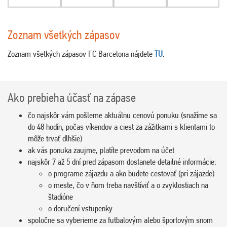
Zoznam všetkých zápasov
Zoznam všetkých zápasov FC Barcelona nájdete
TU
.
Ako prebieha účasť na zápase
čo najskôr vám pošleme aktuálnu cenovú ponuku (snažíme sa
do 48 hodín, počas víkendov a ciest za zážitkami s klientami to
môže trvať dlhšie)
ak vás ponuka zaujme, platíte prevodom na účet
najskôr 7 až 5 dní pred zápasom dostanete detailné informácie:
o programe zájazdu a ako budete cestovať (pri zájazde)
o meste, čo v ňom treba navštíviť a o zvyklostiach na
štadióne
o doručení vstupenky
spoločne sa vyberieme za futbalovým alebo športovým snom