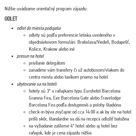
Nižšie uvádzame orientačný program zájazdu:
ODLET
odlet do miesta podujatia
odlety sú podľa preferencie letiska uvedeného v
objednávkovom formulári: Bratislava/Viedeň, Budapešť,
Košice, Krakow alebo iné
presun na hotel
privítanie delegátom
zariadime vám transfery či už autobusom/vlakom do
centra mesta alebo taxíkom priamo na hotel
ubytovanie sa na hoteli
hotely sú 3* s raňajkami typu Eurohotel Barcelona
Granvia Fira, Exe Barcelona Gate alebo Travelodge
Barcelona Fira podľa dostupnosti a polohy štadióna
check-in býva zvyčajne od cca 14:00 a ak by ste na hotel
prišli skôr, štandardne sa dá na recepcii odložiť batožina
na vyžiadanie zašleme 4* hotel alebo aj hotel bez
raňajok, kde je cena zájazdu nižšia