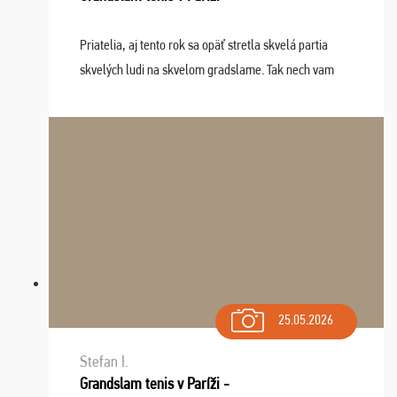
Priatelia, aj tento rok sa opäť stretla skvelá partia
skvelých ludi na skvelom gradslame. Tak nech vam
tieto zážitky ostanú krásnou spomienkou a naladením
sa na budúci rok. Prajem vam este veľa ta ...
25.05.2026
Stefan I.
Grandslam tenis v Paríži -