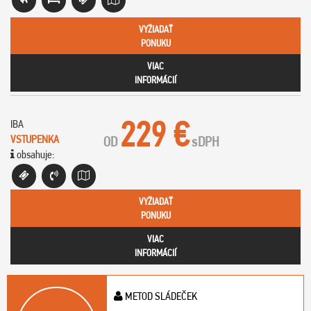
VYŽIADAŤ
PONUKU
VIAC
INFORMÁCIÍ
229 €
IBA
VSTUPENKA
OD
s
DPH
obsahuje:
VYŽIADAŤ
PONUKU
VIAC
INFORMÁCIÍ
METOD SLÁDEČEK