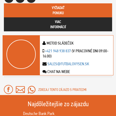
VYŽIADAŤ
PONUKU
VIAC
INFORMÁCIÍ
METOD SLÁDEČEK
+421 948 938 837
(V PRACOVNÉ DNI 09:00-
16:00)
SALES@FUTBALOVYSEN.SK
CHAT NA WEBE
ZDIEĽAJ TENTO ZÁJAZD S PRIATEĽMI
Najdôležitejšie zo zájazdu
Deutsche Bank Park