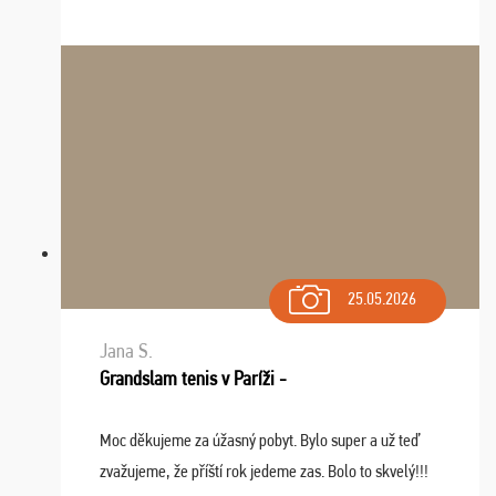
Zišla sa tam skvelá partia ľudí a dlho budeme na Vás
spomínať a zväžujeme repete budúci rok : ...
25.05.2026
Jana S.
Grandslam tenis v Paríži -
Moc děkujeme za úžasný pobyt. Bylo super a už teď
zvažujeme, že příští rok jedeme zas. Bolo to skvelý!!!