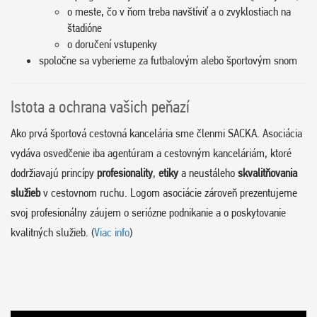
o meste, čo v ňom treba navštíviť a o zvyklostiach na
štadióne
o doručení vstupenky
spoločne sa vyberieme za futbalovým alebo športovým snom
Istota a ochrana vašich peňazí
Ako prvá športová cestovná kancelária sme členmi SACKA. Asociácia
vydáva osvedčenie iba agentúram a cestovným kanceláriám, ktoré
dodržiavajú princípy
profesionality
,
etiky
a neustáleho
skvalitňovania
služieb
v cestovnom ruchu. Logom asociácie zároveň prezentujeme
svoj profesionálny záujem o seriózne podnikanie a o poskytovanie
kvalitných služieb. (
Viac info
)