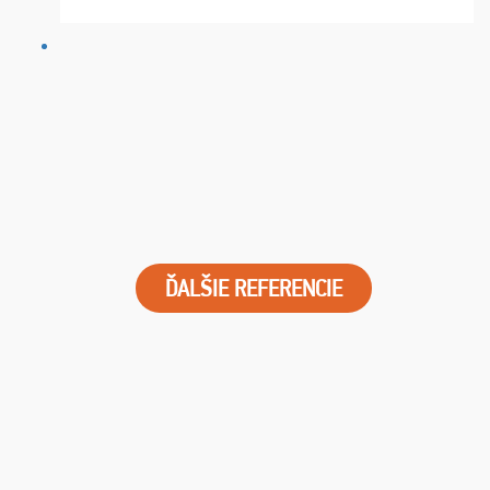
FUTBALOVÝ SEN! Ja im ďakujem za 2 obrovské z ...
ĎALŠIE REFERENCIE