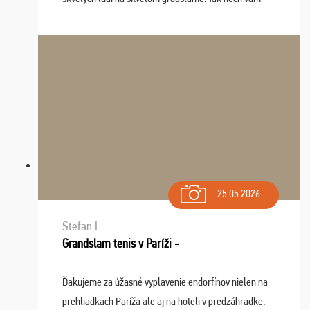
tieto zážitky ostanú krásnou spomienkou a naladením
sa na budúci rok. Prajem vam este veľa ta ...
25.05.2026
Stefan I.
Grandslam tenis v Paríži -
Ďakujeme za úžasné vyplavenie endorfínov nielen na
prehliadkach Paríža ale aj na hoteli v predzáhradke.