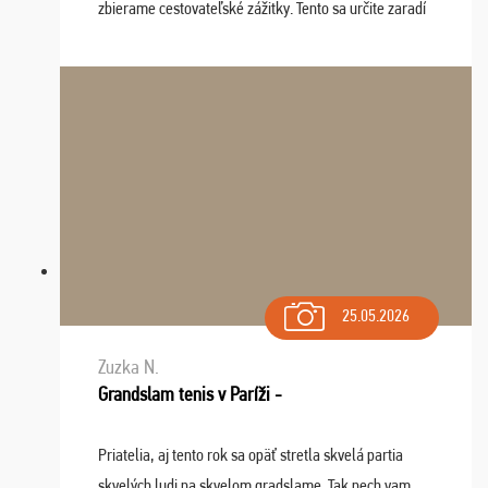
zbierame cestovateľské zážitky. Tento sa určite zaradí
do top desiatky a na popredné miesto vďaka prajnosti
osudu - pohodový šefík Meďo, dobrá parti ...
25.05.2026
Zuzka N.
Grandslam tenis v Paríži -
Priatelia, aj tento rok sa opäť stretla skvelá partia
skvelých ludi na skvelom gradslame. Tak nech vam