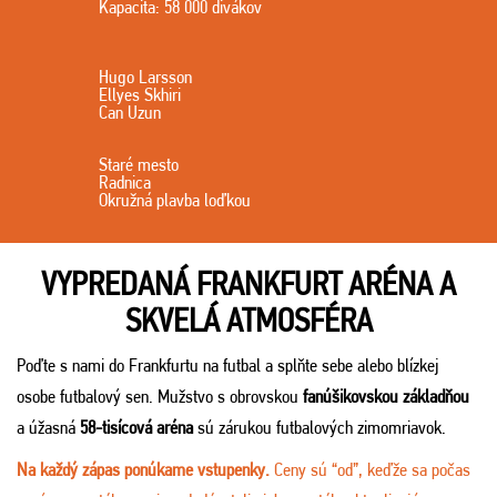
Kapacita: 58 000 divákov
Hugo Larsson
Ellyes Skhiri
Can Uzun
Staré mesto
Radnica
Okružná plavba loďkou
VYPREDANÁ FRANKFURT ARÉNA A
SKVELÁ ATMOSFÉRA
Poďte s nami do Frankfurtu na futbal a splňte sebe alebo blízkej
osobe futbalový sen. Mužstvo s obrovskou
fanúšikovskou základňou
a úžasná
58-tisícová aréna
sú zárukou futbalových zimomriavok.
Na každý zápas ponúkame vstupenky.
Ceny sú “od”, keďže sa počas