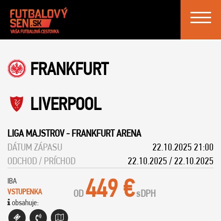
Toggle
navigat
FRANKFURT
LIVERPOOL
LIGA MAJSTROV
-
FRANKFURT ARENA
DÁTUM ZÁPASU
22.10.2025 21:00
ODCHOD / PRÍCHOD
22.10.2025 / 22.10.2025
449 €
IBA
VSTUPENKA
OD
s
DPH
obsahuje: