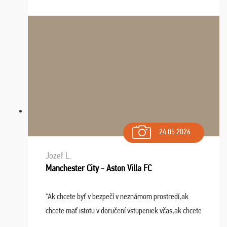
24.05.2026
Jozef L.
Manchester City - Aston Villa FC
"Ak chcete byť v bezpečí v neznámom prostredí,ak
chcete mať istotu v doručení vstupeniek včas,ak chcete
mať podporu,férové jednanie,tak voľte spoločnosť