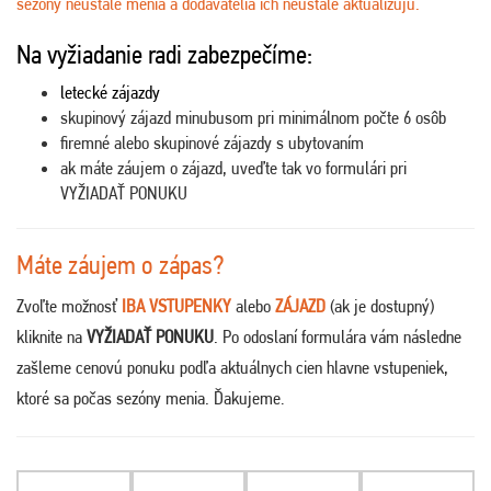
sezóny neustále menia a dodávatelia ich neustále aktualizujú.
Na vyžiadanie radi zabezpečíme:
letecké zájazdy
skupinový zájazd minubusom pri minimálnom počte 6 osôb
firemné alebo skupinové zájazdy s ubytovaním
ak máte záujem o zájazd, uveďte tak vo formulári pri
VYŽIADAŤ PONUKU
Máte záujem o zápas?
Zvoľte možnosť
IBA VSTUPENKY
alebo
ZÁJAZD
(ak je dostupný)
kliknite na
VYŽIADAŤ PONUKU
. Po odoslaní formulára vám následne
zašleme cenovú ponuku podľa aktuálnych cien hlavne vstupeniek,
ktoré sa počas sezóny menia. Ďakujeme
.