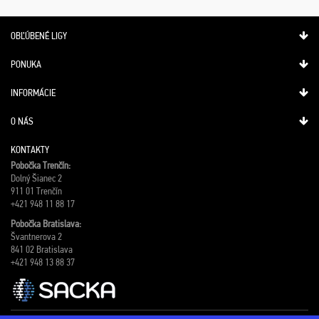
OBĽÚBENÉ LIGY
PONUKA
INFORMÁCIE
O NÁS
KONTAKTY
Pobočka Trenčín:
Dolný Šianec 2
911 01 Trenčín
+421 948 11 88 17
Pobočka Bratislava:
Švantnerova 2
841 02 Bratislava
+421 948 13 88 37