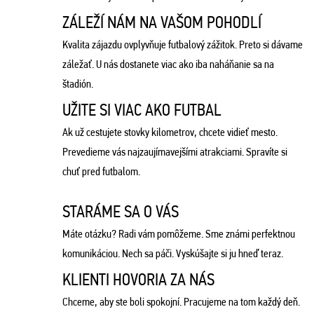
ZÁLEŽÍ NÁM NA VAŠOM POHODLÍ
Kvalita zájazdu ovplyvňuje futbalový zážitok. Preto si dávame
záležať. U nás dostanete viac ako iba naháňanie sa na
štadión.
UŽITE SI VIAC AKO FUTBAL
Ak už cestujete stovky kilometrov, chcete vidieť mesto.
Prevedieme vás najzaujímavejšími atrakciami. Spravíte si
chuť pred futbalom.
STARÁME SA O VÁS
Máte otázku? Radi vám pomôžeme. Sme známi perfektnou
komunikáciou. Nech sa páči. Vyskúšajte si ju hneď teraz.
KLIENTI HOVORIA ZA NÁS
Chceme, aby ste boli spokojní. Pracujeme na tom každý deň.