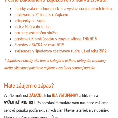
letenky vrátane online check-in a vystavenia palubných lístkov
ubytovanie v 3* hoteli s raňajkami
vstupenky na zápas
vlak z Milána do Turína
non-stop asistenčnú službu
poistenie CK proti úpadku v zmysle zákona 170/2018
členstvo v SACKA od roku 2019
skúsenosti v športovom cestovnom ruchu už od roku 2012
* doplnkové služby ako lepšie kategórie lístkov, delegáta, transfery
alebo zájazdové poistenie nájdete v zaslanej cenovej ponuke
Máte záujem o zápas?
Zvoľte možnosť
ZÁJAZD
alebo
IBA VSTUPENKY
a kliknite na
VYŽIADAŤ PONUKU
. Po odoslaní formulára vám následne zašleme
cenovú ponuku podľa aktuálnych cien hlavne leteniek a vstupeniek,
ktoré sa počas sezóny menia. Ďakujeme
.