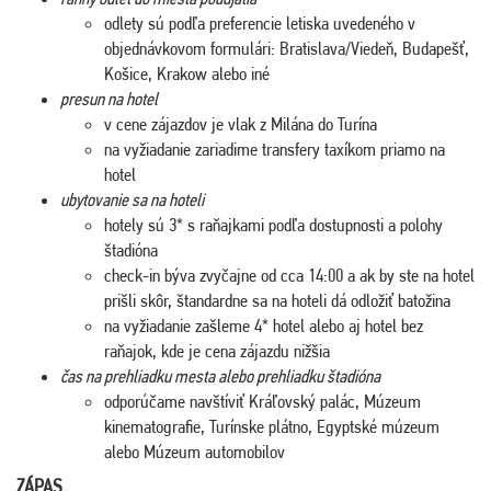
odlety sú podľa preferencie letiska uvedeného v
objednávkovom formulári: Bratislava/Viedeň, Budapešť,
Košice, Krakow alebo iné
presun na hotel
v cene zájazdov je vlak z Milána do Turína
na vyžiadanie zariadime transfery taxíkom priamo na
hotel
ubytovanie sa na hoteli
hotely sú 3* s raňajkami podľa dostupnosti a polohy
štadióna
check-in býva zvyčajne od cca 14:00 a ak by ste na hotel
prišli skôr, štandardne sa na hoteli dá odložiť batožina
na vyžiadanie zašleme 4* hotel alebo aj hotel bez
raňajok, kde je cena zájazdu nižšia
čas na prehliadku mesta alebo prehliadku štadióna
odporúčame navštíviť Kráľovský palác, Múzeum
kinematografie, Turínske plátno, Egyptské múzeum
alebo Múzeum automobilov
ZÁPAS