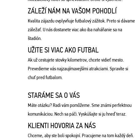
ZÁLEŽÍ NÁM NA VAŠOM POHODLÍ
Kvalita zájazdu ovplyvňuje futbalový zážitok. Preto si dávame
záležať. U nás dostanete viac ako iba naháňanie sa na
štadión.
UŽITE SI VIAC AKO FUTBAL
Ak už cestujete stovky kilometrov, chcete vidieť mesto.
Prevedieme vás najzaujímavejšími atrakciami. Spravíte si
chuť pred futbalom.
STARÁME SA O VÁS
Máte otázku? Radi vám pomôžeme. Sme známi perfektnou
komunikáciou. Nech sa páči. Vyskúšajte si ju hneď teraz.
KLIENTI HOVORIA ZA NÁS
Chceme, aby ste boli spokojní. Pracujeme na tom každý deň.