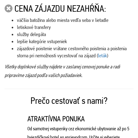
CENA ZÁJAZDU NEZAHŔŇA:
väčšia batožina alebo miesta vedľa seba v lietadle
letiskové transfery
služby delegáta
lepšie kategórie vstupeniek
zájazdové poistenie vrátane cestovného poistenia a poistenia
storna pri nemožnosti vycestovať na zájazd (
leták
)
Všetky doplnkové služby nájdete v zaslanej cenovej ponuke a radi
pripravíme zájazd podľa vašich požiadaviek.
Prečo cestovať s nami?
ATRAKTÍVNA PONUKA
Od samotnej vstupenky cez ekonomické ubytovanie až po 5
hviezdičkový hotel so sprievodcom. Určite si vyberiete.