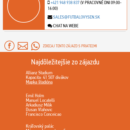
+421 948 938 837
(V PRACOVNÉ DNI 09:00-
16:00)
SALES@FUTBALOVYSEN.SK
CHAT NA WEBE
ZDIEĽAJ TENTO ZÁJAZD S PRIATEĽMI
Najdôležitejšie zo zájazdu
Allianz Stadium
Kapacita: 41 507 divákov
Mapka štadióna
Emil Holm
Manuel Locatelli
Arkadiusz Milik
Dusan Vlahovic
Francisco Conceicao
Kráľovský palác