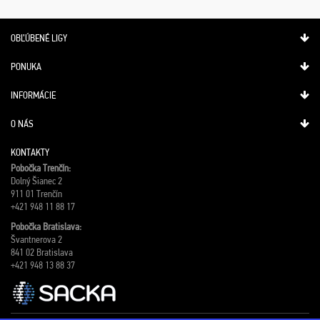
OBĽÚBENÉ LIGY
PONUKA
INFORMÁCIE
O NÁS
KONTAKTY
Pobočka Trenčín:
Dolný Šianec 2
911 01 Trenčín
+421 948 11 88 17
Pobočka Bratislava:
Švantnerova 2
841 02 Bratislava
+421 948 13 88 37