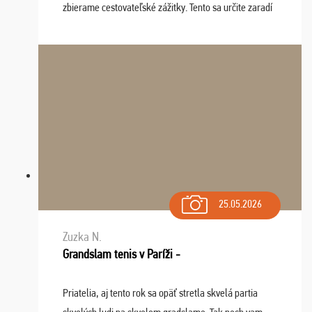
zbierame cestovateľské zážitky. Tento sa určite zaradí
do top desiatky a na popredné miesto vďaka prajnosti
osudu - pohodový šefík Meďo, dobrá parti ...
25.05.2026
Zuzka N.
Grandslam tenis v Paríži -
Priatelia, aj tento rok sa opäť stretla skvelá partia