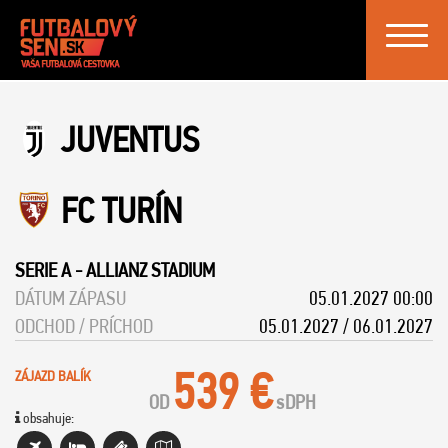
Toggle
navigat
JUVENTUS
FC TURÍN
SERIE A
-
ALLIANZ STADIUM
DÁTUM ZÁPASU
05.01.2027 00:00
ODCHOD / PRÍCHOD
05.01.2027 / 06.01.2027
539 €
ZÁJAZD BALÍK
OD
s
DPH
obsahuje: