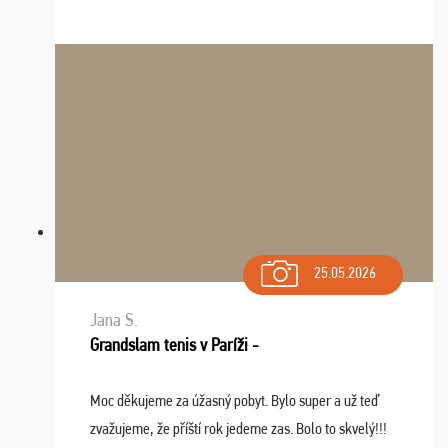
Zišla sa tam skvelá partia ľudí a dlho budeme na Vás
spomínať a zväžujeme repete budúci rok : ...
25.05.2026
Jana S.
Grandslam tenis v Paríži -
Moc děkujeme za úžasný pobyt. Bylo super a už teď
zvažujeme, že příští rok jedeme zas. Bolo to skvelý!!!