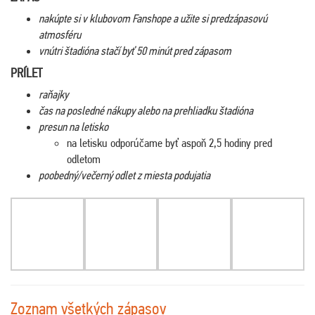
nakúpte si v klubovom Fanshope a užite si predzápasovú
atmosféru
vnútri štadióna stačí byť 50 minút pred zápasom
PRÍLET
raňajky
čas na posledné nákupy alebo na prehliadku štadióna
presun na letisko
na letisku odporúčame byť aspoň 2,5 hodiny pred
odletom
poobedný/večerný odlet z miesta podujatia
Zoznam všetkých zápasov