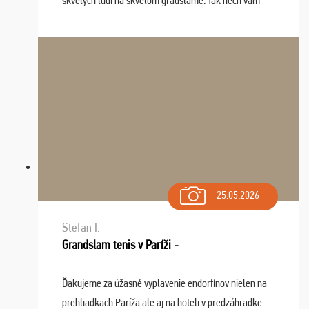
skvelých ludi na skvelom gradslame. Tak nech vam
tieto zážitky ostanú krásnou spomienkou a naladením
sa na budúci rok. Prajem vam este veľa ta ...
25.05.2026
Stefan I.
Grandslam tenis v Paríži -
Ďakujeme za úžasné vyplavenie endorfínov nielen na
prehliadkach Paríža ale aj na hoteli v predzáhradke.