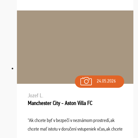
24.05.2026
Jozef L.
Manchester City - Aston Villa FC
"Ak chcete byť v bezpečí v neznámom prostredí,ak
chcete mať istotu v doručení vstupeniek včas,ak chcete
mať podporu,férové jednanie,tak voľte spoločnosť