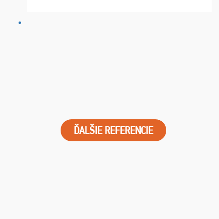
FUTBALOVÝ SEN! Ja im ďakujem za 2 obrovské z ...
ĎALŠIE REFERENCIE