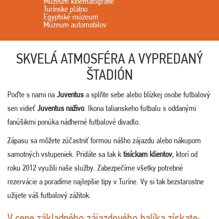
Múzeum kinematografie
Turínske plátno
Egyptské múzeum
Múzeum automobilov
SKVELÁ ATMOSFÉRA A VYPREDANÝ
ŠTADIÓN
Poďte s nami na
Juventus
a splňte sebe alebo blízkej osobe futbalový
sen vidieť
Juventus naživo
. Ikona talianskeho futbalu s oddanými
fanúšikmi ponúka nádherné futbalové divadlo.
Zápasu sa môžete zúčastniť formou nášho zájazdu alebo nákupom
samotných vstupeniek. Pridáte sa tak k
tisíckam klientov
, ktorí od
roku 2012 využili naše služby. Zabezpečíme všetky potrebné
rezervácie a poradíme najlepšie tipy v Turíne. Vy si tak bezstarostne
užijete váš futbalový zážitok.
V cene základného zájazdového balíka získate: