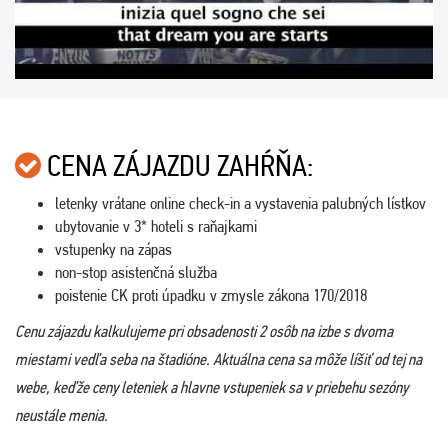
CENA ZÁJAZDU ZAHŔŇA:
letenky vrátane online check-in a vystavenia palubných lístkov
ubytovanie v 3* hoteli s raňajkami
vstupenky na zápas
non-stop asistenčná služba
poistenie CK proti úpadku v zmysle zákona 170/2018
Cenu zájazdu kalkulujeme pri obsadenosti 2 osôb na izbe s dvoma
miestami vedľa seba na štadióne. Aktuálna cena sa môže líšiť od tej na
webe, keďže ceny leteniek a hlavne vstupeniek sa v priebehu sezóny
neustále menia.