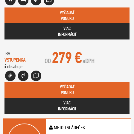
VYŽIADAŤ
PONUKU
VIAC
INFORMÁCIÍ
279 €
IBA
VSTUPENKA
OD
s
DPH
obsahuje:
VYŽIADAŤ
PONUKU
VIAC
INFORMÁCIÍ
METOD SLÁDEČEK