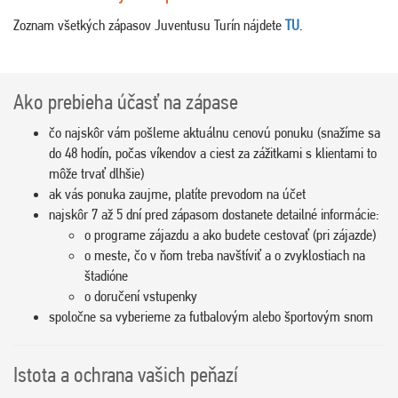
Zoznam všetkých zápasov Juventusu Turín nájdete
TU
.
Ako prebieha účasť na zápase
čo najskôr vám pošleme aktuálnu cenovú ponuku (snažíme sa
do 48 hodín, počas víkendov a ciest za zážitkami s klientami to
môže trvať dlhšie)
ak vás ponuka zaujme, platíte prevodom na účet
najskôr 7 až 5 dní pred zápasom dostanete detailné informácie:
o programe zájazdu a ako budete cestovať (pri zájazde)
o meste, čo v ňom treba navštíviť a o zvyklostiach na
štadióne
o doručení vstupenky
spoločne sa vyberieme za futbalovým alebo športovým snom
Istota a ochrana vašich peňazí