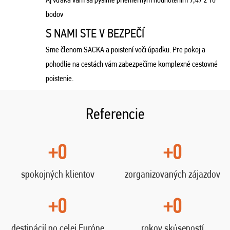
bodov
S NAMI STE V BEZPEČÍ
Sme členom SACKA a poistení voči úpadku. Pre pokoj a
pohodlie na cestách vám zabezpečíme komplexné cestovné
poistenie.
Referencie
+0
+0
spokojných klientov
zorganizovaných zájazdov
+0
+0
destinácií po celej Európe
rokov skúseností