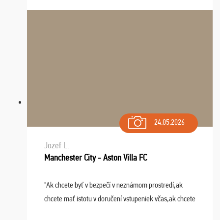
24.05.2026
Jozef L.
Manchester City - Aston Villa FC
"Ak chcete byť v bezpečí v neznámom prostredí,ak
chcete mať istotu v doručení vstupeniek včas,ak chcete
mať podporu,férové jednanie,tak voľte spoločnosť