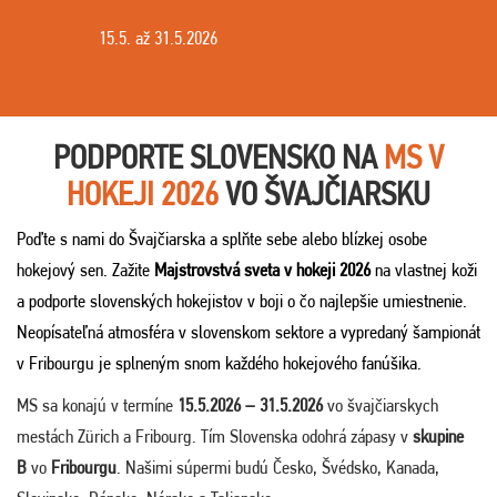
15.5. až 31.5.2026
PODPORTE SLOVENSKO NA
MS
V
HOKEJI 2026
VO ŠVAJČIARSKU
Poďte s nami do Švajčiarska a splňte sebe alebo blízkej osobe
hokejový sen. Zažite
Majstrovstvá sveta v hokeji
2026
na vlastnej koži
a podporte slovenských hokejistov v boji o čo najlepšie umiestnenie.
Neopísateľná atmosféra v slovenskom sektore a vypredaný šampionát
v Fribourgu je splneným snom každého hokejového fanúšika.
MS sa konajú v termíne
15.5.2026 – 31.5.2026
vo švajčiarskych
mestách Zürich a Fribourg. Tím Slovenska odohrá zápasy v
skupine
B
vo
Fribourgu
. Našimi súpermi budú Česko, Švédsko, Kanada,