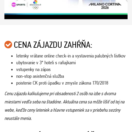
CENA ZÁJAZDU ZAHŔŇA:
letenky vrátane online check-in a vystavenia palubných lístkov
ubytovanie v 3* hoteli s raňajkami
vstupenky na zápas
non-stop asistenčná služba
poistenie CK proti úpadku v zmysle zákona 170/2018
Cenu zájazdu kalkulujeme pri obsadenosti 2 osôb na izbe s dvoma
miestami vedľa seba na štadióne. Aktuálna cena sa môže líšiť od tej na
webe, keďže ceny leteniek a hlavne vstupeniek sa v priebehu sezóny
neustále menia.