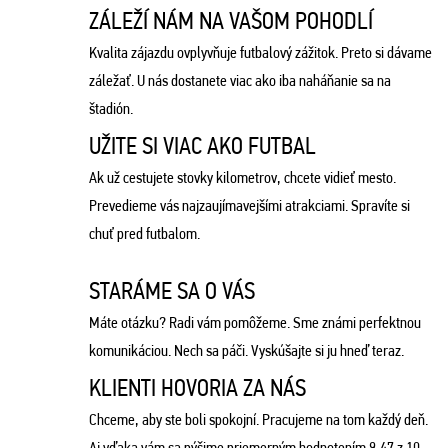
ZÁLEŽÍ NÁM NA VAŠOM POHODLÍ
Kvalita zájazdu ovplyvňuje futbalový zážitok. Preto si dávame
záležať. U nás dostanete viac ako iba naháňanie sa na
štadión.
UŽITE SI VIAC AKO FUTBAL
Ak už cestujete stovky kilometrov, chcete vidieť mesto.
Prevedieme vás najzaujímavejšími atrakciami. Spravíte si
chuť pred futbalom.
STARÁME SA O VÁS
Máte otázku? Radi vám pomôžeme. Sme známi perfektnou
komunikáciou. Nech sa páči. Vyskúšajte si ju hneď teraz.
KLIENTI HOVORIA ZA NÁS
Chceme, aby ste boli spokojní. Pracujeme na tom každý deň.
Aj vďaka vám sa pýšime priemerným hodnotením 9,47 z 10