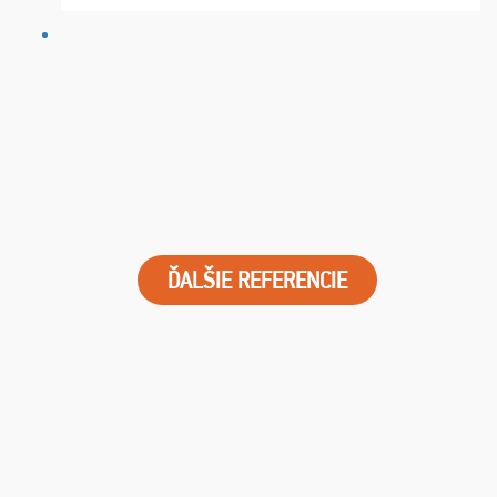
FUTBALOVÝ SEN! Ja im ďakujem za 2 obrovské z ...
ĎALŠIE REFERENCIE