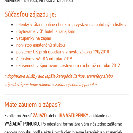
Slovinsko, Dánsko, Nórsko a Taliansko.
Súčasťou zájazdu je:
letenky vrátane online check-in a vystavenia palubných lístkov
ubytovanie v 3* hoteli s raňajkami
vstupenky na zápas
non-stop asistenčnú službu
poistenie CK proti úpadku v zmysle zákona 170/2018
členstvo v SACKA od roku 2019
skúsenosti v športovom cestovnom ruchu už od roku 2012
* doplnkové služby ako lepšie kategórie lístkov, transfery alebo
zájazdové poistenie nájdete v zaslanej cenovej ponuke
Máte záujem o zápas?
Zvoľte možnosť
ZÁJAZD
alebo
IBA VSTUPENKY
a kliknite na
VYŽIADAŤ PONUKU
. Po odoslaní formulára vám následne zašleme
cenovú ponuku podľa aktuálnych cien hlavne leteniek a vstupeniek,