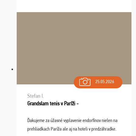
tieto zážitky ostanú krásnou spomienkou a naladením
sa na budúci rok. Prajem vam este veľa ta ...
25.05.2026
Stefan I.
Grandslam tenis v Paríži -
Ďakujeme za úžasné vyplavenie endorfínov nielen na
prehliadkach Paríža ale aj na hoteli v predzáhradke.