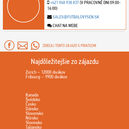
+421 948 938 837
(V PRACOVNÉ DNI 09:00-
16:00)
SALES@FUTBALOVYSEN.SK
CHAT NA WEBE
ZDIEĽAJ TENTO ZÁJAZD S PRIATEĽMI
Najdôležitejšie zo zájazdu
Zürich – 12000 divákov
Fribourg – 9900 divákov
Kanada
Švédsko
Česko
Dánsko
Slovensko
Nórsko
Slovinsko
Taliansko