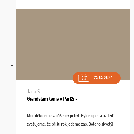
Zišla sa tam skvelá partia ľudí a dlho budeme na Vás
spomínať a zväžujeme repete budúci rok : ...
25.05.2026
Jana S.
Grandslam tenis v Paríži -
Moc děkujeme za úžasný pobyt. Bylo super a už teď
zvažujeme, že příští rok jedeme zas. Bolo to skvelý!!!