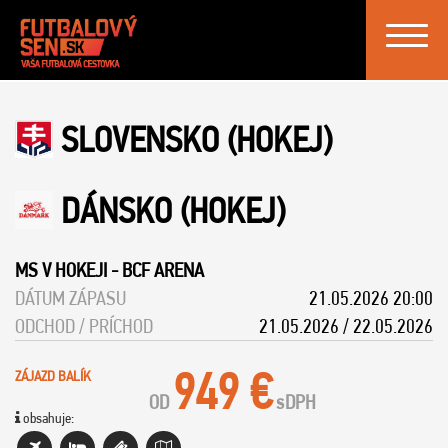
Toggle
navigat
SLOVENSKO (HOKEJ)
DÁNSKO (HOKEJ)
MS V HOKEJI
-
BCF ARENA
DÁTUM ZÁPASU
21.05.2026 20:00
ODCHOD / PRÍCHOD
21.05.2026 / 22.05.2026
949 €
ZÁJAZD BALÍK
OD
s
DPH
obsahuje: