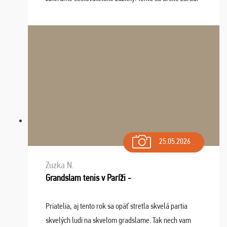
do top desiatky a na popredné miesto vďaka prajnosti
osudu - pohodový šefík Meďo, dobrá parti ...
25.05.2026
Zuzka N.
Grandslam tenis v Paríži -
Priatelia, aj tento rok sa opäť stretla skvelá partia
skvelých ludi na skvelom gradslame. Tak nech vam