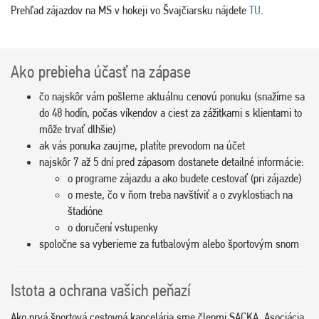
Prehľad zájazdov na MS v hokeji vo Švajčiarsku nájdete
TU
.
Ako prebieha účasť na zápase
čo najskôr vám pošleme aktuálnu cenovú ponuku (snažíme sa
do 48 hodín, počas víkendov a ciest za zážitkami s klientami to
môže trvať dlhšie)
ak vás ponuka zaujme, platíte prevodom na účet
najskôr 7 až 5 dní pred zápasom dostanete detailné informácie:
o programe zájazdu a ako budete cestovať (pri zájazde)
o meste, čo v ňom treba navštíviť a o zvyklostiach na
štadióne
o doručení vstupenky
spoločne sa vyberieme za futbalovým alebo športovým snom
Istota a ochrana vašich peňazí
Ako prvá športová cestovná kancelária sme členmi SACKA. Asociácia