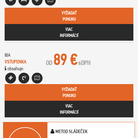
VYŽIADAŤ
PONUKU
VIAC
INFORMÁCIÍ
89 €
IBA
VSTUPENKA
OD
s
DPH
obsahuje:
VYŽIADAŤ
PONUKU
VIAC
INFORMÁCIÍ
METOD SLÁDEČEK