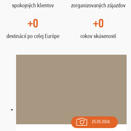
spokojných klientov
zorganizovaných zájazdov
+0
+0
destinácií po celej Európe
rokov skúseností
25.05.2026