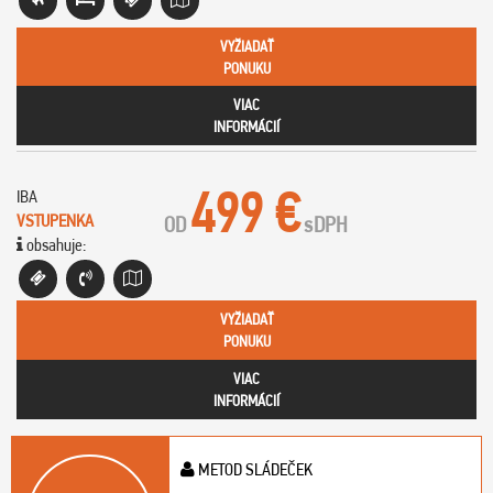
VYŽIADAŤ
PONUKU
VIAC
INFORMÁCIÍ
499 €
IBA
VSTUPENKA
OD
s
DPH
obsahuje:
VYŽIADAŤ
PONUKU
VIAC
INFORMÁCIÍ
METOD SLÁDEČEK