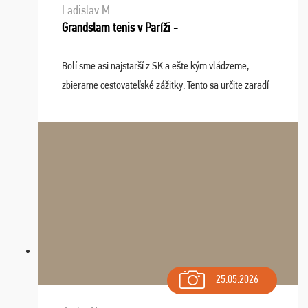
Ladislav M.
Grandslam tenis v Paríži -
Bolí sme asi najstarší z SK a ešte kým vládzeme,
zbierame cestovateľské zážitky. Tento sa určite zaradí
do top desiatky a na popredné miesto vďaka prajnosti
osudu - pohodový šefík Meďo, dobrá parti ...
25.05.2026