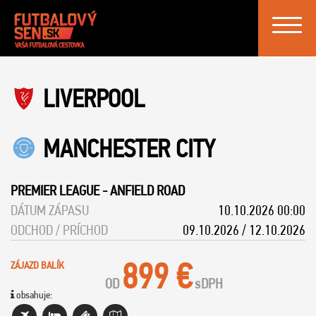
Toggle
navigat
LIVERPOOL
MANCHESTER CITY
PREMIER LEAGUE
-
ANFIELD ROAD
DÁTUM ZÁPASU
10.10.2026 00:00
ODCHOD / PRÍCHOD
09.10.2026 / 12.10.2026
899 €
ZÁJAZD BALÍK
OD
s
DPH
obsahuje: