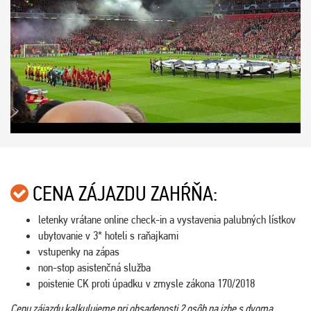
CENA ZÁJAZDU ZAHŔŇA:
letenky vrátane online check-in a vystavenia palubných lístkov
ubytovanie v 3* hoteli s raňajkami
vstupenky na zápas
non-stop asistenčná služba
poistenie CK proti úpadku v zmysle zákona 170/2018
Cenu zájazdu kalkulujeme pri obsadenosti 2 osôb na izbe s dvoma