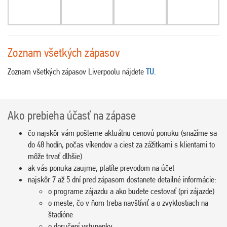
Zoznam všetkých zápasov
Zoznam všetkých zápasov Liverpoolu nájdete
TU
.
Ako prebieha účasť na zápase
čo najskôr vám pošleme aktuálnu cenovú ponuku (snažíme sa
do 48 hodín, počas víkendov a ciest za zážitkami s klientami to
môže trvať dlhšie)
ak vás ponuka zaujme, platíte prevodom na účet
najskôr 7 až 5 dní pred zápasom dostanete detailné informácie:
o programe zájazdu a ako budete cestovať (pri zájazde)
o meste, čo v ňom treba navštíviť a o zvyklostiach na
štadióne
o doručení vstupenky