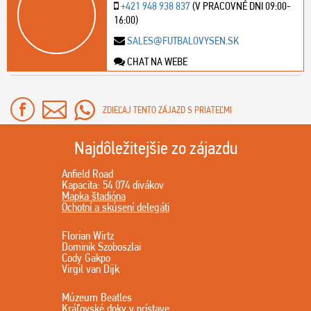
+421 948 938 837
(V PRACOVNÉ DNI 09:00-
16:00)
SALES@FUTBALOVYSEN.SK
CHAT NA WEBE
ZDIEĽAJ TENTO ZÁJAZD S PRIATEĽMI
Najdôležitejšie zo zájazdu
Anfield Road
Kapacita: 54 074 divákov
Mapka štadióna
Ochotní a skúsení delegáti
Florian Wirtz
Dominik Szoboszlai
Cody Gakpo
Virgil van Dijk
Múzeum Beatles
Kráľovské doky v prístave