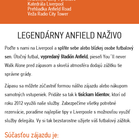
Katedrála Liverpool
Prehliadka Anfield Road
Veža Radio City Tower
LEGENDÁRNY ANFIELD NAŽIVO
Poďte s nami na Liverpool a
splňte sebe alebo blízkej osobe futbalový
sen
. Útočný futbal,
vypredaný štadión Anfield
, pieseň You´ll never
Walk Alone pred zápasom a skvelá atmosféra dodajú zážitku tie
správne grády.
Zápasu sa môžete zúčastniť formou nášho zájazdu alebo nákupom
samotných vstupeniek. Pridáte sa tak k
tisíckam klientov
, ktorí od
roku 2012 využili naše služby. Zabezpečíme všetky potrebné
rezervácie, poradíme najlepšie tipy v Liverpoole s možnosťou využiť
služby delegáta. Vy si tak bezstarostne užijete váš futbalový zážitok.
Súčasťou zájazdu je: