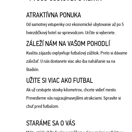
ATRAKTÍVNA PONUKA
Od samotnej vstupenky cez ekonomické ubytovanie až po 5
hviezdičkový hotel so sprievodcom. Určite si vyberiete.
ZÁLEŽÍ NÁM NA VAŠOM POHODLÍ
Kvalita zájazdu ovplyvňuje futbalový zážitok. Preto si dávame
záležať. U nás dostanete viac ako iba naháňanie sa na
štadión.
UŽITE SI VIAC AKO FUTBAL
Ak už cestujete stovky kilometrov, chcete vidieť mesto.
Prevedieme vás najzaujímavejšími atrakciami. Spravíte si
chuť pred futbalom.
STARÁME SA O VÁS