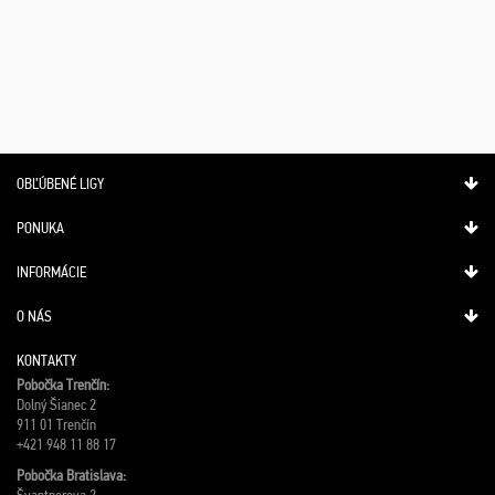
OBĽÚBENÉ LIGY
PONUKA
INFORMÁCIE
O NÁS
KONTAKTY
Pobočka Trenčín:
Dolný Šianec 2
911 01 Trenčín
+421 948 11 88 17
Pobočka Bratislava: