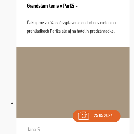
Grandslam tenis v Paríži -
Ďakujeme za úžasné vyplavenie endorfínov nielen na
prehliadkach Paríža ale aj na hoteli v predzáhradke.
Zišla sa tam skvelá partia ľudí a dlho budeme na Vás
spomínať a zväžujeme repete budúci rok : ...
25.05.2026
Jana S.