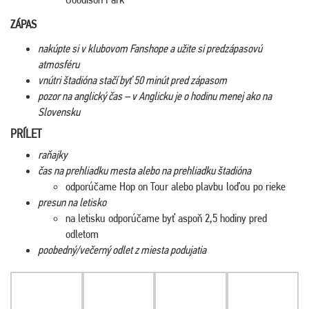
ZÁPAS
nakúpte si v klubovom Fanshope a užite si predzápasovú
atmosféru
vnútri štadióna stačí byť 50 minút pred zápasom
pozor na anglický čas – v Anglicku je o hodinu menej ako na
Slovensku
PRÍLET
raňajky
čas na prehliadku mesta alebo na prehliadku štadióna
odporúčame Hop on Tour alebo plavbu loďou po rieke
presun na letisko
na letisku odporúčame byť aspoň 2,5 hodiny pred
odletom
poobedný/večerný odlet z miesta podujatia