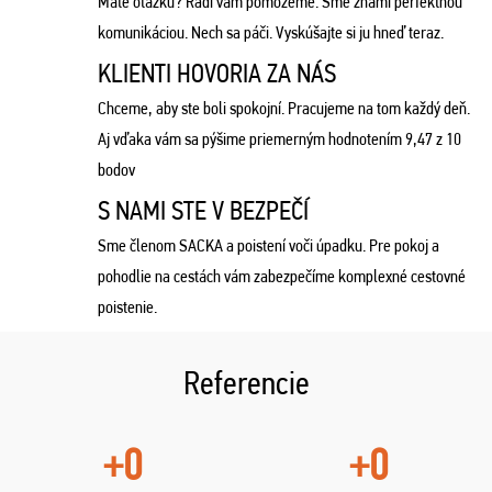
Máte otázku? Radi vám pomôžeme. Sme známi perfektnou
komunikáciou. Nech sa páči. Vyskúšajte si ju hneď teraz.
KLIENTI HOVORIA ZA NÁS
Chceme, aby ste boli spokojní. Pracujeme na tom každý deň.
Aj vďaka vám sa pýšime priemerným hodnotením 9,47 z 10
bodov
S NAMI STE V BEZPEČÍ
Sme členom SACKA a poistení voči úpadku. Pre pokoj a
pohodlie na cestách vám zabezpečíme komplexné cestovné
poistenie.
Referencie
+0
+0