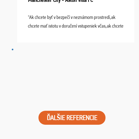
"Ak chcete byť v bezpečí v neznámom prostredí,ak
chcete mať istotu v doručení vstupeniek včas,ak chcete
mať podporu,férové jednanie,tak voľte spoločnosť
FUTBALOVÝ SEN! Ja im ďakujem za 2 obrovské z ...
ĎALŠIE REFERENCIE