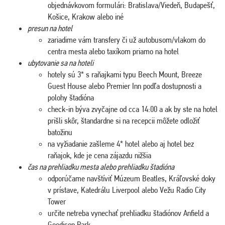
objednávkovom formulári: Bratislava/Viedeň, Budapešť,
Košice, Krakow alebo iné
presun na hotel
zariadime vám transfery či už autobusom/vlakom do
centra mesta alebo taxíkom priamo na hotel
ubytovanie sa na hoteli
hotely sú 3* s raňajkami typu Beech Mount, Breeze
Guest House alebo Premier Inn podľa dostupnosti a
polohy štadióna
check-in býva zvyčajne od cca 14:00 a ak by ste na hotel
prišli skôr, štandardne si na recepcii môžete odložiť
batožinu
na vyžiadanie zašleme 4* hotel alebo aj hotel bez
raňajok, kde je cena zájazdu nižšia
čas na prehliadku mesta alebo prehliadku štadióna
odporúčame navštíviť Múzeum Beatles, Kráľovské doky
v prístave, Katedrálu Liverpool alebo Vežu Radio City
Tower
určite netreba vynechať prehliadku štadiónov Anfield a
Goodison Park