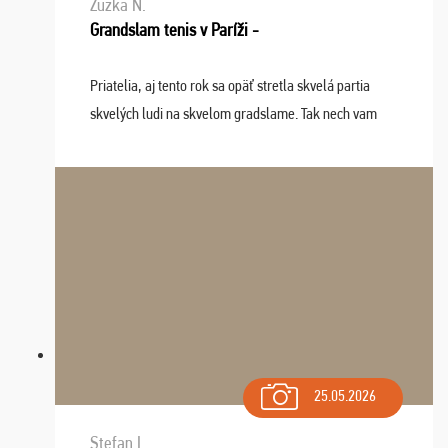
Zuzka N.
Grandslam tenis v Paríži -
Priatelia, aj tento rok sa opäť stretla skvelá partia
skvelých ludi na skvelom gradslame. Tak nech vam
tieto zážitky ostanú krásnou spomienkou a naladením
sa na budúci rok. Prajem vam este veľa ta ...
25.05.2026
Stefan I.