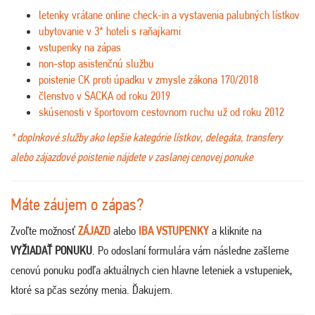
letenky vrátane online check-in a vystavenia palubných lístkov
ubytovanie v 3* hoteli s raňajkami
vstupenky na zápas
non-stop asistenčnú službu
poistenie CK proti úpadku v zmysle zákona 170/2018
členstvo v SACKA od roku 2019
skúsenosti v športovom cestovnom ruchu už od roku 2012
* doplnkové služby ako lepšie kategórie lístkov, delegáta, transfery
alebo zájazdové poistenie nájdete v zaslanej cenovej ponuke
Máte záujem o zápas?
Zvoľte možnosť
ZÁJAZD
alebo
IBA VSTUPENKY
a kliknite na
VYŽIADAŤ PONUKU
. Po odoslaní formulára vám následne zašleme
cenovú ponuku podľa aktuálnych cien hlavne leteniek a vstupeniek,
ktoré sa pčas sezóny menia. Ďakujem
.