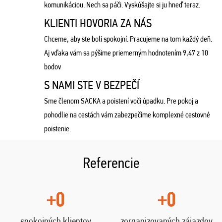
komunikáciou. Nech sa páči. Vyskúšajte si ju hneď teraz.
KLIENTI HOVORIA ZA NÁS
Chceme, aby ste boli spokojní. Pracujeme na tom každý deň.
Aj vďaka vám sa pýšime priemerným hodnotením 9,47 z 10
bodov
S NAMI STE V BEZPEČÍ
Sme členom SACKA a poistení voči úpadku. Pre pokoj a
pohodlie na cestách vám zabezpečíme komplexné cestovné
poistenie.
Referencie
+0
+0
spokojných klientov
zorganizovaných zájazdov