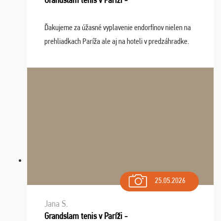
Ďakujeme za úžasné vyplavenie endorfínov nielen na
prehliadkach Paríža ale aj na hoteli v predzáhradke.
Zišla sa tam skvelá partia ľudí a dlho budeme na Vás
spomínať a zväžujeme repete budúci rok : ...
25.05.2026
Jana S.
Grandslam tenis v Paríži -