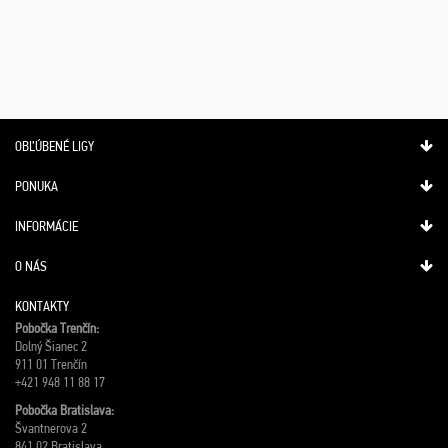
OBĽÚBENÉ LIGY
PONUKA
INFORMÁCIE
O NÁS
KONTAKTY
Pobočka Trenčín:
Dolný Šianec 2
911 01 Trenčín
+421 948 11 88 17
Pobočka Bratislava:
Švantnerova 2
841 02 Bratislava