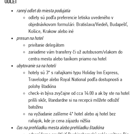
ODLET
ranný odlet do miesta podujatia
odlety sú podľa preferencie letiska uvedeného v
objednávkovom formulári: Bratislava/Viedeň, Budapešť,
Košice, Krakow alebo iné
presun na hotel
privítanie delegátom
zariadime vám transfery či už autobusom/vlakom do
centra mesta alebo taxíkom priamo na hotel
ubytovanie sa na hoteli
hotely sú 3* s raňajkami typu Holiday Inn Express,
Travelodge alebo Royal National podľa dostupnosti a
polohy štadióna
check-in býva zvyčajne od cca 14:00 a ak by ste na hotel
prišli skôr, štandardne si na recepcii môžete odložiť
batožinu
na vyžiadanie zašleme 4* hotel alebo aj hotel bez
raňajok, kde je cena zájazdu nižšia
čas na prehliadku mesta alebo prehliadku štadióna