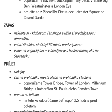
odporúčame navštíviť Buckinghamský palác vrátane Big
Ben, Westminster a London Eye
prejdite sa z Piccadilly Circus cez Leicester Square na
Covent Garden
ZÁPAS
nakúpte si v klubovom Fanshope a užite si predzápasovú
atmosféru
vnútri štadióna stačí byť 50 minút pred zápasom
pozor na anglický čas – v Londýne je o hodinu menej ako na
Slovensku
PRÍLET
raňajky
čas na prehliadku mesta alebo na prehliadku štadióna
odporúčame Tower Bridge, Tower of London, Millenium
Bridge s katedrálou St. Pauls alebo Camden Town
presun na letisko
na letisku odporúčame byť aspoň 2,5 hodiny pred
odletom
poobedný/večerný odlet z miesta podujatia