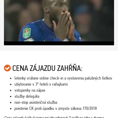
CENA ZÁJAZDU ZAHŔŇA:
letenky vrátane online check-in a vystavenia palubných lístkov
ubytovanie v 3* hoteli s raňajkami
vstupenky na zápas
služby delegáta
non-stop asistenčná služba
poistenie CK proti úpadku v zmysle zákona 170/2018
Cenu zájazdu kalkulujeme pri obsadenosti 2 osôb na izbe s dvoma