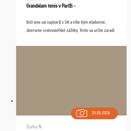
Grandslam tenis v Paríži -
Bolí sme asi najstarší z SK a ešte kým vládzeme,
zbierame cestovateľské zážitky. Tento sa určite zaradí
do top desiatky a na popredné miesto vďaka prajnosti
osudu - pohodový šefík Meďo, dobrá parti ...
25.05.2026
Zuzka N.