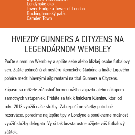
Londýnske oko
Tower Bridge a Tower of London
Buckinghamský palác
Camden Town
HVIEZDY GUNNERS A CITYZENS NA
LEGENDÁRNOM WEMBLEY
Poďte s nami na Wembley a splňte sebe alebo blízkej osobe futbalový
sen. Zažite jedinečnú atmosféru ikonického štadióna a finále Ligového
pohára medzi hlavnými ašpirantami na titul Gunners a Cityzens.
Zápasu sa môžete zúčastniť formou nášho zájazdu alebo nákupom
samotných vstupeniek. Pridáte sa tak k
tisíckam klientov
, ktorí od
roku 2012 využili naše služby. Zabezpečíme všetky potrebné
rezervácie, poradíme najlepšie tipy v Londýne a ponúkneme možnosť
využiť služby delegáta. Vy si tak bezstarostne užijete váš futbalový
zážitok.