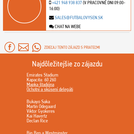
+421 948 938 837
(V PRACOVNÉ DNI 09:00-
16:00)
SALES@FUTBALOVYSEN.SK
CHAT NA WEBE
ZDIEĽAJ TENTO ZÁJAZD S PRIATEĽMI
Najdôležitejšie zo zájazdu
Emirates Stadium
Kapacita: 60 260
Mapka štadióna
Ochotní a skúsení delegáti
Bukayo Saka
Martin Odegaard
Viktor Gyokeres
Kai Havertz
Declan Rice
Big Ben a Westminster