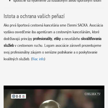
spoločne sa vyberieme za futbalovým alebo športovým snom
Istota a ochrana vašich peňazí
Ako prvá športová cestovná kancelária sme členmi SACKA. Asociácia
vydáva osvedčenie iba agentúram a cestovným kanceláriám, ktoré
dodržiavajú princípy
profesionality
,
etiky
a neustáleho
skvalitňovania
služieb
v cestovnom ruchu. Logom asociácie zároveň prezentujeme
svoj profesionálny záujem o seriózne podnikanie a o poskytovanie
kvalitných služieb. (
Viac info
)