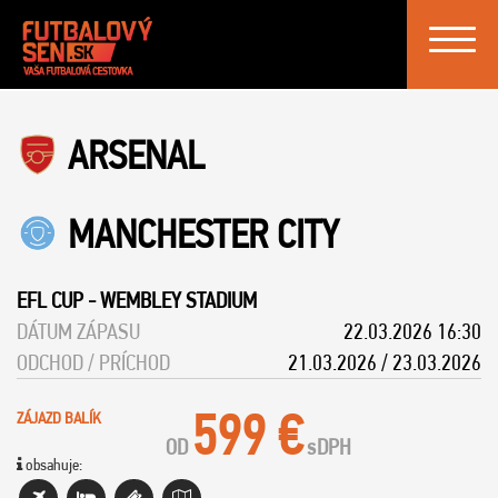
Toggle
navigat
ARSENAL
MANCHESTER CITY
EFL CUP
-
WEMBLEY STADIUM
DÁTUM ZÁPASU
22.03.2026 16:30
ODCHOD / PRÍCHOD
21.03.2026 / 23.03.2026
599 €
ZÁJAZD BALÍK
OD
s
DPH
obsahuje: