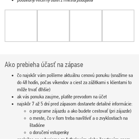
Ako prebieha účasť na zápase
čo najskôr vám pošleme aktuálnu cenovú ponuku (snažíme sa
do 48 hodín, počas víkendov a ciest za zážitkami s klientami to
môže trvať dlhšie)
ak vás ponuka zaujme, platíte prevodom na účet
najskôr 7 až 5 dní pred zápasom dostanete detailné informácie:
o programe zájazdu a ako budete cestovať (pri zájazde)
o meste, čo v ňom treba navštíviť a o zvyklostiach na
štadióne
o doručení vstupenky