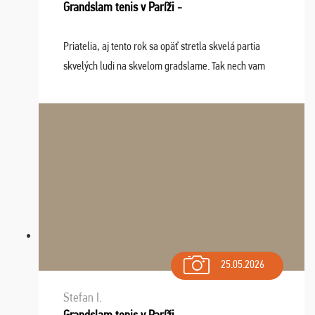
Grandslam tenis v Paríži -
Priatelia, aj tento rok sa opäť stretla skvelá partia
skvelých ludi na skvelom gradslame. Tak nech vam
tieto zážitky ostanú krásnou spomienkou a naladením
sa na budúci rok. Prajem vam este veľa ta ...
25.05.2026
Stefan I.
Grandslam tenis v Paríži -