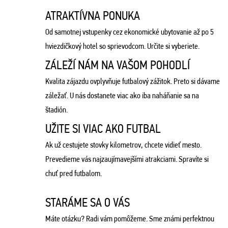
ATRAKTÍVNA PONUKA
Od samotnej vstupenky cez ekonomické ubytovanie až po 5
hviezdičkový hotel so sprievodcom. Určite si vyberiete.
ZÁLEŽÍ NÁM NA VAŠOM POHODLÍ
Kvalita zájazdu ovplyvňuje futbalový zážitok. Preto si dávame
záležať. U nás dostanete viac ako iba naháňanie sa na
štadión.
UŽITE SI VIAC AKO FUTBAL
Ak už cestujete stovky kilometrov, chcete vidieť mesto.
Prevedieme vás najzaujímavejšími atrakciami. Spravíte si
chuť pred futbalom.
STARÁME SA O VÁS
Máte otázku? Radi vám pomôžeme. Sme známi perfektnou