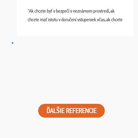
"Ak chcete byť v bezpečí v neznámom prostredí,ak
chcete mať istotu v doručení vstupeniek včas,ak chcete
mať podporu,férové jednanie,tak voľte spoločnosť
FUTBALOVÝ SEN! Ja im ďakujem za 2 obrovské z ...
ĎALŠIE REFERENCIE