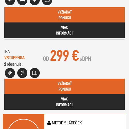
VYŽIADAŤ
PONUKU
VIAC
INFORMÁCIÍ
299 €
IBA
VSTUPENKA
OD
s
DPH
obsahuje:
VYŽIADAŤ
PONUKU
VIAC
INFORMÁCIÍ
METOD SLÁDEČEK