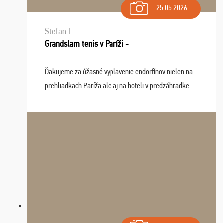
25.05.2026
Stefan I.
Grandslam tenis v Paríži -
Ďakujeme za úžasné vyplavenie endorfínov nielen na
prehliadkach Paríža ale aj na hoteli v predzáhradke.
Zišla sa tam skvelá partia ľudí a dlho budeme na Vás
spomínať a zväžujeme repete budúci rok : ...