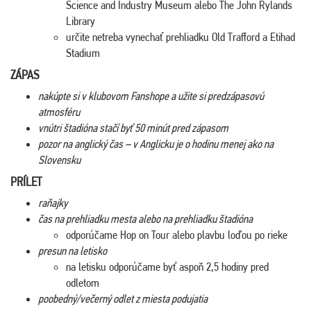
Science and Industry Museum alebo The John Rylands
Library
určite netreba vynechať prehliadku Old Trafford a Etihad
Stadium
ZÁPAS
nakúpte si v klubovom Fanshope a užite si predzápasovú
atmosféru
vnútri štadióna stačí byť 50 minút pred zápasom
pozor na anglický čas – v Anglicku je o hodinu menej ako na
Slovensku
PRÍLET
raňajky
čas na prehliadku mesta alebo na prehliadku štadióna
odporúčame Hop on Tour alebo plavbu loďou po rieke
presun na letisko
na letisku odporúčame byť aspoň 2,5 hodiny pred
odletom
poobedný/večerný odlet z miesta podujatia