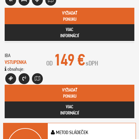
VYŽIADAŤ
PONUKU
VIAC
INFORMÁCIÍ
149 €
IBA
VSTUPENKA
OD
s
DPH
obsahuje:
VYŽIADAŤ
PONUKU
VIAC
INFORMÁCIÍ
METOD SLÁDEČEK