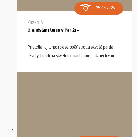
25.05.2026
Zuzka N.
Grandslam tenis v Paríži -
Priatelia, aj tento rok sa opäť stretla skvelá partia
skvelých ludi na skvelom gradslame. Tak nech vam
tieto zážitky ostanú krásnou spomienkou a naladením
sa na budúci rok. Prajem vam este veľa ta ...