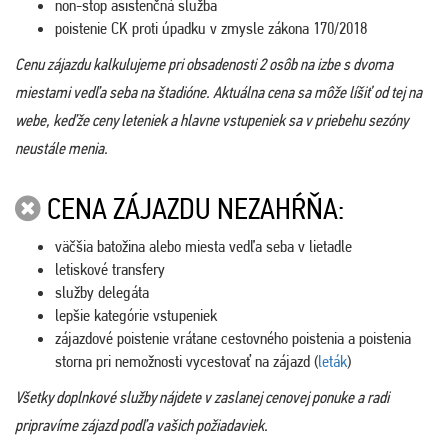
non-stop asistenčná služba
poistenie CK proti úpadku v zmysle zákona 170/2018
Cenu zájazdu kalkulujeme pri obsadenosti 2 osôb na izbe s dvoma
miestami vedľa seba na štadióne. Aktuálna cena sa môže líšiť od tej na
webe, keďže ceny leteniek a hlavne vstupeniek sa v priebehu sezóny
neustále menia.
CENA ZÁJAZDU NEZAHŔŇA:
väčšia batožina alebo miesta vedľa seba v lietadle
letiskové transfery
služby delegáta
lepšie kategórie vstupeniek
zájazdové poistenie vrátane cestovného poistenia a poistenia
storna pri nemožnosti vycestovať na zájazd (
leták
)
Všetky doplnkové služby nájdete v zaslanej cenovej ponuke a radi
pripravíme zájazd podľa vašich požiadaviek.