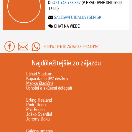
+421 948 938 837
(V PRACOVNÉ DNI 09:00-
16:00)
SALES@FUTBALOVYSEN.SK
CHAT NA WEBE
ZDIEĽAJ TENTO ZÁJAZD S PRIATEĽMI
Najdôležitejšie zo zájazdu
Etihad Stadium
Kapacita:55 097 divákov
Mapka štadióna
Ochotní a skúsení delegáti
Erling Haaland
Rodri Rodri
Phil Foden
Joško Gvardiol
Jeremy Doku
Galéria umenia