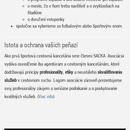
o meste, čo v ňom treba navštíviť a o zvyklostiach na
štadióne
o doručení vstupenky
spoločne sa vyberieme za futbalovým alebo športovým snom
Istota a ochrana vašich peňazí
Ako prvá športová cestovná kancelária sme členmi SACKA. Asociácia
vydáva osvedčenie iba agentúram a cestovným kanceláriám, ktoré
dodržiavajú princípy
profesionality
,
etiky
a neustáleho
skvalitňovania
služieb
v cestovnom ruchu. Logom asociácie zároveň prezentujeme
svoj profesionálny záujem o seriózne podnikanie a o poskytovanie
kvalitných služieb. (
Viac info
)