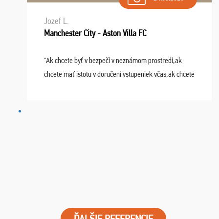
Jozef L.
Manchester City - Aston Villa FC
"Ak chcete byť v bezpečí v neznámom prostredí,ak
chcete mať istotu v doručení vstupeniek včas,ak chcete
mať podporu,férové jednanie,tak voľte spoločnosť
FUTBALOVÝ SEN! Ja im ďakujem za 2 obrovské z ...
ĎALŠIE REFERENCIE