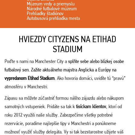
Múzeum vedy a priemyslu
Národné futbalové múzeum
Prehliadky štadiónov
Autobusová prehliadka mesta
HVIEZDY CITYZENS NA ETIHAD
STADIUM
Poďte s nami na Manchester City a
splňte sebe alebo blízkej osobe
futbalový sen. Zažite aktuálneho majstra Anglicka a Európy na
vypredanom Etihad Stadium
.
Ako hovoria domáci, uvidíte tú “pravú”
atmosféru v Manchestri.
Zápasu sa môžete zúčastniť formou nášho zájazdu alebo nákupom
samotných vstupeniek. Pridáte sa tak k
tisíckam klientov
, ktorí od
roku 2012 využili naše služby. Zabezpečíme všetky potrebné
rezervácie, poradíme najlepšie tipy v Manchestri a ponúkneme
možnosť využiť služby delegáta. Vy si tak bezstarostne užijete váš