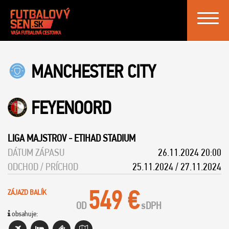
Toggle
navigat
MANCHESTER CITY
FEYENOORD
LIGA MAJSTROV
-
ETIHAD STADIUM
DÁTUM ZÁPASU
26.11.2024 20:00
ODCHOD / PRÍCHOD
25.11.2024 / 27.11.2024
549 €
ZÁJAZD BALÍK
OD
s
DPH
obsahuje: