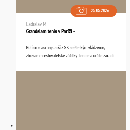
25.05.2026
Ladislav M.
Grandslam tenis v Paríži -
Bolí sme asi najstarší z SK a ešte kým vládzeme,
zbierame cestovateľské zážitky. Tento sa určite zaradí
do top desiatky a na popredné miesto vďaka prajnosti
osudu - pohodový šefík Meďo, dobrá parti ...