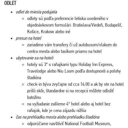
ODLET
odlet do miesta podujatia
odlety sú podľa preferencie letiska uvedeného v
objednávkovom formulári: Bratislava/Viedeň, Budapešť,
Košice, Krakow alebo iné
presun na hotel
zariadime vám transfery či už autobusom/vlakom do
centra mesta alebo taxíkom priamo na hotel
ubytovanie sa na hoteli
hotely sú 3* s raňajkami typu Holiday Inn Express,
Travelodge alebo Niu Loom podľa dostupnosti a polohy
štadióna
check-in býva zvyčajne od cca 14:00 a ak by ste na hotel
prišli skôr, štandardne si na recepcii môžete odložiť
batožinu
na vyžiadanie zašleme 4* hotel alebo aj hotel bez
raňajok, kde je cena zájazdu nižšia
čas na prehliadku mesta alebo prehliadku štadióna
odporúčame navštíviť National Football Museum,