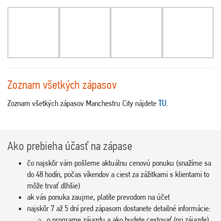
Zoznam všetkých zápasov
Zoznam všetkých zápasov Manchestru City nájdete
TU
.
Ako prebieha účasť na zápase
čo najskôr vám pošleme aktuálnu cenovú ponuku (snažíme sa
do 48 hodín, počas víkendov a ciest za zážitkami s klientami to
môže trvať dlhšie)
ak vás ponuka zaujme, platíte prevodom na účet
najskôr 7 až 5 dní pred zápasom dostanete detailné informácie:
o programe zájazdu a ako budete cestovať (pri zájazde)