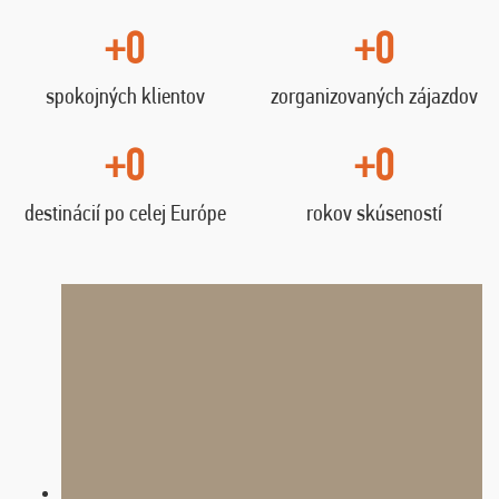
+0
+0
spokojných klientov
zorganizovaných zájazdov
+0
+0
destinácií po celej Európe
rokov skúseností