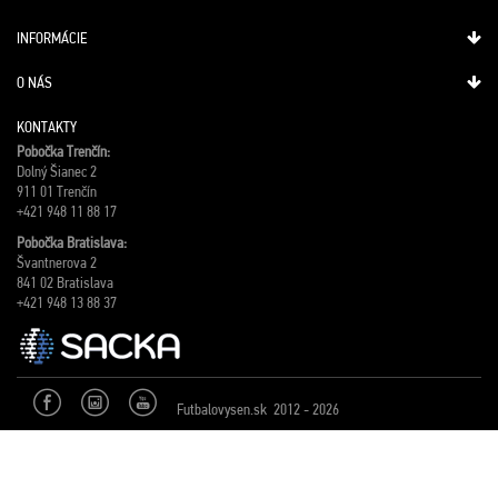
INFORMÁCIE
O NÁS
KONTAKTY
Pobočka Trenčín:
Dolný Šianec 2
911 01 Trenčín
+421 948 11 88 17
Pobočka Bratislava:
Švantnerova 2
841 02 Bratislava
+421 948 13 88 37
Futbalovysen.sk 2012 - 2026