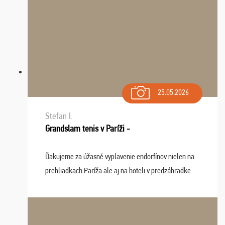
25.05.2026
Stefan I.
Grandslam tenis v Paríži -
Ďakujeme za úžasné vyplavenie endorfínov nielen na
prehliadkach Paríža ale aj na hoteli v predzáhradke.
Zišla sa tam skvelá partia ľudí a dlho budeme na Vás
spomínať a zväžujeme repete budúci rok : ...