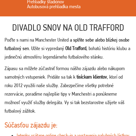
Prehliadky štadiónov
Autobusová prehliadka mesta
DIVADLO SNOV NA OLD TRAFFORD
Poďte s nami na Manchester United
a splňte sebe alebo blízkej osobe
futbalový sen. U
žite si vypredaný
Old Trafford
, bohatú históriu klubu a
jedinečnú atmosféru legendárneho futbalového stánku.
Zápasu sa môžete zúčastniť formou nášho zájazdu alebo nákupom
samotných vstupeniek. Pridáte sa tak k
tisíckam klientov
, ktorí od
roku 2012 využili naše služby. Zabezpečíme všetky potrebné
rezervácie, poradíme najlepšie tipy v Manchestri a ponúkneme
možnosť využiť služby delegáta. Vy si tak bezstarostne užijete váš
futbalový zážitok.
Súčasťou zájazdu je:
letenky vrátane online check-in a vystavenia palubných lístkov