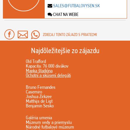
SALES@FUTBALOVYSEN.SK
CHAT NA WEBE
ZDIEĽAJ TENTO ZÁJAZD S PRIATEĽMI
Najdôležitejšie zo zájazdu
Old Trafford
Kapacita: 76 000 divákov
Mapka štadióna
Ochotní a skúsení delegáti
Bruno Fernandes
Casemiro
Joshua Zirkzee
Matthijs de Ligt
Benjamin Sesko
Galéria umenia
Múzeum vedy a priemyslu
Národné futbalové múzeum