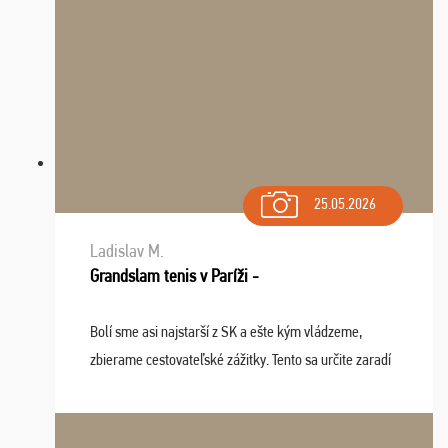
25.05.2026
Ladislav M.
Grandslam tenis v Paríži -
Bolí sme asi najstarší z SK a ešte kým vládzeme,
zbierame cestovateľské zážitky. Tento sa určite zaradí
do top desiatky a na popredné miesto vďaka prajnosti
osudu - pohodový šefík Meďo, dobrá parti ...