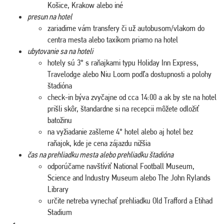
Košice, Krakow alebo iné
presun na hotel
zariadime vám transfery či už autobusom/vlakom do
centra mesta alebo taxíkom priamo na hotel
ubytovanie sa na hoteli
hotely sú 3* s raňajkami typu Holiday Inn Express,
Travelodge alebo Niu Loom podľa dostupnosti a polohy
štadióna
check-in býva zvyčajne od cca 14:00 a ak by ste na hotel
prišli skôr, štandardne si na recepcii môžete odložiť
batožinu
na vyžiadanie zašleme 4* hotel alebo aj hotel bez
raňajok, kde je cena zájazdu nižšia
čas na prehliadku mesta alebo prehliadku štadióna
odporúčame navštíviť National Football Museum,
Science and Industry Museum alebo The John Rylands
Library
určite netreba vynechať prehliadku Old Trafford a Etihad
Stadium