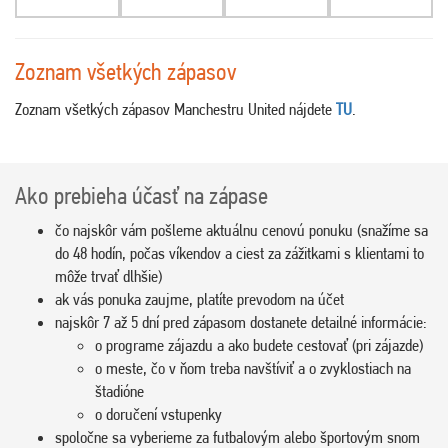
Zoznam všetkých zápasov
Zoznam všetkých zápasov Manchestru United nájdete
TU
.
Ako prebieha účasť na zápase
čo najskôr vám pošleme aktuálnu cenovú ponuku (snažíme sa
do 48 hodín, počas víkendov a ciest za zážitkami s klientami to
môže trvať dlhšie)
ak vás ponuka zaujme, platíte prevodom na účet
najskôr 7 až 5 dní pred zápasom dostanete detailné informácie:
o programe zájazdu a ako budete cestovať (pri zájazde)
o meste, čo v ňom treba navštíviť a o zvyklostiach na
štadióne
o doručení vstupenky
spoločne sa vyberieme za futbalovým alebo športovým snom