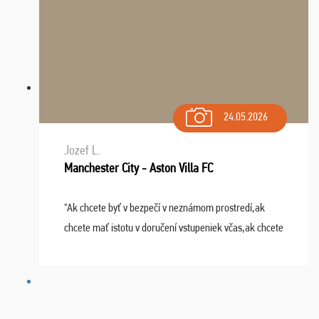
24.05.2026
Jozef L.
Manchester City - Aston Villa FC
"Ak chcete byť v bezpečí v neznámom prostredí,ak
chcete mať istotu v doručení vstupeniek včas,ak chcete
mať podporu,férové jednanie,tak voľte spoločnosť
FUTBALOVÝ SEN! Ja im ďakujem za 2 obrovské z ...