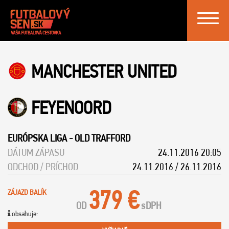
Toggle
navigat
MANCHESTER UNITED
FEYENOORD
EURÓPSKA LIGA
-
OLD TRAFFORD
DÁTUM ZÁPASU
24.11.2016 20:05
ODCHOD / PRÍCHOD
24.11.2016 / 26.11.2016
379 €
ZÁJAZD BALÍK
OD
s
DPH
obsahuje: