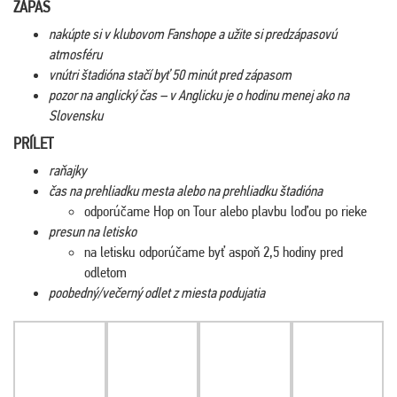
ZÁPAS
nakúpte si v klubovom Fanshope a užite si predzápasovú
atmosféru
vnútri štadióna stačí byť 50 minút pred zápasom
pozor na anglický čas – v Anglicku je o hodinu menej ako na
Slovensku
PRÍLET
raňajky
čas na prehliadku mesta alebo na prehliadku štadióna
odporúčame Hop on Tour alebo plavbu loďou po rieke
presun na letisko
na letisku odporúčame byť aspoň 2,5 hodiny pred
odletom
poobedný/večerný odlet z miesta podujatia