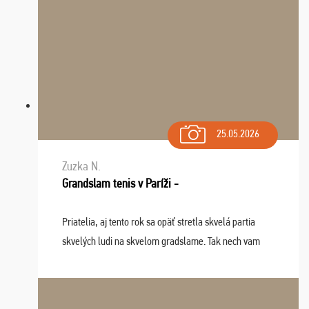
25.05.2026
Zuzka N.
Grandslam tenis v Paríži -
Priatelia, aj tento rok sa opäť stretla skvelá partia
skvelých ludi na skvelom gradslame. Tak nech vam
tieto zážitky ostanú krásnou spomienkou a naladením
sa na budúci rok. Prajem vam este veľa ta ...