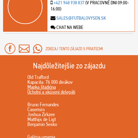
+421 948 938 837
(V PRACOVNÉ DNI 09:00-
16:00)
SALES@FUTBALOVYSEN.SK
CHAT NA WEBE
ZDIEĽAJ TENTO ZÁJAZD S PRIATEĽMI
Najdôležitejšie zo zájazdu
Old Trafford
Kapacita: 76 000 divákov
Mapka štadióna
Ochotní a skúsení delegáti
Bruno Fernandes
Casemiro
Joshua Zirkzee
Matthijs de Ligt
Benjamin Sesko
Galéria umenia