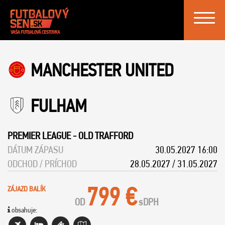
Toggle
navigat
MANCHESTER UNITED
FULHAM
PREMIER LEAGUE
-
OLD TRAFFORD
DÁTUM ZÁPASU
30.05.2027 16:00
ODCHOD / PRÍCHOD
28.05.2027 / 31.05.2027
799 €
ZÁJAZD BALÍK
OD
s
DPH
obsahuje: