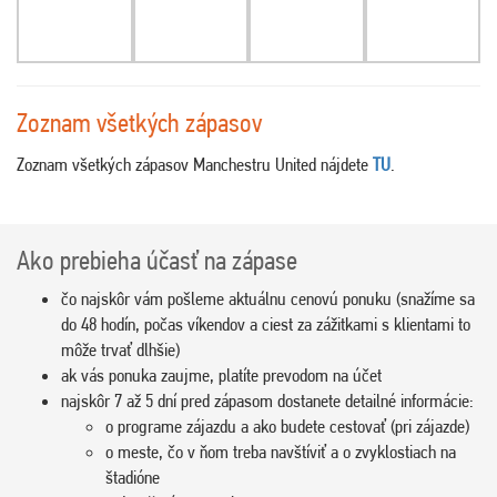
Zoznam všetkých zápasov
Zoznam všetkých zápasov Manchestru United nájdete
TU
.
Ako prebieha účasť na zápase
čo najskôr vám pošleme aktuálnu cenovú ponuku (snažíme sa
do 48 hodín, počas víkendov a ciest za zážitkami s klientami to
môže trvať dlhšie)
ak vás ponuka zaujme, platíte prevodom na účet
najskôr 7 až 5 dní pred zápasom dostanete detailné informácie:
o programe zájazdu a ako budete cestovať (pri zájazde)
o meste, čo v ňom treba navštíviť a o zvyklostiach na
štadióne