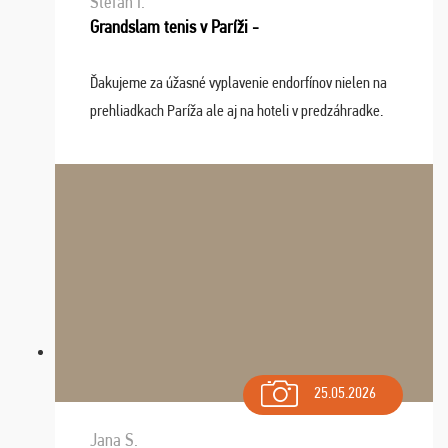
Stefan I.
Grandslam tenis v Paríži -
Ďakujeme za úžasné vyplavenie endorfínov nielen na
prehliadkach Paríža ale aj na hoteli v predzáhradke.
Zišla sa tam skvelá partia ľudí a dlho budeme na Vás
spomínať a zväžujeme repete budúci rok : ...
25.05.2026
Jana S.