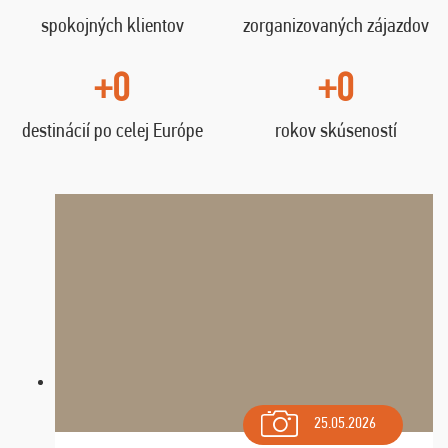
spokojných klientov
zorganizovaných zájazdov
+0
+0
destinácií po celej Európe
rokov skúseností
25.05.2026