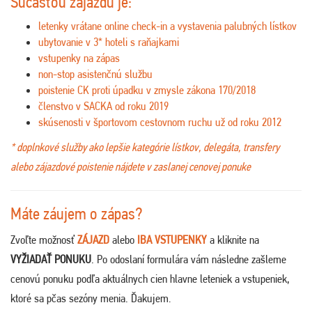
Súčasťou zájazdu je:
letenky vrátane online check-in a vystavenia palubných lístkov
ubytovanie v 3* hoteli s raňajkami
vstupenky na zápas
non-stop asistenčnú službu
poistenie CK proti úpadku v zmysle zákona 170/2018
členstvo v SACKA od roku 2019
skúsenosti v športovom cestovnom ruchu už od roku 2012
* doplnkové služby ako lepšie kategórie lístkov, delegáta, transfery
alebo zájazdové poistenie nájdete v zaslanej cenovej ponuke
Máte záujem o zápas?
Zvoľte možnosť
ZÁJAZD
alebo
IBA VSTUPENKY
a kliknite na
VYŽIADAŤ PONUKU
. Po odoslaní formulára vám následne zašleme
cenovú ponuku podľa aktuálnych cien hlavne leteniek a vstupeniek,
ktoré sa pčas sezóny menia. Ďakujem
.