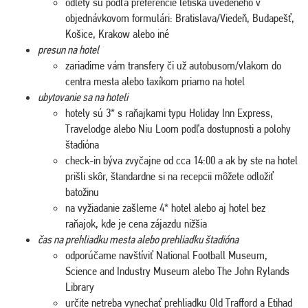
odlety sú podľa preferencie letiska uvedeného v
objednávkovom formulári: Bratislava/Viedeň, Budapešť,
Košice, Krakow alebo iné
presun na hotel
zariadime vám transfery či už autobusom/vlakom do
centra mesta alebo taxíkom priamo na hotel
ubytovanie sa na hoteli
hotely sú 3* s raňajkami typu Holiday Inn Express,
Travelodge alebo Niu Loom podľa dostupnosti a polohy
štadióna
check-in býva zvyčajne od cca 14:00 a ak by ste na hotel
prišli skôr, štandardne si na recepcii môžete odložiť
batožinu
na vyžiadanie zašleme 4* hotel alebo aj hotel bez
raňajok, kde je cena zájazdu nižšia
čas na prehliadku mesta alebo prehliadku štadióna
odporúčame navštíviť National Football Museum,
Science and Industry Museum alebo The John Rylands
Library
určite netreba vynechať prehliadku Old Trafford a Etihad