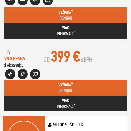
VYŽIADAŤ
PONUKU
VIAC
INFORMÁCIÍ
399 €
IBA
VSTUPENKA
OD
s
DPH
obsahuje:
VYŽIADAŤ
PONUKU
VIAC
INFORMÁCIÍ
METOD SLÁDEČEK