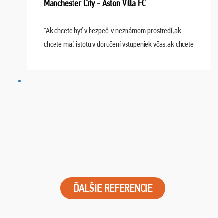
Manchester City - Aston Villa FC
"Ak chcete byť v bezpečí v neznámom prostredí,ak
chcete mať istotu v doručení vstupeniek včas,ak chcete
mať podporu,férové jednanie,tak voľte spoločnosť
FUTBALOVÝ SEN! Ja im ďakujem za 2 obrovské z ...
ĎALŠIE REFERENCIE