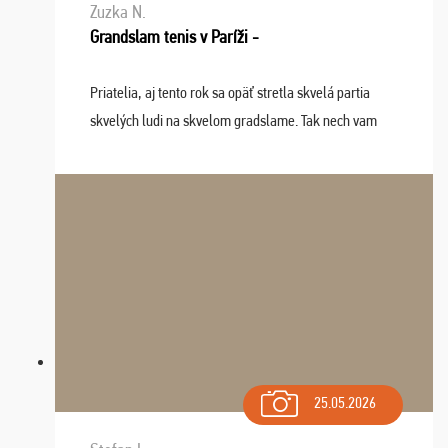
Zuzka N.
Grandslam tenis v Paríži -
Priatelia, aj tento rok sa opäť stretla skvelá partia
skvelých ludi na skvelom gradslame. Tak nech vam
tieto zážitky ostanú krásnou spomienkou a naladením
sa na budúci rok. Prajem vam este veľa ta ...
25.05.2026