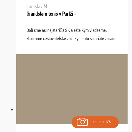
Ladislav M.
Grandslam tenis v Paríži -
Bolí sme asi najstarší z SK a ešte kým vládzeme,
zbierame cestovateľské zážitky. Tento sa určite zaradí
do top desiatky a na popredné miesto vďaka prajnosti
osudu - pohodový šefík Meďo, dobrá parti ...
25.05.2026