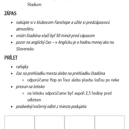
Stadium
ZÁPAS
nakúpte si v klubovom Fanshope a užite si predzápasovú
atmosféru
vnútri štadióna stačí byť 50 minút pred zápasom
pozor na anglický čas – v Anglicku je o hodinu menej ako na
Slovensku
PRÍLET
raňajky
čas na prehliadku mesta alebo na prehliadku štadióna
odporúčame Hop on Tour alebo plavbu loďou po rieke
presun na letisko
na letisku odporúčame byť aspoň 2,5 hodiny pred
odletom
poobedný/večerný odlet z miesta podujatia