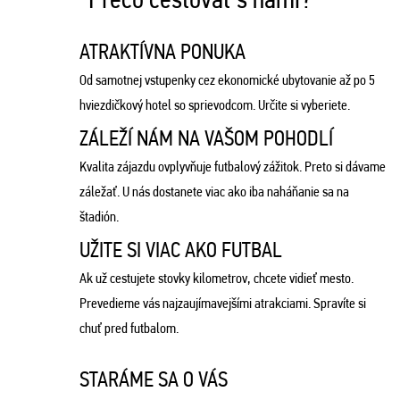
ATRAKTÍVNA PONUKA
Od samotnej vstupenky cez ekonomické ubytovanie až po 5
hviezdičkový hotel so sprievodcom. Určite si vyberiete.
ZÁLEŽÍ NÁM NA VAŠOM POHODLÍ
Kvalita zájazdu ovplyvňuje futbalový zážitok. Preto si dávame
záležať. U nás dostanete viac ako iba naháňanie sa na
štadión.
UŽITE SI VIAC AKO FUTBAL
Ak už cestujete stovky kilometrov, chcete vidieť mesto.
Prevedieme vás najzaujímavejšími atrakciami. Spravíte si
chuť pred futbalom.
STARÁME SA O VÁS