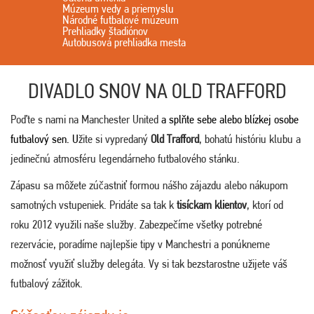
Múzeum vedy a priemyslu
Národné futbalové múzeum
Prehliadky štadiónov
Autobusová prehliadka mesta
DIVADLO SNOV NA OLD TRAFFORD
Poďte s nami na Manchester United
a splňte sebe alebo blízkej osobe
futbalový sen. U
žite si vypredaný
Old Trafford
, bohatú históriu klubu a
jedinečnú atmosféru legendárneho futbalového stánku.
Zápasu sa môžete zúčastniť formou nášho zájazdu alebo nákupom
samotných vstupeniek. Pridáte sa tak k
tisíckam klientov
, ktorí od
roku 2012 využili naše služby. Zabezpečíme všetky potrebné
rezervácie, poradíme najlepšie tipy v Manchestri a ponúkneme
možnosť využiť služby delegáta. Vy si tak bezstarostne užijete váš
futbalový zážitok.