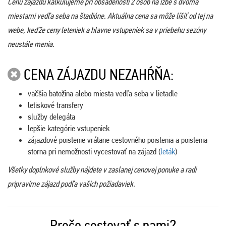
Cenu zájazdu kalkulujeme pri obsadenosti 2 osôb na izbe s dvoma
miestami vedľa seba na štadióne. Aktuálna cena sa môže líšiť od tej na
webe, keďže ceny leteniek a hlavne vstupeniek sa v priebehu sezóny
neustále menia.
CENA ZÁJAZDU NEZAHŔŇA:
väčšia batožina alebo miesta vedľa seba v lietadle
letiskové transfery
služby delegáta
lepšie kategórie vstupeniek
zájazdové poistenie vrátane cestovného poistenia a poistenia
storna pri nemožnosti vycestovať na zájazd (
leták
)
Všetky doplnkové služby nájdete v zaslanej cenovej ponuke a radi
pripravíme zájazd podľa vašich požiadaviek.
Prečo cestovať s nami?