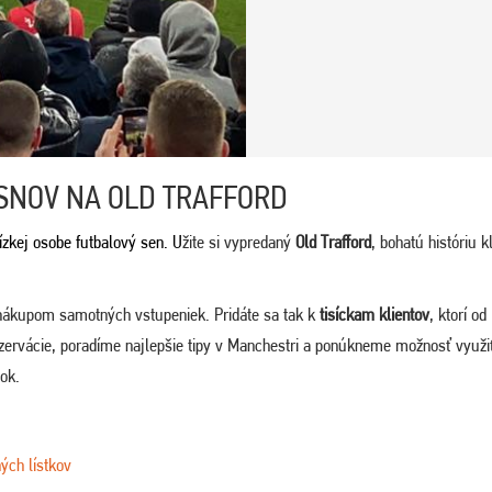
SNOV NA OLD TRAFFORD
ízkej osobe futbalový sen. U
žite si vypredaný
Old Trafford
, bohatú históriu 
nákupom samotných vstupeniek. Pridáte sa tak k
tisíckam klientov
, ktorí od
zervácie, poradíme najlepšie tipy v Manchestri a ponúkneme možnosť využi
tok.
ých lístkov