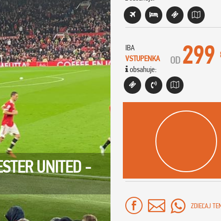
299
IBA
VSTUPENKA
OD
obsahuje:
STER UNITED -
ZDIEĽAJ TE