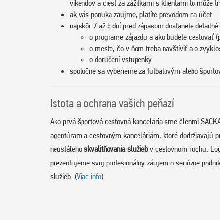
víkendov a ciest za zážitkami s klientami to môže tr
ak vás ponuka zaujme, platíte prevodom na účet
najskôr 7 až 5 dní pred zápasom dostanete detailné 
o programe zájazdu a ako budete cestovať (p
o meste, čo v ňom treba navštíviť a o zvyklo
o doručení vstupenky
spoločne sa vyberieme za futbalovým alebo špor
Istota a ochrana vašich peňazí
Ako prvá športová cestovná kancelária sme členmi SACKA
agentúram a cestovným kanceláriám, ktoré dodržiavajú p
neustáleho
skvalitňovania služieb
v cestovnom ruchu. Log
prezentujeme svoj profesionálny záujem o seriózne podnik
služieb. (
Viac info
)