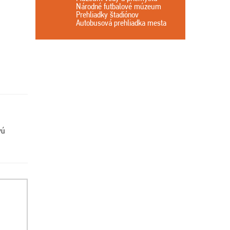
Národné futbalové múzeum
Prehliadky štadiónov
Autobusová prehliadka mesta
vú