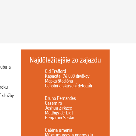
Najdôležitejšie zo zájazdu
klubu a
Old Trafford
Kapacita: 76 000 divákov
Mapka štadióna
Ochotní a skúsení delegáti
 roku
ť služby
Bruno Fernandes
Casemiro
Joshua Zirkzee
Matthijs de Ligt
Benjamin Sesko
Galéria umenia
Múzeum vedy a priemyslu