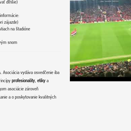
vať dlhšie)
informácie:
ri zájazde)
stiach na štadióne
tovým snom
. Asociácia vydáva osvedčenie iba
rincípy
profesionality
,
etiky
a
om asociácie zároveň
anie a o poskytovanie kvalitných