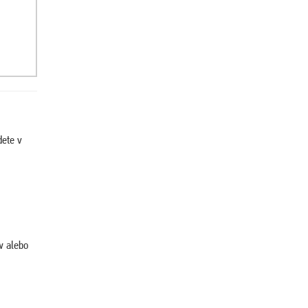
dete v
w alebo