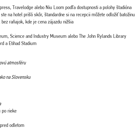
xpress, Travelodge alebo Niu Loom podľa dostupnosti a polohy štadióna
te na hotel prišli skôr, štandardne si na recepcii môžete odložiť batožinu
 bez raňajok, kde je cena zájazdu nižšia
seum, Science and Industry Museum alebo The John Rylands Library
ord a Etihad Stadium
sovú atmosféru
 ako na Slovensku
a
 po rieke
 pred odletom