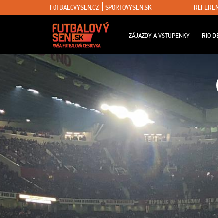
FOTBALOVYSEN.CZ
SPORTOVYSEN.SK
REFEREN
ZÁJAZDY A VSTUPENKY
RIO D