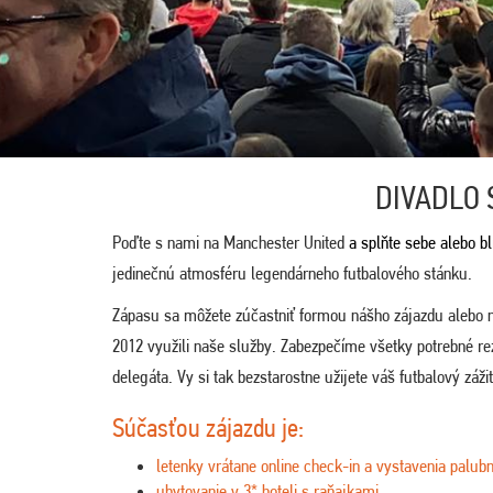
DIVADLO 
Poďte s nami na Manchester United
a splňte sebe alebo bl
jedinečnú atmosféru legendárneho futbalového stánku.
Zápasu sa môžete zúčastniť formou nášho zájazdu alebo 
2012 využili naše služby. Zabezpečíme všetky potrebné re
delegáta. Vy si tak bezstarostne užijete váš futbalový záži
Súčasťou zájazdu je:
letenky vrátane online check-in a vystavenia palubn
ubytovanie v 3* hoteli s raňajkami