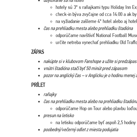
hotely sú 3* s raňajkami typu Holiday Inn E
check-in býva zvyčajne od cca 14:00 a ak by s
na vyžiadanie zašleme 4* hotel alebo aj hotel
čas na prehliadku mesta alebo prehliadku štadióna
odporúčame navštíviť National Football Mu
určite netreba vynechať prehliadku Old Traff
ZÁPAS
nakúpte si v klubovom Fanshope a užite si predzápa
vnútri štadióna stačí byť 50 minút pred zápasom
pozor na anglický čas – v Anglicku je o hodinu menej
PRÍLET
raňajky
čas na prehliadku mesta alebo na prehliadku štadión
odporúčame Hop on Tour alebo plavbu loďou
presun na letisko
na letisku odporúčame byť aspoň 2,5 hodiny
poobedný/večerný odlet z miesta podujatia