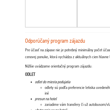
Odporúčaný program zájazdu
Pre účasť na zápase nie je potrebný minimálny počet účas
cenovej ponuke, ktorá vychádza z aktuálnych cien hlavne l
Nižšie uvádzame orientačný program zájazdu:
ODLET
odlet do miesta podujatia
odlety sú podľa preferencie letiska uveden
iné
presun na hotel
zariadime vám transfery či už autobusom/vl
ubytovanie sa na hoteli