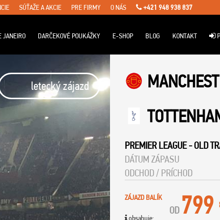
CIE
SÚŤAŽE A AKCIE
PRE FIRMY
O NÁS
+421 948 938 837
E JANEIRO
DARČEKOVÉ POUKÁŽKY
E-SHOP
BLOG
KONTAKT
P
MANCHEST
letecký zájazd
TOTTENHA
PREMIER LEAGUE
-
OLD T
DÁTUM ZÁPASU
ODCHOD / PRÍCHOD
799
ZÁJAZD BALÍK
OD
obsahuje: