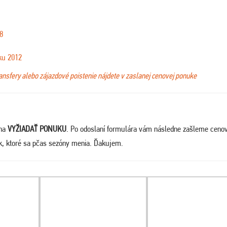
8
ku 2012
ransfery alebo zájazdové poistenie nájdete v zaslanej cenovej ponuke
 na
VYŽIADAŤ PONUKU
. Po odoslaní formulára vám následne zašleme ceno
ek, ktoré sa pčas sezóny menia. Ďakujem
.