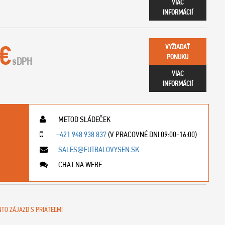
VIAC
INFORMÁCIÍ
 €
VYŽIADAŤ
PONUKU
s
DPH
VIAC
INFORMÁCIÍ
METOD SLÁDEČEK
+421 948 938 837
(V PRACOVNÉ DNI 09:00-16:00)
SALES@FUTBALOVYSEN.SK
CHAT NA WEBE
NTO ZÁJAZD S PRIATEĽMI