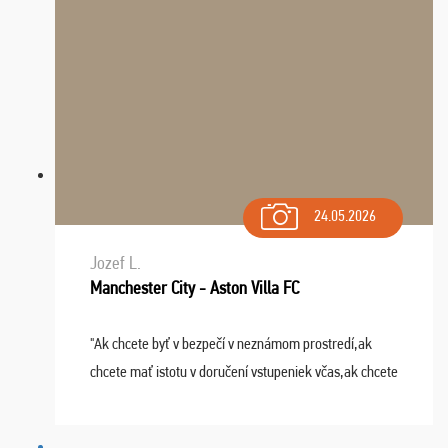
24.05.2026
Jozef L.
Manchester City - Aston Villa FC
"Ak chcete byť v bezpečí v neznámom prostredí,ak
chcete mať istotu v doručení vstupeniek včas,ak chcete
mať podporu,férové jednanie,tak voľte spoločnosť
FUTBALOVÝ SEN! Ja im ďakujem za 2 obrovské z ...