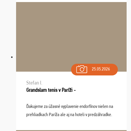
sa na budúci rok. Prajem vam este veľa ta ...
25.05.2026
Stefan I.
Grandslam tenis v Paríži -
Ďakujeme za úžasné vyplavenie endorfínov nielen na
prehliadkach Paríža ale aj na hoteli v predzáhradke.
Zišla sa tam skvelá partia ľudí a dlho budeme na Vás
spomínať a zväžujeme repete budúci rok : ...