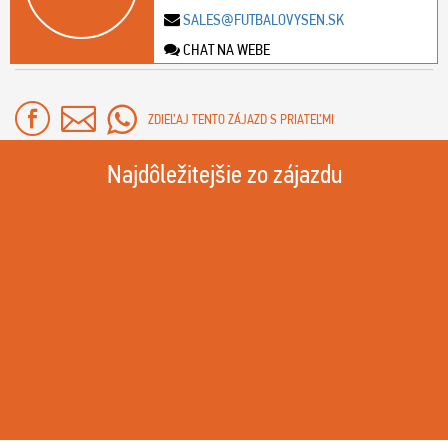
SALES@FUTBALOVYSEN.SK
CHAT NA WEBE
ZDIEĽAJ TENTO ZÁJAZD S PRIATEĽMI
Najdôležitejšie zo zájazdu