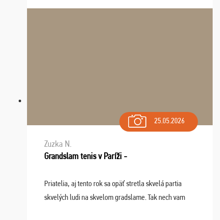
osudu - pohodový šefík Meďo, dobrá parti ...
25.05.2026
Zuzka N.
Grandslam tenis v Paríži -
Priatelia, aj tento rok sa opäť stretla skvelá partia
skvelých ludi na skvelom gradslame. Tak nech vam
tieto zážitky ostanú krásnou spomienkou a naladením