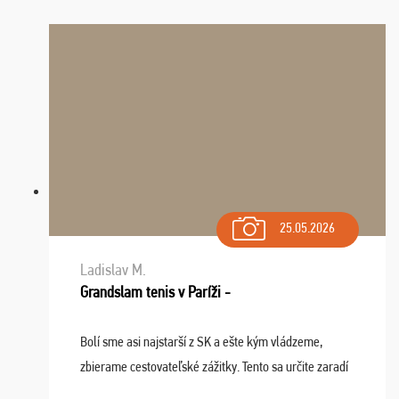
25.05.2026
Ladislav M.
Grandslam tenis v Paríži -
Bolí sme asi najstarší z SK a ešte kým vládzeme,
zbierame cestovateľské zážitky. Tento sa určite zaradí
do top desiatky a na popredné miesto vďaka prajnosti