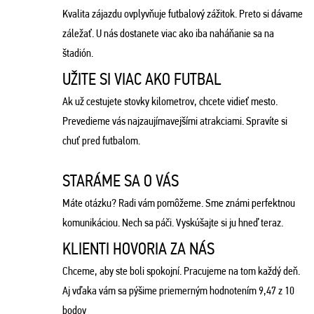
Kvalita zájazdu ovplyvňuje futbalový zážitok. Preto si dávame
záležať. U nás dostanete viac ako iba naháňanie sa na
štadión.
UŽITE SI VIAC AKO FUTBAL
Ak už cestujete stovky kilometrov, chcete vidieť mesto.
Prevedieme vás najzaujímavejšími atrakciami. Spravíte si
chuť pred futbalom.
STARÁME SA O VÁS
Máte otázku? Radi vám pomôžeme. Sme známi perfektnou
komunikáciou. Nech sa páči. Vyskúšajte si ju hneď teraz.
KLIENTI HOVORIA ZA NÁS
Chceme, aby ste boli spokojní. Pracujeme na tom každý deň.
Aj vďaka vám sa pýšime priemerným hodnotením 9,47 z 10
bodov