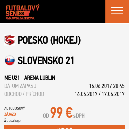
Toggle
navigat
POĽSKO (HOKEJ)
SLOVENSKO 21
ME U21
-
ARENA LUBLIN
DÁTUM ZÁPASU
16.06.2017 20:45
ODCHOD / PRÍCHOD
16.06.2017 / 17.06.2017
99 €
AUTOBUSOVÝ
ZÁJAZD
OD
s
DPH
obsahuje: