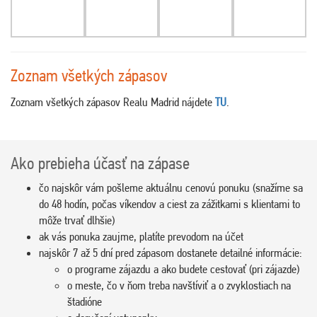
Zoznam všetkých zápasov
Zoznam všetkých zápasov Realu Madrid nájdete
TU
.
Ako prebieha účasť na zápase
čo najskôr vám pošleme aktuálnu cenovú ponuku (snažíme sa
do 48 hodín, počas víkendov a ciest za zážitkami s klientami to
môže trvať dlhšie)
ak vás ponuka zaujme, platíte prevodom na účet
najskôr 7 až 5 dní pred zápasom dostanete detailné informácie:
o programe zájazdu a ako budete cestovať (pri zájazde)
o meste, čo v ňom treba navštíviť a o zvyklostiach na
štadióne