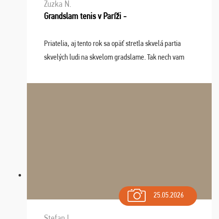
Zuzka N.
Grandslam tenis v Paríži -
Priatelia, aj tento rok sa opäť stretla skvelá partia
skvelých ludi na skvelom gradslame. Tak nech vam
tieto zážitky ostanú krásnou spomienkou a naladením
sa na budúci rok. Prajem vam este veľa ta ...
25.05.2026
Stefan I.