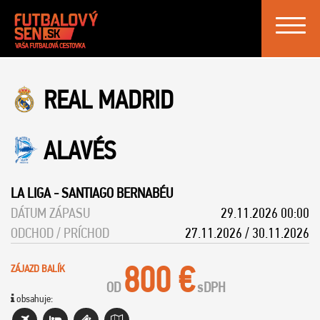
Toggle
navigat
REAL MADRID
ALAVÉS
LA LIGA
-
SANTIAGO BERNABÉU
DÁTUM ZÁPASU
29.11.2026 00:00
ODCHOD / PRÍCHOD
27.11.2026 / 30.11.2026
800 €
ZÁJAZD BALÍK
OD
s
DPH
obsahuje: