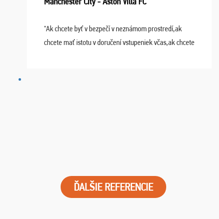
Manchester City - Aston Villa FC
"Ak chcete byť v bezpečí v neznámom prostredí,ak
chcete mať istotu v doručení vstupeniek včas,ak chcete
mať podporu,férové jednanie,tak voľte spoločnosť
FUTBALOVÝ SEN! Ja im ďakujem za 2 obrovské z ...
ĎALŠIE REFERENCIE