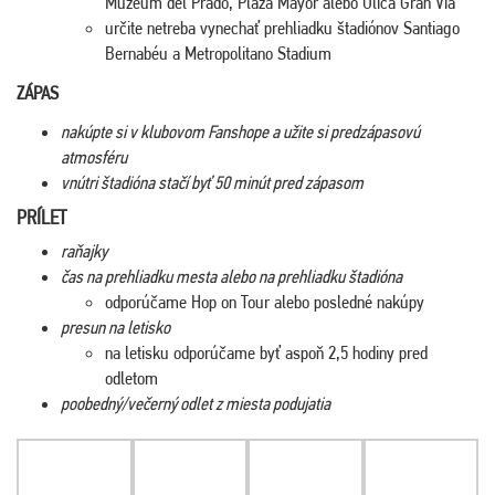
Múzeum del Prado, Plaza Mayor alebo Ulica Gran Vía
určite netreba vynechať prehliadku štadiónov Santiago
Bernabéu a Metropolitano Stadium
ZÁPAS
nakúpte si v klubovom Fanshope a užite si predzápasovú
atmosféru
vnútri štadióna stačí byť 50 minút pred zápasom
PRÍLET
raňajky
čas na prehliadku mesta alebo na prehliadku štadióna
odporúčame Hop on Tour alebo posledné nakúpy
presun na letisko
na letisku odporúčame byť aspoň 2,5 hodiny pred
odletom
poobedný/večerný odlet z miesta podujatia