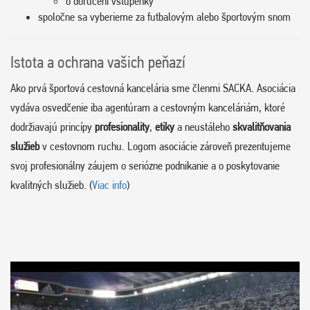
o doručení vstupenky
spoločne sa vyberieme za futbalovým alebo športovým snom
Istota a ochrana vašich peňazí
Ako prvá športová cestovná kancelária sme členmi SACKA. Asociácia
vydáva osvedčenie iba agentúram a cestovným kanceláriám, ktoré
dodržiavajú princípy
profesionality
,
etiky
a neustáleho
skvalitňovania
služieb
v cestovnom ruchu. Logom asociácie zároveň prezentujeme
svoj profesionálny záujem o seriózne podnikanie a o poskytovanie
kvalitných služieb. (
Viac info
)