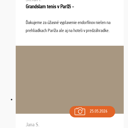
Grandslam tenis v Paríži -
Ďakujeme za úžasné vyplavenie endorfínov nielen na
prehliadkach Paríža ale aj na hoteli v predzáhradke.
Zišla sa tam skvelá partia ľudí a dlho budeme na Vás
spomínať a zväžujeme repete budúci rok : ...
25.05.2026
Jana S.