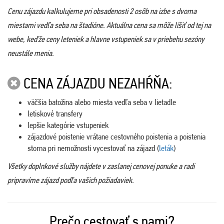
Cenu zájazdu kalkulujeme pri obsadenosti 2 osôb na izbe s dvoma
miestami vedľa seba na štadióne. Aktuálna cena sa môže líšiť od tej na
webe, keďže ceny leteniek a hlavne vstupeniek sa v priebehu sezóny
neustále menia.
CENA ZÁJAZDU NEZAHŔŇA:
väčšia batožina alebo miesta vedľa seba v lietadle
letiskové transfery
lepšie kategórie vstupeniek
zájazdové poistenie vrátane cestovného poistenia a poistenia
storna pri nemožnosti vycestovať na zájazd (
leták
)
Všetky doplnkové služby nájdete v zaslanej cenovej ponuke a radi
pripravíme zájazd podľa vašich požiadaviek.
Prečo cestovať s nami?