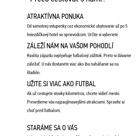
ATRAKTÍVNA PONUKA
Od samotnej vstupenky cez ekonomické ubytovanie až po 5
hviezdičkový hotel so sprievodcom. Určite si vyberiete.
ZÁLEŽÍ NÁM NA VAŠOM POHODLÍ
Kvalita zájazdu ovplyvňuje futbalový zážitok. Preto si dávame
záležať. U nás dostanete viac ako iba naháňanie sa na
štadión.
UŽITE SI VIAC AKO FUTBAL
Ak už cestujete stovky kilometrov, chcete vidieť mesto.
Prevedieme vás najzaujímavejšími atrakciami. Spravíte si
chuť pred futbalom.
STARÁME SA O VÁS