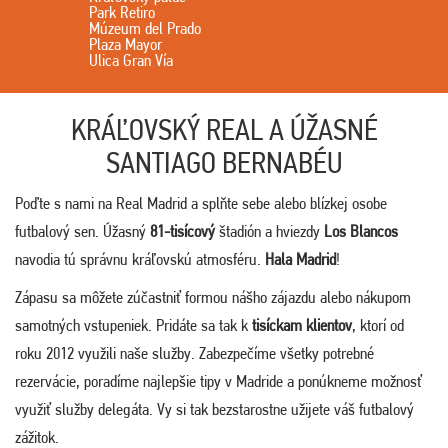
Park Retiro
Múzeum del Prado
Plaza Mayor
Ulica Gran Vía
KRÁĽOVSKÝ REAL A ÚŽASNÉ
SANTIAGO BERNABÉU
Poďte s nami na Real Madrid a splňte sebe alebo blízkej osobe
futbalový sen. Úžasný
81-tisícový
štadión a hviezdy
Los Blancos
navodia tú správnu kráľovskú atmosféru.
Hala Madrid
!
Zápasu sa môžete zúčastniť formou nášho zájazdu alebo nákupom
samotných vstupeniek. Pridáte sa tak k
tisíckam klientov
, ktorí od
roku 2012 využili naše služby. Zabezpečíme všetky potrebné
rezervácie, poradíme najlepšie tipy v Madride a ponúkneme možnosť
využiť služby delegáta. Vy si tak bezstarostne užijete váš futbalový
zážitok.