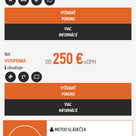
VYŽIADAŤ
PONUKU
VIAC
INFORMÁCIÍ
250 €
IBA
VSTUPENKA
OD
s
DPH
obsahuje:
VYŽIADAŤ
PONUKU
VIAC
INFORMÁCIÍ
METOD SLÁDEČEK