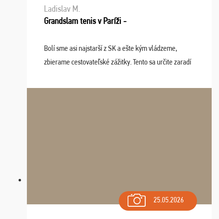
Ladislav M.
Grandslam tenis v Paríži -
Bolí sme asi najstarší z SK a ešte kým vládzeme,
zbierame cestovateľské zážitky. Tento sa určite zaradí
do top desiatky a na popredné miesto vďaka prajnosti
osudu - pohodový šefík Meďo, dobrá parti ...
25.05.2026