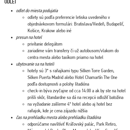
ODLET
odlet do miesta podujatia
odlety sú podľa preferencie letiska uvedeného v
objednávkovom formulári: Bratislava/Viedeň, Budapešť,
Košice, Krakow alebo iné
presun na hotel
privítanie delegátom
zariadime vám transfery či už autobusom/vlakom do
centra mesta alebo taxíkom priamo na hotel
ubytovanie sa na hoteli
hotely sú 3* s raňajkami typu Silken Torre Garden,
Silken Puerta Madrid alebo Hotel Chamartín The One
podľa dostupnosti a polohy štadióna
check-in býva zvyčajne od cca 14:00 a ak by ste na hotel
prišli skôr, štandardne sa dá na recepcii odložiť batožina
na vyžiadanie zašleme 4* hotel alebo aj hotel bez
raňajok, kde je cena zájazdu nižšia
čas na prehliadku mesta alebo prehliadku štadióna
odporúčame navštíviť Kráľovský palác, Park Retiro,