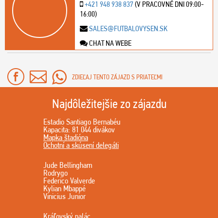
+421 948 938 837
(V PRACOVNÉ DNI 09:00-
16:00)
SALES@FUTBALOVYSEN.SK
CHAT NA WEBE
ZDIEĽAJ TENTO ZÁJAZD S PRIATEĽMI
Najdôležitejšie zo zájazdu
Estadio Santiago Bernabéu
Kapacita: 81 044 divákov
Mapka štadióna
Ochotní a skúsení delegáti
Jude Bellingham
Rodrygo
Federico Valverde
Kylian Mbappé
Vinicius Junior
Kráľovský palác