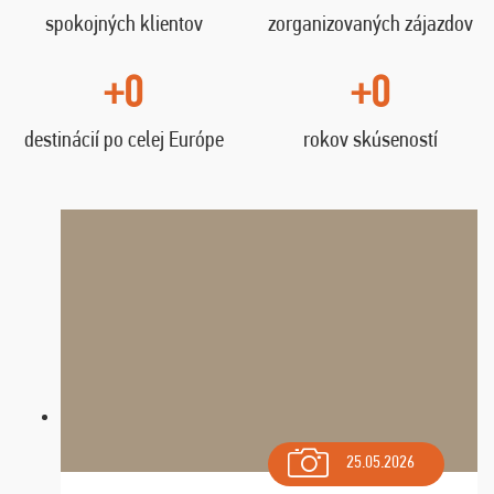
spokojných klientov
zorganizovaných zájazdov
+0
+0
destinácií po celej Európe
rokov skúseností
25.05.2026