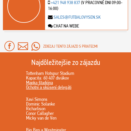
+421 948 938 837
(V PRACOVNÉ DNI 09:00-
16:00)
SALES@FUTBALOVYSEN.SK
CHAT NA WEBE
ZDIEĽAJ TENTO ZÁJAZD S PRIATEĽMI
Najdôležitejšie zo zájazdu
Tottenham Hotspur Stadium
Kapacita: 60 407 divákov
Mapka štadióna
Ochotní a skúsení delegáti
Xavi Simons
Dominic Solanke
Richarlison
Conor Callagher
Micky van de Ven
Big Ben a Westminster