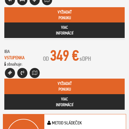
VYŽIADAŤ
PONUKU
VIAC
INFORMÁCIÍ
349 €
IBA
VSTUPENKA
OD
s
DPH
obsahuje:
VYŽIADAŤ
PONUKU
VIAC
INFORMÁCIÍ
METOD SLÁDEČEK