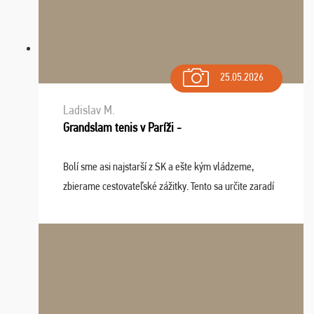
25.05.2026
Ladislav M.
Grandslam tenis v Paríži -
Bolí sme asi najstarší z SK a ešte kým vládzeme,
zbierame cestovateľské zážitky. Tento sa určite zaradí
do top desiatky a na popredné miesto vďaka prajnosti
osudu - pohodový šefík Meďo, dobrá parti ...