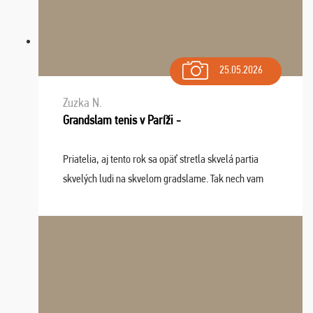
25.05.2026
Zuzka N.
Grandslam tenis v Paríži -
Priatelia, aj tento rok sa opäť stretla skvelá partia
skvelých ludi na skvelom gradslame. Tak nech vam
tieto zážitky ostanú krásnou spomienkou a naladením
sa na budúci rok. Prajem vam este veľa ta ...