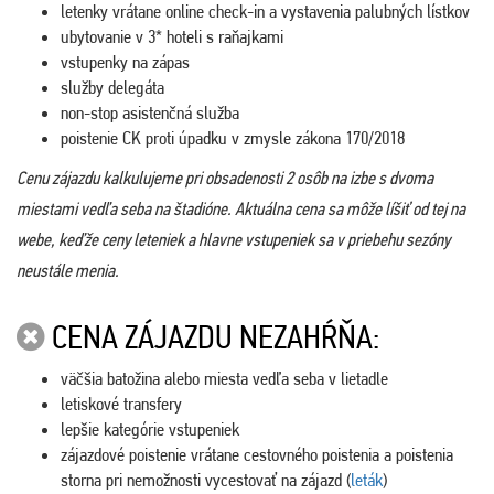
letenky vrátane online check-in a vystavenia palubných lístkov
ubytovanie v 3* hoteli s raňajkami
vstupenky na zápas
služby delegáta
non-stop asistenčná služba
poistenie CK proti úpadku v zmysle zákona 170/2018
Cenu zájazdu kalkulujeme pri obsadenosti 2 osôb na izbe s dvoma
miestami vedľa seba na štadióne. Aktuálna cena sa môže líšiť od tej na
webe, keďže ceny leteniek a hlavne vstupeniek sa v priebehu sezóny
neustále menia.
CENA ZÁJAZDU NEZAHŔŇA:
väčšia batožina alebo miesta vedľa seba v lietadle
letiskové transfery
lepšie kategórie vstupeniek
zájazdové poistenie vrátane cestovného poistenia a poistenia
storna pri nemožnosti vycestovať na zájazd (
leták
)