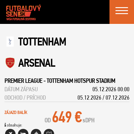
Toggle
navigat
TOTTENHAM
ARSENAL
PREMIER LEAGUE
-
TOTTENHAM HOTSPUR STADIUM
DÁTUM ZÁPASU
05.12.2026 00:00
ODCHOD / PRÍCHOD
05.12.2026 / 07.12.2026
649 €
ZÁJAZD BALÍK
OD
s
DPH
obsahuje: