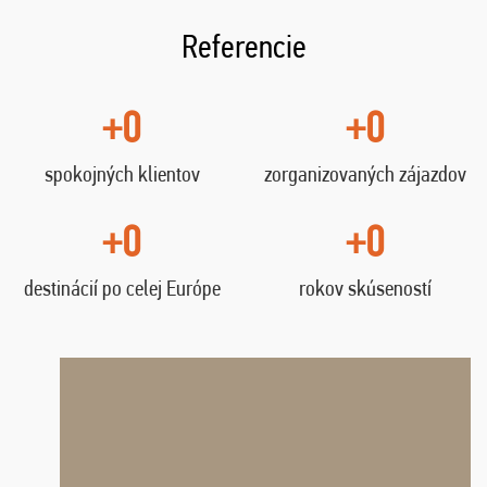
Referencie
+0
+0
spokojných klientov
zorganizovaných zájazdov
+0
+0
destinácií po celej Európe
rokov skúseností