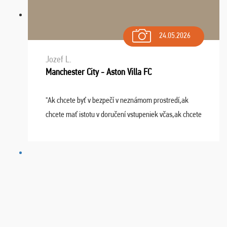
24.05.2026
Jozef L.
Manchester City - Aston Villa FC
"Ak chcete byť v bezpečí v neznámom prostredí,ak
chcete mať istotu v doručení vstupeniek včas,ak chcete
mať podporu,férové jednanie,tak voľte spoločnosť
FUTBALOVÝ SEN! Ja im ďakujem za 2 obrovské z ...