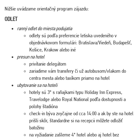
Nižšie uvádzame orientačný program zájazdu:
ODLET
ranný odlet do miesta podujatia
odlety sú podľa preferencie letiska uvedeného v
objednávkovom formulári: Bratislava/Viedeň, Budapešť,
Košice, Krakow alebo iné
presun na hotel
privítanie delegátom
zariadime vám transfery či už autobusom/vlakom do
centra mesta alebo taxíkom priamo na hotel
ubytovanie sa na hoteli
hotely sú 3* s raňajkami typu Holiday Inn Express,
Travelodge alebo Royal National podľa dostupnosti a
polohy štadióna
check-in býva zvyčajne od cca 14:00 a ak by ste na hotel
prišli skôr, štandardne si na recepcii môžete odložiť
batožinu
na vyžiadanie zašleme 4* hotel alebo aj hotel bez