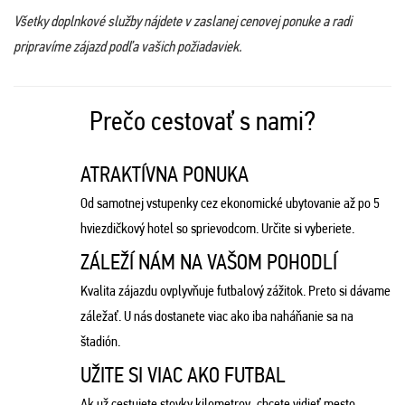
Všetky doplnkové služby nájdete v zaslanej cenovej ponuke a radi
pripravíme zájazd podľa vašich požiadaviek.
Prečo cestovať s nami?
ATRAKTÍVNA PONUKA
Od samotnej vstupenky cez ekonomické ubytovanie až po 5
hviezdičkový hotel so sprievodcom. Určite si vyberiete.
ZÁLEŽÍ NÁM NA VAŠOM POHODLÍ
Kvalita zájazdu ovplyvňuje futbalový zážitok. Preto si dávame
záležať. U nás dostanete viac ako iba naháňanie sa na
štadión.
UŽITE SI VIAC AKO FUTBAL
Ak už cestujete stovky kilometrov, chcete vidieť mesto.