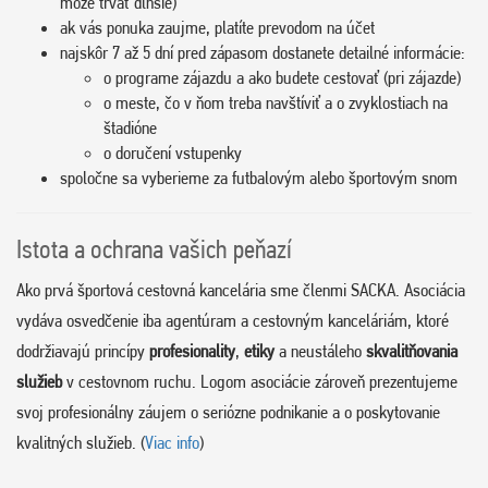
môže trvať dlhšie)
ak vás ponuka zaujme, platíte prevodom na účet
najskôr 7 až 5 dní pred zápasom dostanete detailné informácie:
o programe zájazdu a ako budete cestovať (pri zájazde)
o meste, čo v ňom treba navštíviť a o zvyklostiach na
štadióne
o doručení vstupenky
spoločne sa vyberieme za futbalovým alebo športovým snom
Istota a ochrana vašich peňazí
Ako prvá športová cestovná kancelária sme členmi SACKA. Asociácia
vydáva osvedčenie iba agentúram a cestovným kanceláriám, ktoré
dodržiavajú princípy
profesionality
,
etiky
a neustáleho
skvalitňovania
služieb
v cestovnom ruchu. Logom asociácie zároveň prezentujeme
svoj profesionálny záujem o seriózne podnikanie a o poskytovanie
kvalitných služieb. (
Viac info
)