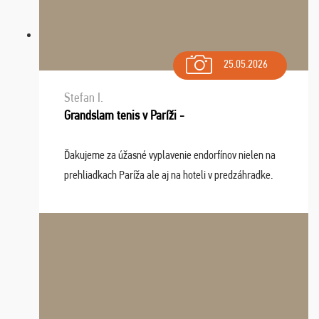
25.05.2026
Stefan I.
Grandslam tenis v Paríži -
Ďakujeme za úžasné vyplavenie endorfínov nielen na
prehliadkach Paríža ale aj na hoteli v predzáhradke.
Zišla sa tam skvelá partia ľudí a dlho budeme na Vás
spomínať a zväžujeme repete budúci rok : ...