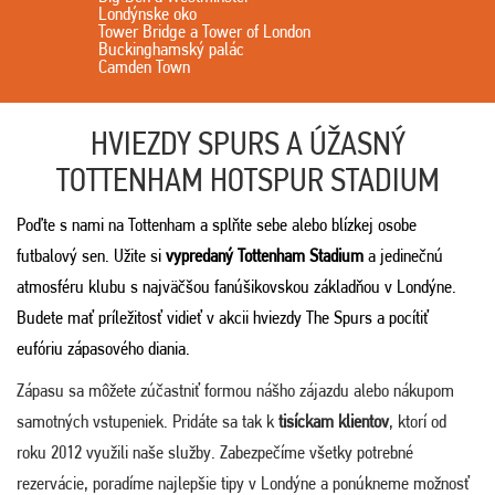
Londýnske oko
Tower Bridge a Tower of London
Buckinghamský palác
Camden Town
HVIEZDY SPURS A ÚŽASNÝ
TOTTENHAM HOTSPUR STADIUM
Poďte s nami na Tottenham a splňte sebe alebo blízkej osobe
futbalový sen. Užite si
vypredaný Tottenham Stadium
a jedinečnú
atmosféru klubu s najväčšou fanúšikovskou základňou v Londýne
.
Budete mať príležitosť vidieť v akcii hviezdy The Spurs a pocítiť
eufóriu zápasového diania.
Zápasu sa môžete zúčastniť formou nášho zájazdu alebo nákupom
samotných vstupeniek. Pridáte sa tak k
tisíckam klientov
, ktorí od
roku 2012 využili naše služby. Zabezpečíme všetky potrebné
rezervácie, poradíme najlepšie tipy v Londýne a ponúkneme možnosť