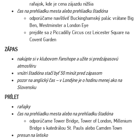
raňajok, kde je cena zájazdu nižšia
čas na prehliadku mesta alebo prehliadku štadióna
odporúčame navštíviť Buckinghamský palác vrátane Big
Ben, Westminster a London Eye
prejdite sa z Piccadilly Circus cez Leicester Square na
Covent Garden
ZÁPAS
nakúpte si v klubovom Fanshope a užite si predzápasovú
atmosféru
vnútri štadióna stačí byť 50 minút pred zápasom
pozor na anglický čas – v Londýne je o hodinu menej ako na
Slovensku
PRÍLET
raňajky
čas na prehliadku mesta alebo na prehliadku štadióna
odporúčame Tower Bridge, Tower of London, Millenium
Bridge s katedrálou St. Pauls alebo Camden Town
presun na letisko