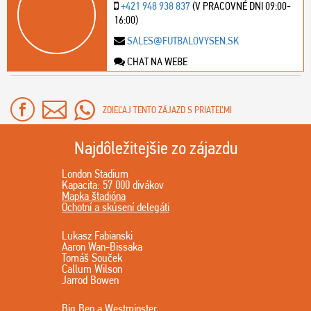
+421 948 938 837
(V PRACOVNÉ DNI 09:00-
16:00)
SALES@FUTBALOVYSEN.SK
CHAT NA WEBE
ZDIEĽAJ TENTO ZÁJAZD S PRIATEĽMI
Najdôležitejšie zo zájazdu
London Stadium
Kapacita: 57 000 divákov
Mapka štadióna
Ochotní a skúsení delegáti
Lukasz Fabianski
Aaron Wan-Bissaka
Tomáš Souček
Callum Wilson
Jarrod Bowen
Big Ben a Westminster