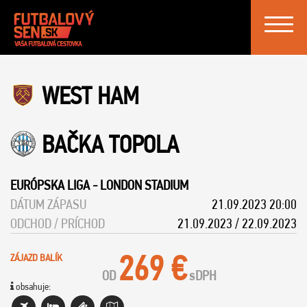
Toggle
navigat
WEST HAM
BAČKA TOPOLA
EURÓPSKA LIGA
-
LONDON STADIUM
DÁTUM ZÁPASU
21.09.2023 20:00
ODCHOD / PRÍCHOD
21.09.2023 / 22.09.2023
269 €
ZÁJAZD BALÍK
OD
s
DPH
obsahuje: