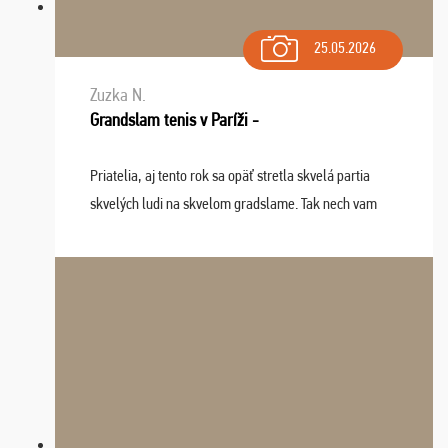
25.05.2026
Zuzka N.
Grandslam tenis v Paríži -
Priatelia, aj tento rok sa opäť stretla skvelá partia
skvelých ludi na skvelom gradslame. Tak nech vam
tieto zážitky ostanú krásnou spomienkou a naladením
sa na budúci rok. Prajem vam este veľa ta ...