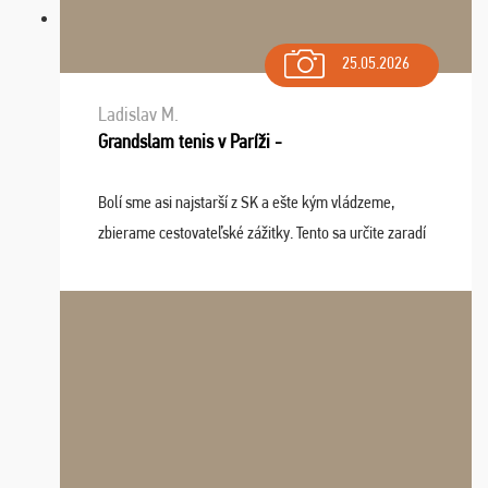
25.05.2026
Ladislav M.
Grandslam tenis v Paríži -
Bolí sme asi najstarší z SK a ešte kým vládzeme,
zbierame cestovateľské zážitky. Tento sa určite zaradí
do top desiatky a na popredné miesto vďaka prajnosti
osudu - pohodový šefík Meďo, dobrá parti ...