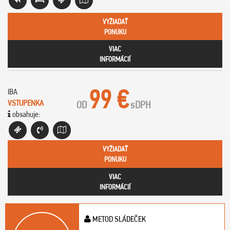
VYŽIADAŤ
PONUKU
VIAC
INFORMÁCIÍ
99 €
IBA
VSTUPENKA
OD
s
DPH
obsahuje:
VYŽIADAŤ
PONUKU
VIAC
INFORMÁCIÍ
METOD SLÁDEČEK