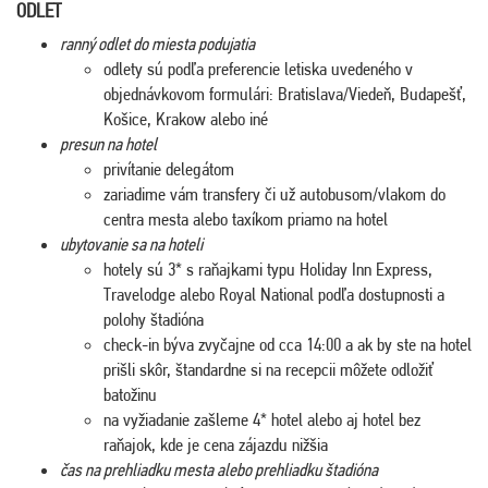
ODLET
ranný odlet do miesta podujatia
odlety sú podľa preferencie letiska uvedeného v
objednávkovom formulári: Bratislava/Viedeň, Budapešť,
Košice, Krakow alebo iné
presun na hotel
privítanie delegátom
zariadime vám transfery či už autobusom/vlakom do
centra mesta alebo taxíkom priamo na hotel
ubytovanie sa na hoteli
hotely sú 3* s raňajkami typu Holiday Inn Express,
Travelodge alebo Royal National podľa dostupnosti a
polohy štadióna
check-in býva zvyčajne od cca 14:00 a ak by ste na hotel
prišli skôr, štandardne si na recepcii môžete odložiť
batožinu
na vyžiadanie zašleme 4* hotel alebo aj hotel bez
raňajok, kde je cena zájazdu nižšia
čas na prehliadku mesta alebo prehliadku štadióna