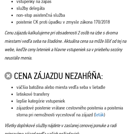
vstupenky na zápas
služby delegáta
non-stop asistenčná služba
poistenie CK proti úpadku v zmysle zákona 170/2018
Cenu zájazdu kalkulujeme pri obsadenosti 2 osôb na izbe s dvoma
miestami vedľa seba na štadióne. Aktuálna cena sa môže líšiť od tej na
webe, keďže ceny leteniek a hlavne vstupeniek sa v priebehu sezóny
neustále menia.
CENA ZÁJAZDU NEZAHŔŇA:
väčšia batožina alebo miesta vedľa seba v lietadle
letiskové transfery
lepšie kategórie vstupeniek
zájazdové poistenie vrátane cestovného poistenia a poistenia
storna pri nemožnosti vycestovať na zájazd (
leták
)
Všetky doplnkové služby nájdete v zaslanej cenovej ponuke a radi
pripravíme zájazd podľa vašich požiadaviek.