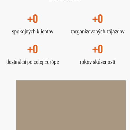
+0
+0
spokojných klientov
zorganizovaných zájazdov
+0
+0
destinácií po celej Európe
rokov skúseností