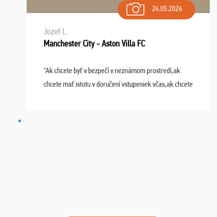
24.05.2026
Jozef L.
Manchester City - Aston Villa FC
"Ak chcete byť v bezpečí v neznámom prostredí,ak
chcete mať istotu v doručení vstupeniek včas,ak chcete
mať podporu,férové jednanie,tak voľte spoločnosť
FUTBALOVÝ SEN! Ja im ďakujem za 2 obrovské z ...