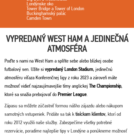
Londýnske oko
Tower Bridge a Tower of London
Buckinghamský palác
Camden Town
VYPREDANÝ WEST HAM A
JEDINEČNÁ
ATMOSFÉRA
Poďte s nami na West Ham a splňte sebe alebo blízkej osobe
futbalový sen. Užite si
vypredaný London Stadium
, jedinečnú
atmosféru víťaza Konferenčnej ligy z roku 2023 a zároveň máte
možnosť vidieť najzaujímavejšie tímy anglickej
The Championship
,
ktoré sa snažia prebojovať do
Premier League
.
Zápasu sa môžete zúčastniť formou nášho zájazdu alebo nákupom
samotných vstupeniek. Pridáte sa tak k
tisíckam klientov
, ktorí od
roku 2012 využili naše služby. Zabezpečíme všetky potrebné
rezervácie, poradíme najlepšie tipy v Londýne a ponúkneme možnosť