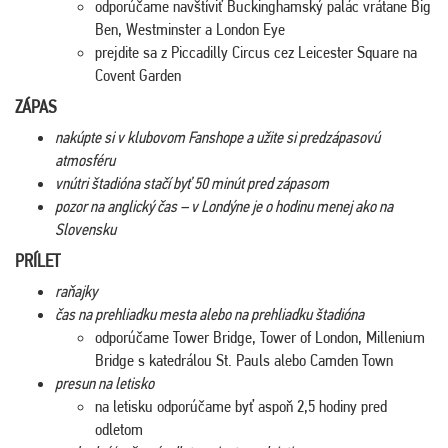
odporúčame navštíviť Buckinghamský palác vrátane Big
Ben, Westminster a London Eye
prejdite sa z Piccadilly Circus cez Leicester Square na
Covent Garden
ZÁPAS
nakúpte si v klubovom Fanshope a užite si predzápasovú
atmosféru
vnútri štadióna stačí byť 50 minút pred zápasom
pozor na anglický čas – v Londýne je o hodinu menej ako na
Slovensku
PRÍLET
raňajky
čas na prehliadku mesta alebo na prehliadku štadióna
odporúčame Tower Bridge, Tower of London, Millenium
Bridge s katedrálou St. Pauls alebo Camden Town
presun na letisko
na letisku odporúčame byť aspoň 2,5 hodiny pred
odletom