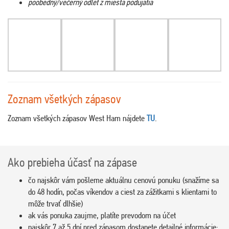
poobedný/večerný odlet z miesta podujatia
Zoznam všetkých zápasov
Zoznam všetkých zápasov West Ham nájdete
TU
.
Ako prebieha účasť na zápase
čo najskôr vám pošleme aktuálnu cenovú ponuku (snažíme sa
do 48 hodín, počas víkendov a ciest za zážitkami s klientami to
môže trvať dlhšie)
ak vás ponuka zaujme, platíte prevodom na účet
najskôr 7 až 5 dní pred zápasom dostanete detailné informácie: