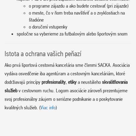
o programe zájazdu a ako budete cestovať (pri zájazde)
o meste, čo v ňom treba navštíviť a o zvyklostiach na
štadióne
o doručení vstupenky
spoločne sa vyberieme za futbalovým alebo športovým snom
Istota a ochrana vašich peňazí
Ako prvá športová cestovná kancelária sme členmi SACKA. Asociácia
vydáva osvedčenie iba agentúram a cestovným kanceláriám, ktoré
dodržiavajú princípy
profesionality
,
etiky
a neustáleho
skvalitňovania
služieb
v cestovnom ruchu. Logom asociácie zároveň prezentujeme
svoj profesionálny záujem o seriózne podnikanie a o poskytovanie
kvalitných služieb. (
Viac info
)