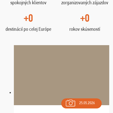
spokojných klientov
zorganizovaných zájazdov
+0
+0
destinácií po celej Európe
rokov skúseností
25.05.2026