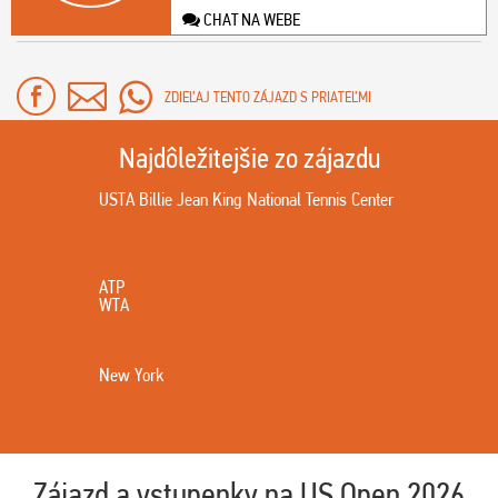
CHAT NA WEBE
ZDIEĽAJ TENTO ZÁJAZD S PRIATEĽMI
Najdôležitejšie zo zájazdu
USTA Billie Jean King National Tennis Center
ATP
WTA
New York
Zájazd a vstupenky na US Open 2026