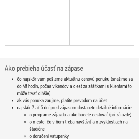
Ako prebieha účasť na zápase
čo najskôr vám pošleme aktuálnu cenovú ponuku (snažíme sa
do 48 hodín, počas víkendov a ciest za zážitkami s klientami to
môže trvať dlhšie)
ak vás ponuka zaujme, platíte prevodom na účet
najskôr 7 až 5 dní pred zápasom dostanete detailné informácie:
o programe zájazdu a ako budete cestovať (pri zájazde)
o meste, čo v ňom treba navštíviť a o zvyklostiach na
štadióne
o doručení vstupenky