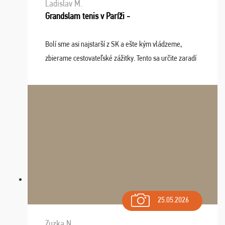
Ladislav M.
Grandslam tenis v Paríži -
Bolí sme asi najstarší z SK a ešte kým vládzeme,
zbierame cestovateľské zážitky. Tento sa určite zaradí
do top desiatky a na popredné miesto vďaka prajnosti
osudu - pohodový šefík Meďo, dobrá parti ...
25.05.2026
Zuzka N.