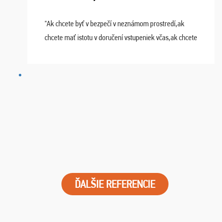
"Ak chcete byť v bezpečí v neznámom prostredí,ak
chcete mať istotu v doručení vstupeniek včas,ak chcete
mať podporu,férové jednanie,tak voľte spoločnosť
FUTBALOVÝ SEN! Ja im ďakujem za 2 obrovské z ...
ĎALŠIE REFERENCIE