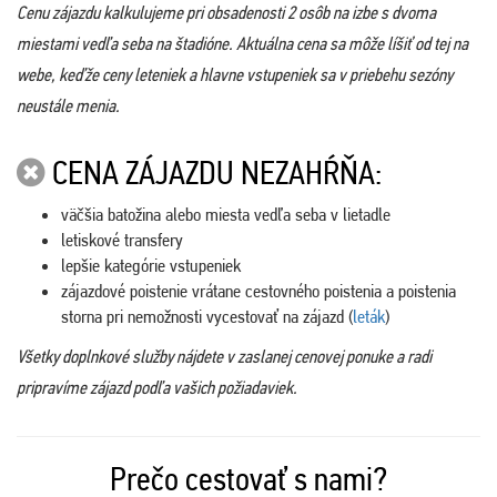
Cenu zájazdu kalkulujeme pri obsadenosti 2 osôb na izbe s dvoma
miestami vedľa seba na štadióne. Aktuálna cena sa môže líšiť od tej na
webe, keďže ceny leteniek a hlavne vstupeniek sa v priebehu sezóny
neustále menia.
CENA ZÁJAZDU NEZAHŔŇA:
väčšia batožina alebo miesta vedľa seba v lietadle
letiskové transfery
lepšie kategórie vstupeniek
zájazdové poistenie vrátane cestovného poistenia a poistenia
storna pri nemožnosti vycestovať na zájazd (
leták
)
Všetky doplnkové služby nájdete v zaslanej cenovej ponuke a radi
pripravíme zájazd podľa vašich požiadaviek.
Prečo cestovať s nami?