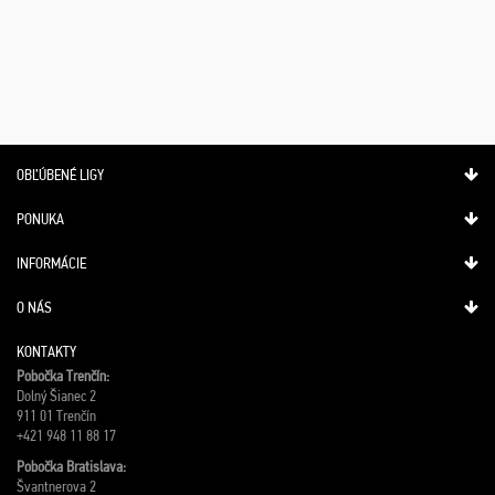
OBĽÚBENÉ LIGY
PONUKA
INFORMÁCIE
O NÁS
KONTAKTY
Pobočka Trenčín:
Dolný Šianec 2
911 01 Trenčín
+421 948 11 88 17
Pobočka Bratislava:
Švantnerova 2