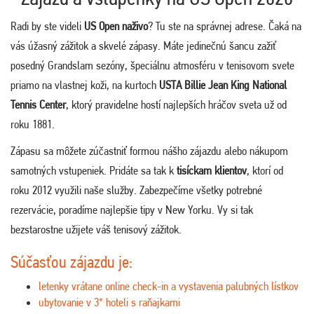
Radi by ste videli
US Open naživo
? Tu ste na správnej adrese. Čaká na
vás úžasný zážitok a skvelé zápasy. Máte jedinečnú šancu zažiť
posedný Grandslam sezóny, špeciálnu atmosféru v tenisovom svete
priamo na vlastnej koži, na kurtoch
USTA Billie Jean King National
Tennis Center
, ktorý pravidelne hostí najlepších hráčov sveta už od
roku 1881.
Zápasu sa môžete zúčastniť formou nášho zájazdu alebo nákupom
samotných vstupeniek. Pridáte sa tak k
tisíckam klientov
, ktorí od
roku 2012 využili naše služby. Zabezpečíme všetky potrebné
rezervácie, poradíme najlepšie tipy v New Yorku. Vy si tak
bezstarostne užijete váš tenisový zážitok.
Súčasťou zájazdu je:
letenky vrátane online check-in a vystavenia palubných lístkov
ubytovanie v 3* hoteli s raňajkami