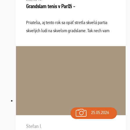
Grandslam tenis v Paríži -
Priatelia, aj tento rok sa opäť stretla skvelá partia
skvelých ludi na skvelom gradslame. Tak nech vam
tieto zážitky ostanú krásnou spomienkou a naladením
sa na budúci rok. Prajem vam este veľa ta ...
25.05.2026
Stefan I.