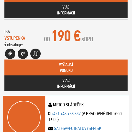
VIAC
INFORMÁCIÍ
190 €
IBA
VSTUPENKA
OD
s
DPH
obsahuje:
VYŽIADAŤ
PONUKU
VIAC
INFORMÁCIÍ
METOD SLÁDEČEK
+421 948 938 837
(V PRACOVNÉ DNI 09:00-
16:00)
SALES@FUTBALOVYSEN.SK