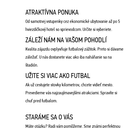
ATRAKTÍVNA PONUKA
Od samotnej vstupenky cez ekonomické ubytovanie až po 5
hviezdičkový hotel so sprievodcom. Určite si vyberiete.
ZÁLEŽÍ NÁM NA VAŠOM POHODLÍ
Kvalita zájazdu ovplyvňuje futbalový zážitok. Preto si dávame
záležať. U nás dostanete viac ako iba naháňanie sa na
štadión.
UŽITE SI VIAC AKO FUTBAL
Ak už cestujete stovky kilometrov, chcete vidieť mesto.
Prevedieme vás najzaujímavejšími atrakciami. Spravíte si
chuť pred futbalom.
STARÁME SA O VÁS
Máte otázku? Radi vám pomôžeme. Sme známi perfektnou