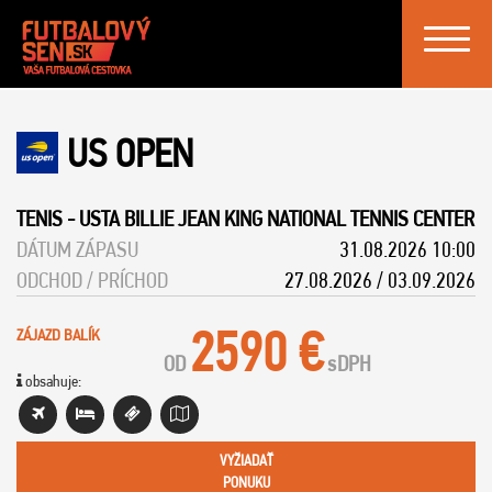
Toggle
navigat
US OPEN
TENIS
-
USTA BILLIE JEAN KING NATIONAL TENNIS CENTER
DÁTUM ZÁPASU
31.08.2026 10:00
ODCHOD / PRÍCHOD
27.08.2026 / 03.09.2026
2590 €
ZÁJAZD BALÍK
OD
s
DPH
obsahuje:
VYŽIADAŤ
PONUKU