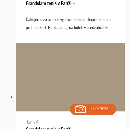
Grandslam tenis v Paríži -
Ďakujeme za úžasné vyplavenie endorfínov nielen na
prehliadkach Paríža ale aj na hoteli v predzáhradke.
Zišla sa tam skvelá partia ľudí a dlho budeme na Vás
spomínať a zväžujeme repete budúci rok : ...
25.05.2026
Jana S.