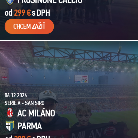
od
299 €
s
DPH
CHCEM ZAŽIŤ
06.12.2026
SERIE A - SAN SIRO
AC MILÁNO
PARMA