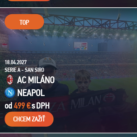
TOP
18.04.2027
SERIE A - SAN SIRO
AC MILÁNO
NEAPOL
od
499 €
s
DPH
CHCEM ZAŽIŤ