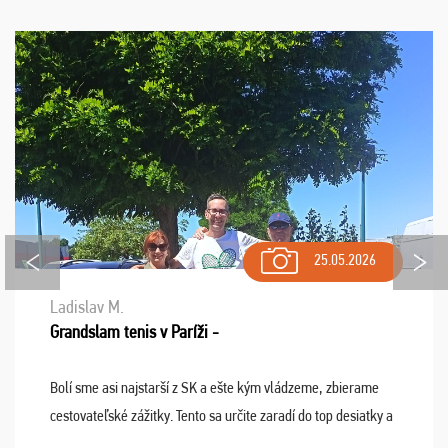
25.05.2026
Ladislav M.
Grandslam tenis v Paríži -
Bolí sme asi najstarší z SK a ešte kým vládzeme, zbierame
cestovateľské zážitky. Tento sa určite zaradí do top desiatky a
na popredné miesto vďaka prajnosti osudu - pohodový šefík