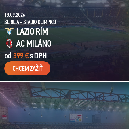
13.09.2026
SERIE A - STADIO OLIMPICO
LAZIO RÍM
AC MILÁNO
od
399 €
s
DPH
CHCEM ZAŽIŤ