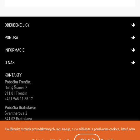
Meďo, dobrá parti ...
OBĽÚBENÉ LIGY
PONUKA
INFORMÁCIE
O NÁS
KONTAKTY
Pobočka Trenčín:
Dolný Šianec 2
911 01 Trenčín
+421 948 11 88 17
Pobočka Bratislava:
Švantnerova 2
841 02 Bratislava
+421 948 13 88 37
Používaním stránok prevádzkovaných J&S Group, s.r.o súhlasite s používaním cookies, ktoré nám