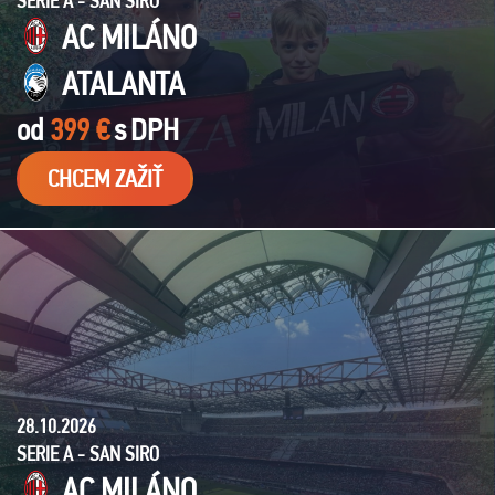
SERIE A - SAN SIRO
AC MILÁNO
ATALANTA
od
399 €
s
DPH
CHCEM ZAŽIŤ
28.10.2026
SERIE A - SAN SIRO
AC MILÁNO