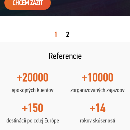
CHCEM ZAŽIŤ
1
2
Referencie
+20000
+10000
spokojných klientov
zorganizovaných zájazdov
+150
+14
destinácií po celej Európe
rokov skúseností