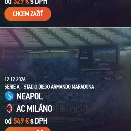
od
329 €
s
DPH
CHCEM ZAŽIŤ
12.12.2026
SERIE A - STADIO DIEGO ARMANDO MARADONA
NEAPOL
AC MILÁNO
od
549 €
s
DPH