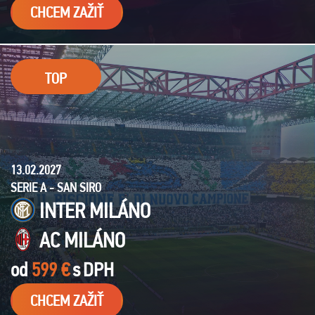
CHCEM ZAŽIŤ
TOP
13.02.2027
SERIE A - SAN SIRO
INTER MILÁNO
AC MILÁNO
od
599 €
s
DPH
CHCEM ZAŽIŤ