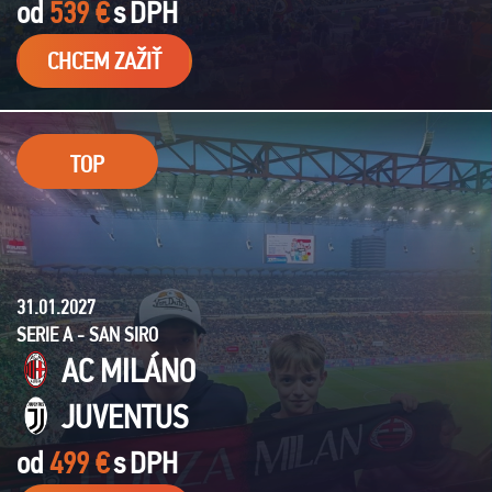
od
539 €
s
DPH
CHCEM ZAŽIŤ
TOP
31.01.2027
SERIE A - SAN SIRO
AC MILÁNO
JUVENTUS
od
499 €
s
DPH