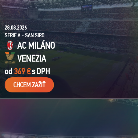
28.08.2026
SERIE A - SAN SIRO
AC MILÁNO
VENEZIA
od
369 €
s
DPH
CHCEM ZAŽIŤ