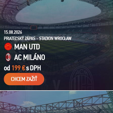
15.08.2026
PRIATEĽSKÝ ZÁPAS - STADION WROCŁAW
MAN UTD
AC MILÁNO
od
199 €
s
DPH
CHCEM ZAŽIŤ