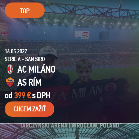
TOP
16.05.2027
SERIE A - SAN SIRO
AC MILÁNO
AS RÍM
od
399 €
s
DPH
CHCEM ZAŽIŤ