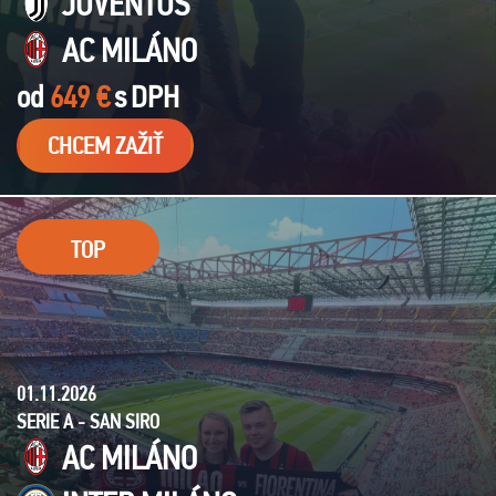
JUVENTUS
AC MILÁNO
od
649 €
s
DPH
CHCEM ZAŽIŤ
TOP
01.11.2026
SERIE A - SAN SIRO
AC MILÁNO