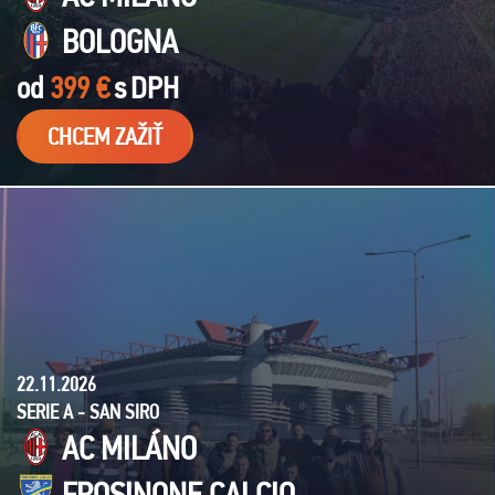
BOLOGNA
od
399 €
s
DPH
CHCEM ZAŽIŤ
22.11.2026
SERIE A - SAN SIRO
AC MILÁNO
FROSINONE CALCIO