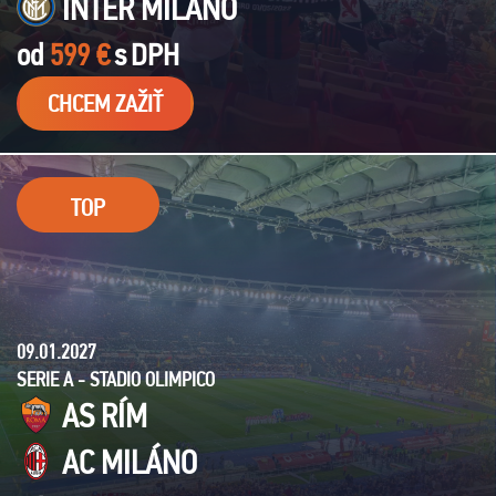
INTER MILÁNO
od
599 €
s
DPH
CHCEM ZAŽIŤ
TOP
09.01.2027
SERIE A - STADIO OLIMPICO
AS RÍM
AC MILÁNO