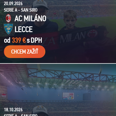
20.09.2026
SERIE A - SAN SIRO
AC MILÁNO
LECCE
od
339 €
s
DPH
CHCEM ZAŽIŤ
18.10.2026