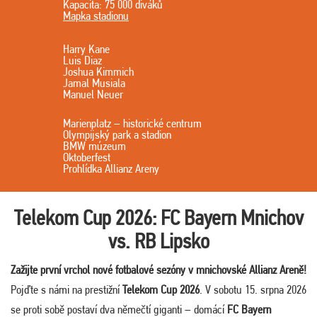
Kapacita: 75 000 diváků
Mapka stadionu
Harry Kane
Luis Diaz
Joshua Kimmich
Jamal Musiala
Manuel Neuer
Marienplatz – historické centrum
Olympijský park a stadion
BMW múzeum
Oktoberfest
Prohlídka Allianz Areny
Telekom Cup 2026: FC Bayern Mnichov
vs. RB Lipsko
Zažijte první vrchol nové fotbalové sezóny v mnichovské Allianz Areně!
Pojďte s námi na prestižní
Telekom Cup 2026
. V sobotu 15. srpna 2026
se proti sobě postaví dva němečtí giganti – domácí
FC Bayern