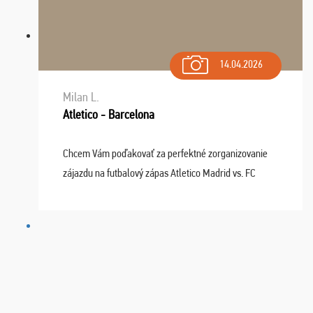
14.04.2026
Milan L.
Atletico - Barcelona
Chcem Vám poďakovať za perfektné zorganizovanie
zájazdu na futbalový zápas Atletico Madrid vs. FC
Barcelona. Všetko prebehlo absolútne bezchybne a
najviac oceňujeme vynikajúce vstupenky. Sedeli sme ...