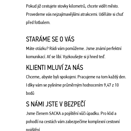
Pokud již cestujete stovky kilometrů, chcete vidět město.
Provedeme vás nejzajímavějšími atrakcemi. Uděláte si chuť
před fotbalem.
STARÁME SE O VÁS
Máte otázku? Rádi vám pomůžeme. Jsme známí perfektní
komunikací. Ať se líbí. Vyzkoušejte si ji hned teď.
KLIENTI MLUVÍ ZA NÁS
Chceme, abyste byli spokojeni. Pracujeme na tom každý den.
I díky vám se pyšníme průměrným hodnocením 9,47 z 10
bodů
S NÁMI JSTE V BEZPEČÍ
Jsme členem SACKA a pojištění vůči úpadku. Pro klid a
pohodlí na cestách vám zabezpečíme komplexní cestovní
pojištění.