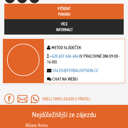
VYŽÁDAT
PONUKU
VÍCE
INFORMACÍ
METOD SLÁDEČEK
+420 607 686 484
(V PRACOVNÉ DNI 09:00-
16:00)
SALES@FOTBALOVYSEN.CZ
CHAT NA WEBU
SDÍLEJ TENTO ZÁJEZD S PŘÁTELI
Nejdůležitější ze zájezdu
Allianz Arena