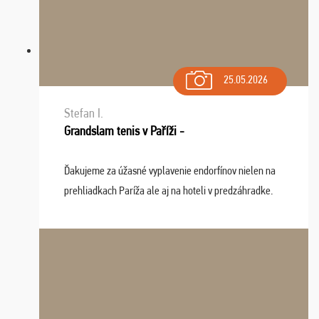
25.05.2026
Stefan I.
Grandslam tenis v Paříži -
Ďakujeme za úžasné vyplavenie endorfínov nielen na
prehliadkach Paríža ale aj na hoteli v predzáhradke.
Zišla sa tam skvelá partia ľudí a dlho budeme na Vás
spomínať a zväžujeme repete budúci rok : ...