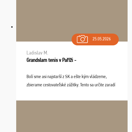
25.05.2026
Ladislav M.
Grandslam tenis v Paříži -
Bolí sme asi najstarší z SK a ešte kým vládzeme,
zbierame cestovateľské zážitky. Tento sa určite zaradí
do top desiatky a na popredné miesto vďaka prajnosti
osudu - pohodový šefík Meďo, dobrá parti ...