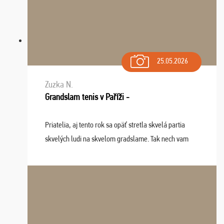
25.05.2026
Zuzka N.
Grandslam tenis v Paříži -
Priatelia, aj tento rok sa opäť stretla skvelá partia
skvelých ludi na skvelom gradslame. Tak nech vam
tieto zážitky ostanú krásnou spomienkou a naladením
sa na budúci rok. Prajem vam este veľa ta ...