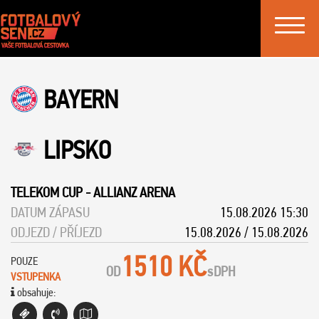
Toggle
navigat
BAYERN
LIPSKO
TELEKOM CUP
-
ALLIANZ ARENA
DATUM ZÁPASU
15.08.2026 15:30
ODJEZD / PŘÍJEZD
15.08.2026 / 15.08.2026
1510 KČ
POUZE
OD
s
DPH
VSTUPENKA
obsahuje: