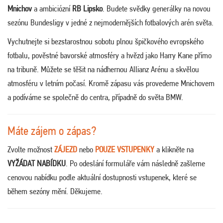
Mnichov
a ambiciózní
RB Lipsko
. Budete svědky generálky na novou
sezónu Bundesligy v jedné z nejmodernějších fotbalových arén světa.
Vychutnejte si bezstarostnou sobotu plnou špičkového evropského
fotbalu, pověstné bavorské atmosféry a hvězd jako Harry Kane přímo
na tribuně. Můžete se těšit na nádhernou Allianz Arénu a skvělou
atmosféru v letním počasí. Kromě zápasu vás provedeme Mnichovem
a podíváme se společně do centra, případně do světa BMW.
Máte zájem o zápas?
Zvolte možnost
ZÁJEZD
nebo
POUZE VSTUPENKY
a klikněte na
VYŽÁDAT NABÍDKU
. Po odeslání formuláře vám následně zašleme
cenovou nabídku podle aktuální dostupnosti vstupenek, které se
během sezóny mění. Děkujeme.